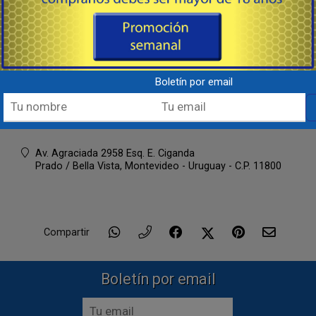
Armería, Tiempo Libre & Accesorios
Boletín por email
092 220 107
WhatsApp
Lunes a Viernes de 8:00 a 17:00 hs.
Av. Agraciada 2958 Esq. E. Ciganda
Prado / Bella Vista,
Montevideo - Uruguay - C.P. 11800
Compartir
Boletín por email