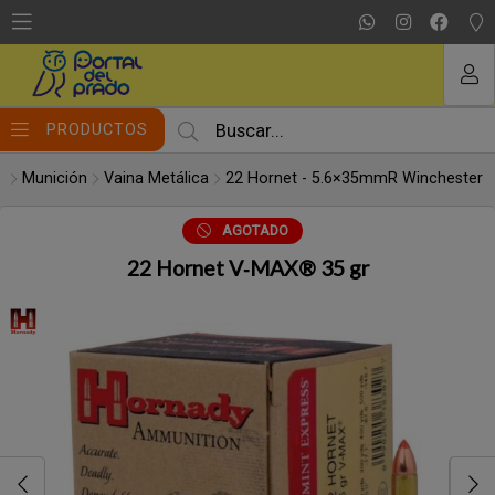
Compartir por email
MI COMPRA
PRODUCTOS
Munición
Vaina Metálica
22 Hornet - 5.6×35mmR Winchester
AGOTADO
22 Hornet V‑MAX® 35 gr
Enviar