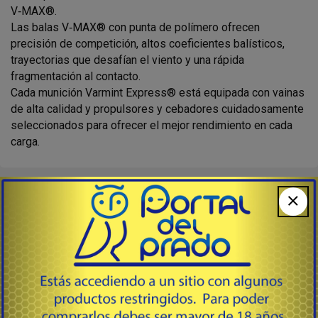
V‑MAX®.
Las balas V‑MAX® con punta de polímero ofrecen
precisión de competición, altos coeficientes balísticos,
trayectorias que desafían el viento y una rápida
fragmentación al contacto.
Cada munición Varmint Express® está equipada con vainas
de alta calidad y propulsores y cebadores cuidadosamente
seleccionados para ofrecer el mejor rendimiento en cada
carga.