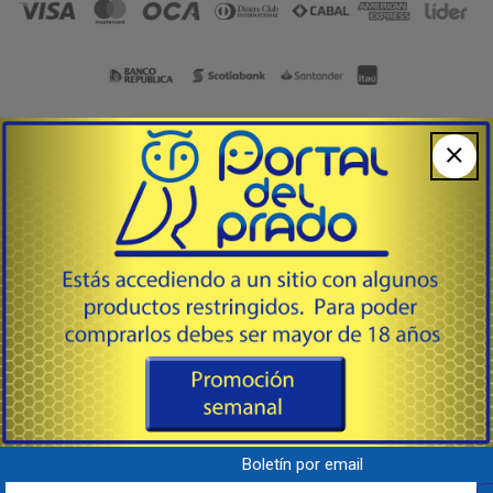
Armería, Tiempo Libre & Accesorios
092 220 107
WhatsApp
Lunes a Viernes de 8:00 a 17:00 hs.
Av. Agraciada 2958 Esq. E. Ciganda
Prado / Bella Vista,
Montevideo - Uruguay - C.P. 11800
Boletín por email