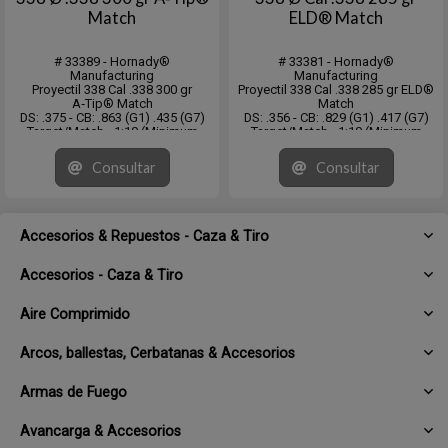
Match
ELD® Match
# 33389 - Hornady®
# 33381 - Hornady®
Manufacturing
Manufacturing
Proyectil 338 Cal .338 300 gr
Proyectil 338 Cal .338 285 gr ELD®
A‑Tip® Match
Match
DS: .375 - CB: .863 (G1) .435 (G7)
DS: .356 - CB: .829 (G1) .417 (G7)
Target/Match - 1:10 (Minimum
Target/Match - 1:10 (Minimum
Recommended)
Recommended)
Caja con 100 unidades
Caja con 50 unidades
Consultar
Consultar
Accesorios & Repuestos - Caza & Tiro
Accesorios - Caza & Tiro
Aire Comprimido
Arcos, ballestas, Cerbatanas & Accesorios
Armas de Fuego
Avancarga & Accesorios