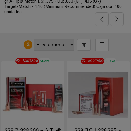
gr A‑Tip® Match DS: .375 - CB: .863 (G1) .435 (G7)
Target/Match - 1:10 (Minimum Recommended) Caja con 100
unidades
2
AGOTADO
Nuevo
AGOTADO
Nuevo
338 Ø .338 300 gr A‑Tip®
338 Ø Cal .338 285 gr