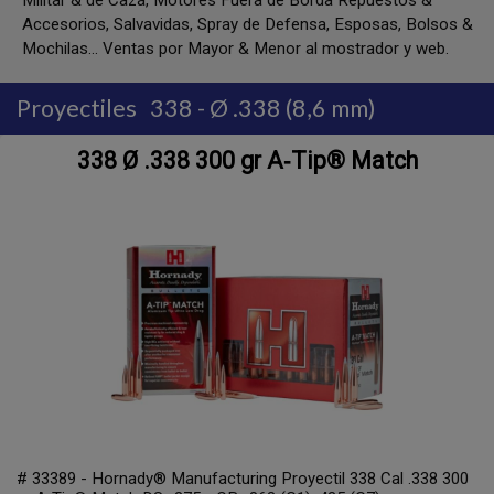
Militar & de Caza, Motores Fuera de Borda Repuestos &
Accesorios, Salvavidas, Spray de Defensa, Esposas, Bolsos &
Mochilas... Ventas por Mayor & Menor al mostrador y web.
Proyectiles
338 - Ø .338 (8,6 mm)
338 Ø .338 300 gr A‑Tip® Match
# 33389 - Hornady® Manufacturing Proyectil 338 Cal .338 300