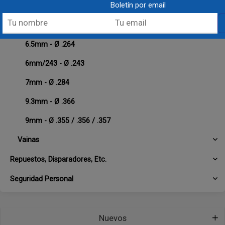
Boletín por email
44 - Ø .430
45 - Ø .451
6.5mm - Ø .264
6mm/243 - Ø .243
7mm - Ø .284
9.3mm - Ø .366
9mm - Ø .355 / .356 / .357
Vainas
Repuestos, Disparadores, Etc.
Seguridad Personal
Nuevos