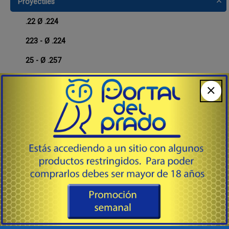
Proyectiles
.22 Ø .224
223 - Ø .224
25 - Ø .257
30 - Ø .308
30 - Ø .310
32 - Ø .311
338 - Ø .338 (8,6 mm)
375 - Ø .375
38 * 357 - Ø .356 / .357 / .358
380 - Ø .356
40/10 - Ø .400