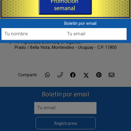
Armería, Tiempo Libre & Accesorios
092 220 107
WhatsApp
Boletín por email
Lunes a Viernes de 8:00 a 17:00 hs.
Av. Agraciada 2958 Esq. E. Ciganda
Prado / Bella Vista,
Montevideo - Uruguay - C.P. 11800
Compartir
Boletín por email
Registrarme