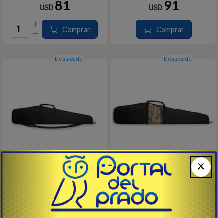
AU
pastilla personalizada,
81
91
USD
USD
Carcasa exterior de nailon
duradero y resistente al agua,
Tapa de extremo con costura de
vinilo para p...
Comprar
Comprar
Destacado
Destacado
CON MIRA 44" - 112 cms.
CON MIRA 44" - 112 cms.
# 24044 - BULLDOG CASES
# 21044 - BULLDOG CASES
Funda acolchada mod. SUPERIOR
Funda acolchada mod. SUPERIOR