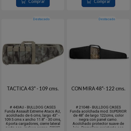
vinilo para protec...
Comprar
Comprar
Destacado
Destacado
TACTICA 43" - 109 cms.
CON MIRA 48"- 122 cms.
# 443AU - BULLDOG CASES
# 21048 - BULLDOG CASES
Funda Assault Extreme Atacs AU,
Funda acolchada mod. SUPERIOR
acolchado de 6 cms, largo 43" -
de 48" de largo 122cms, color
109.5 cms x ancho 11.8" - 30 cms,
negra con panel camo.
4 porta cargadores, cierre lateral
Acolchado protector suave de
porta acc., incluye correa, CAMO
lujo, Cremallera resistente con