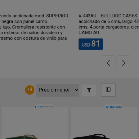
OR
# 443AU - BULLDOG CASES Funda Assault Extreme Atacs 
acolchado de 6 cms, largo 43" - 109.5 cms x ancho 11.8" - 3
n
cms, 4 porta cargadores, cierre lateral porta acc., incluye cor
CAMO AU
ra
81
USD
14
Destacado
Destacado