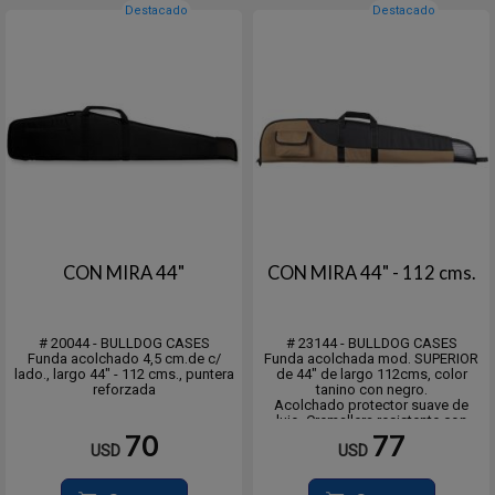
Destacado
Destacado
CON MIRA 44"
CON MIRA 44" - 112 cms.
# 20044 - BULLDOG CASES
# 23144 - BULLDOG CASES
Funda acolchado 4,5 cm.de c/
Funda acolchada mod. SUPERIOR
lado., largo 44" - 112 cms., puntera
de 44" de largo 112cms, color
reforzada
tanino con negro.
Acolchado protector suave de
lujo, Cremallera resistente con
pastilla personalizada,
70
77
USD
USD
Carcasa exterior de nailon
duradero y resistente al agua,
Tapa de extremo con costura de