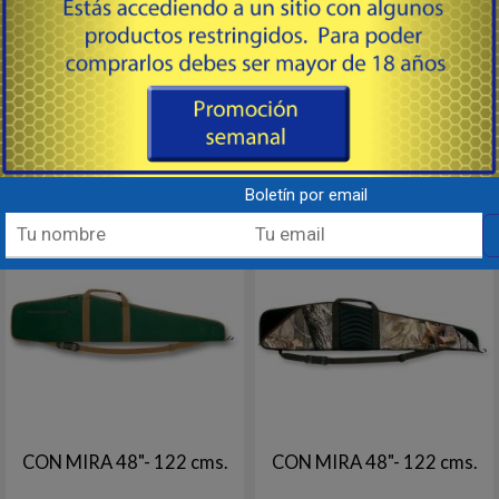
de 44" de largo 112cms, color
de 44" de largo 112cms, color
negra con panel camo. Acolchado
negra con panel camo.
protector suave de lujo, Cremallera
Acolchado protector suave de
resistente con pastilla
lujo, Cremallera resistente con
personalizada, Carcasa exterior de
pastilla personalizada,
91
91
USD
USD
nailon duradero y resistente al
Carcasa exterior de nailon
agua, Tapa de extremo con
duradero y resistente al agua,
costura de vinilo para protecc...
Tapa de extremo con costura de
vinilo para p...
Comprar
Comprar
Boletín por email
Destacado
Destacado
CON MIRA 48"- 122 cms.
CON MIRA 48"- 122 cms.