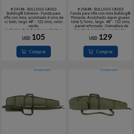
# 24148 - BULLDOG CASES
# 20648 - BULLDOG CASES
Bulldog® Extreme - Funda para
Funda para rifle con mira Bulldog®
rifle con mira, acolchado 6 cms de
Pinnacle, Acolchado súper grueso
c/ lado, largo 48" - 122 cms, color
total 5,7cms., largo: 48" - 122 cms,
verde.
- panel reforzado. Cremallera de
La forma de la funda se adapta a
longitud completa con tirador
rifles con y sin mira.
- Carcasa exterior duradera de
105
129
USD
USD
Correa de hombro ajustable y
nailon resistente al agua extra
extraíble con todos los giratorios
resistente
de metal
- Correa de hombro ajustabl...
Acolchado de celda cerrada,
Comprar
Comprar
suav...
Destacado
Destacado