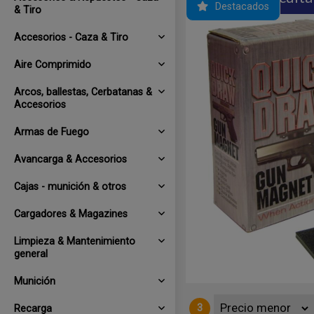
Destacados
& Tiro
Accesorios - Caza & Tiro
Aire Comprimido
Arcos, ballestas, Cerbatanas &
Accesorios
Armas de Fuego
Avancarga & Accesorios
Cajas - munición & otros
 usar debajo del colchón.
Cargadores & Magazines
Limpieza & Mantenimiento
general
Munición
3
Recarga