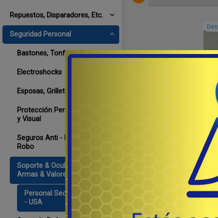
Repuestos, Disparadores, Etc.
Des
Seguridad Personal
Bastones, Tonfas y Otros
Electroshocks
Esposas, Grilletes & Llaves
Protección Personal, Auditiva
y Visual
Seguros Anti - Disparo, Anti -
Robo
Soporte & Ocultamiento -
Armas & Valores
Personal Security Products
I
- USA
e
ca