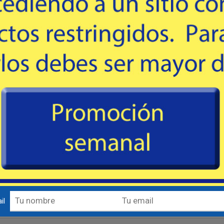
15
30
USD
USD
extracción del arma.
Comprar
Comprar
il