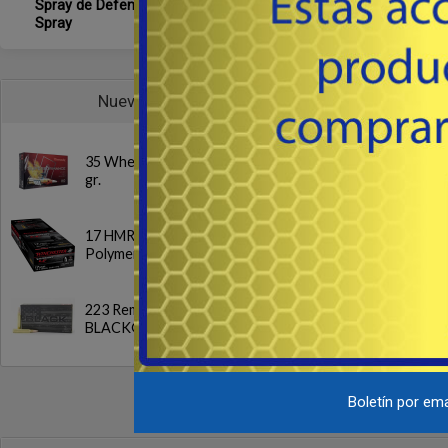
Spray de Defensa - Pepper
Spray
Nuevos
35 Whelen SP 200
gr.
17 HMR NTX
Polymer Tip 15.5gr.
223 Rem. FMJ
BLACK® 62 gr
Boletín por ema