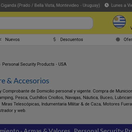
 Ciganda (Prado / Bella Vista, Montevideo - Uruguay)
Lunes a Vi
Nuevos
Descuentos
Ofer
Personal Security Products - USA
re & Accesorios
y Comprobante de Domicilio personal y vigente. Compra de Munic
amping, Pesca, Cuchillos Criollos, Navajas, Náutica, Buceo, Lubrica
 Miras Telescópicas, Indumentaria Militar & de Caza, Motores Fuer
trador y web.
miento - Armas & Valores
Personal Security P