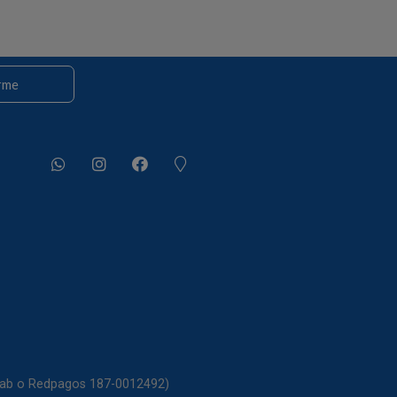
rme
itab o Redpagos 187-0012492)