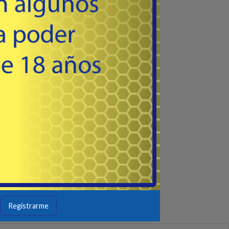
53
USD
estante o donde desee. Resiste Hasta 5
Kilos.
Muy práctico y necesario
Comprar
Registrarme