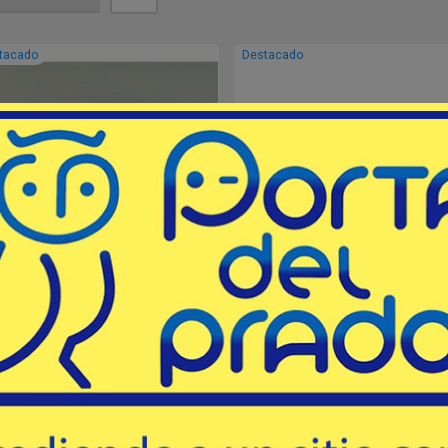
tacado
Destacado
SOPORTE MET. P/CANANA
SOPORTE PARA ARMA
# HM3536 - PS Products USA
# HMGB - P.S. Products
deal para colocar bajo el colchón o
Soporte para arma larga o corta 
ntre dos superficies. Se coloca la
usar debajo del colchón.
nana en el extremo para una rápida