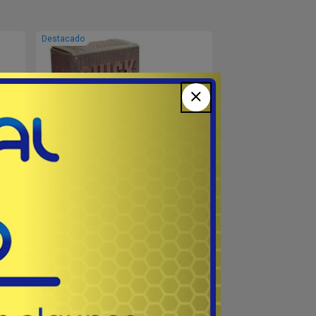
Destacado
IMÁN PARA ARMA
#QDGM1 - PSP
para
Quick Draw GUN MAGNET - Potente
imán que le permite esconder su arma
debajo de la mesa, escritorio, coche,