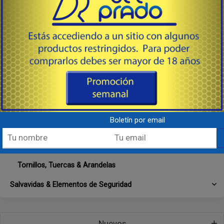
Espirales, Muelles & Resortes
Filtros
Flappers
Hélices
Juntas, O´rings, Retenes & Sellos
Línea de Combustible
Boletín por email
Línea de Enfriamiento
Rodamientos
Tornillos, Tuercas & Arandelas
Salvavidas & Elementos de Seguridad
Nuevos