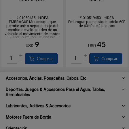
# 01050435 - HIDEA
# 010519450 - HIDEA
EMBRAGUE Mecanismo que
Embrague para motor modelo 60F
permite unir o separar el eje del
de 60HP de 2 tiempos
cambio de velocidades de un
vehículo al movimiento del motor.
Nº 37 - 3.5FHCS - 01050435
9
45
USD
USD
Comprar
Comprar
Accesorios, Anclas, Posacañas, Cabos, Etc.
Deportes, Juegos & Accesorios Para el Agua, Tablas,
Remolcables
Lubricantes, Aditivos & Accesorios
Motores Fuera de Borda
Orientación