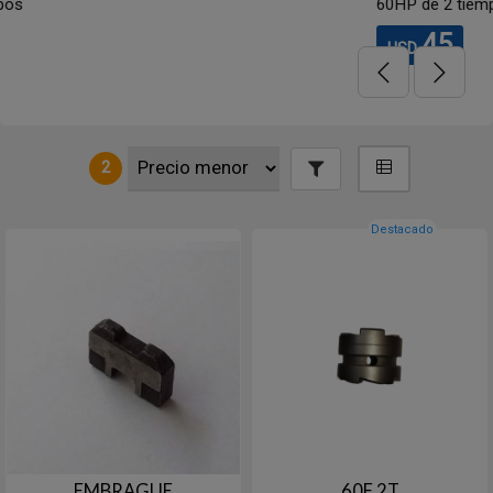
60HP de 2 tiempos
45
USD
2
Destacado
EMBRAGUE
60F 2T