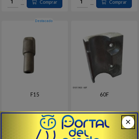
Comprar
Comprar
Destacado
F15
60F
# 01010203 - HIDEA
# 01011903 - HIDEA
Ánodo de Sacrificio
Ánodos de Sacrificio para
Modelo: F15
motores de 60HP