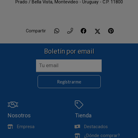
Prado / Bella Vista,
Montevideo - Uruguay - C.P. 11800
Compartir
Boletín por email
Registrarme
Nosotros
Tienda
Empresa
Destacados
¿Dónde comprar?