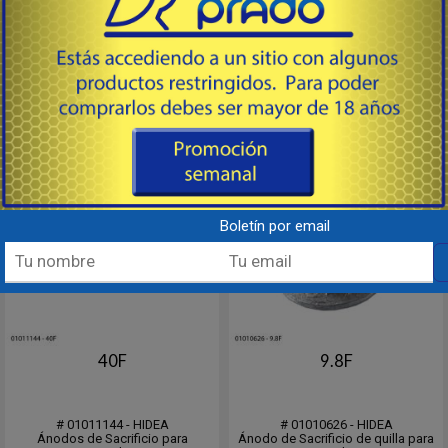
23
30
USD
USD
Comprar
Comprar
Destacado
Boletín por email
40F
9.8F
# 01011144 - HIDEA
# 01010626 - HIDEA
Ánodos de Sacrificio para
Ánodo de Sacrificio de quilla para