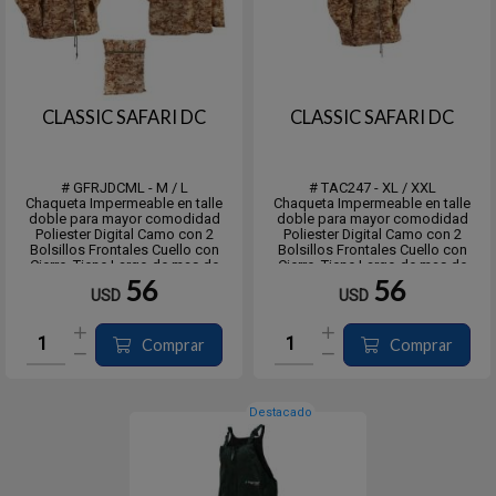
CLASSIC SAFARI DC
CLASSIC SAFARI DC
# GFRJDCML - M / L
# TAC247 - XL / XXL
Chaqueta Impermeable en talle
Chaqueta Impermeable en talle
doble para mayor comodidad
doble para mayor comodidad
Poliester Digital Camo con 2
Poliester Digital Camo con 2
Bolsillos Frontales Cuello con
Bolsillos Frontales Cuello con
Cierre. Tiene Largo de mas de
Cierre. Tiene Largo de mas de
115cm
115cm
56
56
USD
USD
Incluye Funda Transporte - * Hay
Incluye Funda Transporte
Talles mas grandes*
Comprar
Comprar
Destacado