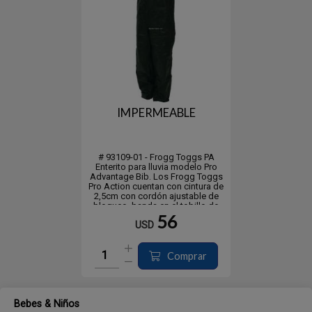
IMPERMEABLE
# 93109-01 - Frogg Toggs PA
Enterito para lluvia modelo Pro
Advantage Bib. Los Frogg Toggs
Pro Action cuentan con cintura de
2,5cm con cordón ajustable de
bloqueo, banda en el tobillo de
2,5cm, aberturas en las piernas
56
USD
con cremallera de 20cm, bolsillos
de fácil acceso y aumento
expansible de 10c...
Comprar
Bebes & Niños