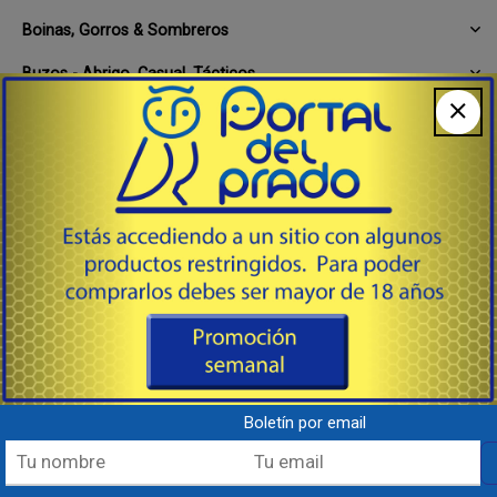
Boinas, Gorros & Sombreros
Buzos - Abrigo, Casual, Tácticos
Calcetines, Ligas, Medias, Plantillas
Calzado
Camisas
Camisetas, Camisillas, Musculosas
Camperas de Abrigo, Deportivas & Tácticas
Chalecos & Correajes
Cintos Varios Tipos
Guantes Varios Tipos
Boletín por email
Impermeables, Capas, Ponchos e Impermeabilizantes