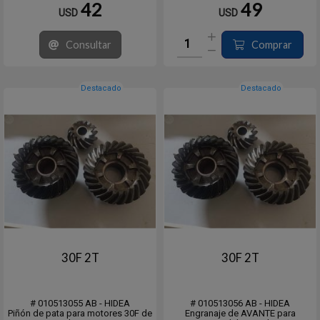
42
49
USD
USD
Consultar
Comprar
Destacado
Destacado
30F 2T
30F 2T
# 010513055 AB - HIDEA
# 010513056 AB - HIDEA
Piñón de pata para motores 30F de
Engranaje de AVANTE para