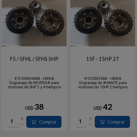
F5 / 5FHL / 5FHS 5HP
15F - 15HP 2T
# 01050344AB - HIDEA
# 01050136A - HIDEA
Engranaje de REVERSA para
Engranaje de AVANTE para
motores de 5HP 2 y 4 tiempos
motores de 15HP 2 tiempos
38
42
USD
USD
Comprar
Comprar