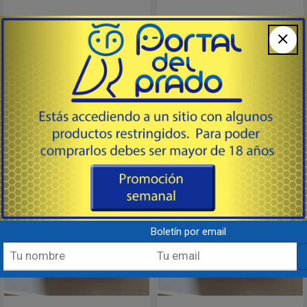
# 01050917 - HIDEA
# 01050420 - HIDEA
Engranaje de PIÑON para motores
Engranaje de REVERSA para
F2.5 / 3.5FHCS
motores F2.5 / 3.5FHCS
53
53
USD
USD
Comprar
Comprar
Destacado
Destacado
Boletín por email