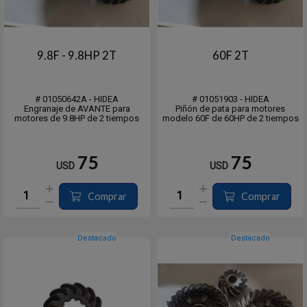
9.8F - 9.8HP 2T
60F 2T
# 01050642A - HIDEA
# 01051903 - HIDEA
Engranaje de AVANTE para
Piñón de pata para motores
motores de 9.8HP de 2 tiempos
modelo 60F de 60HP de 2 tiempos
75
75
USD
USD
Comprar
Comprar
Destacado
Destacado