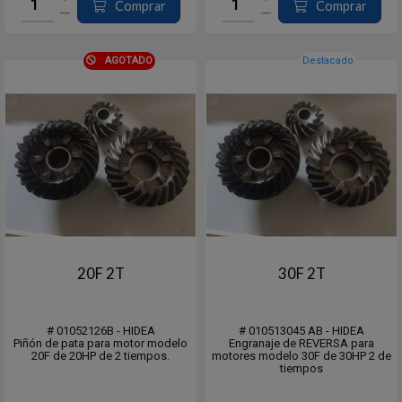
Comprar
Comprar
AGOTADO
Destacado
20F 2T
30F 2T
# 01052126B - HIDEA
# 010513045 AB - HIDEA
Piñón de pata para motor modelo
Engranaje de REVERSA para
20F de 20HP de 2 tiempos.
motores modelo 30F de 30HP 2 de
tiempos