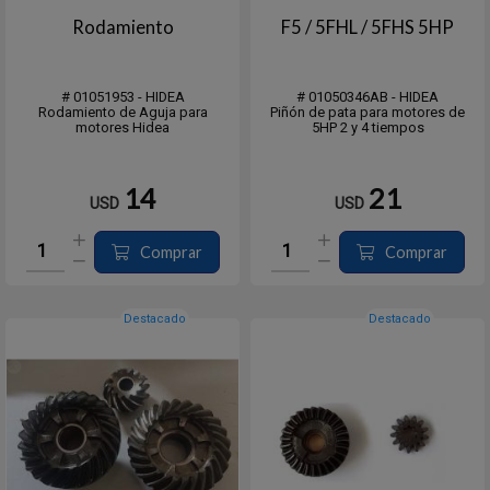
Rodamiento
F5 / 5FHL / 5FHS 5HP
# 01051953 - HIDEA
# 01050346AB - HIDEA
Rodamiento de Aguja para
Piñón de pata para motores de
motores Hidea
5HP 2 y 4 tiempos
14
21
USD
USD
Comprar
Comprar
Destacado
Destacado