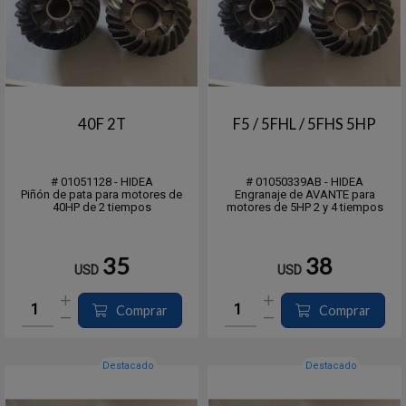
40F 2T
F5 / 5FHL / 5FHS 5HP
# 01051128 - HIDEA
# 01050339AB - HIDEA
Piñón de pata para motores de
Engranaje de AVANTE para
40HP de 2 tiempos
motores de 5HP 2 y 4 tiempos
35
38
USD
USD
Comprar
Comprar
Destacado
Destacado