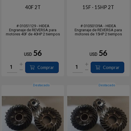
40F 2T
15F - 15HP 2T
# 01051129 - HIDEA
# 01050139A - HIDEA
Engranaje de REVERSA para
Engranaje de REVERSA para
motores 40F de 40HP 2 tiempos
motores de 15HP 2 tiempos
56
56
USD
USD
Comprar
Comprar
Destacado
Destacado