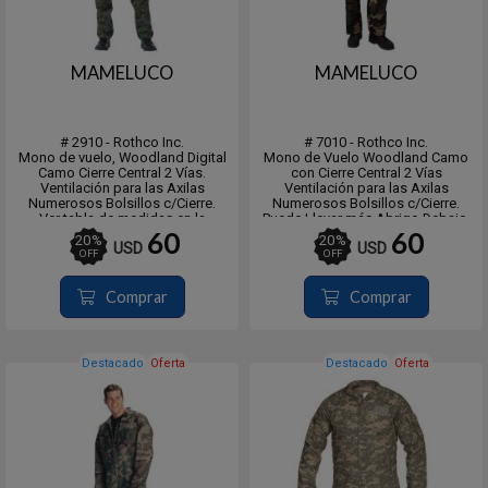
MAMELUCO
MAMELUCO
# 2910 - Rothco Inc.
# 7010 - Rothco Inc.
Mono de vuelo, Woodland Digital
Mono de Vuelo Woodland Camo
Camo Cierre Central 2 Vías.
con Cierre Central 2 Vías
Ventilación para las Axilas
Ventilación para las Axilas
Numerosos Bolsillos c/Cierre.
Numerosos Bolsillos c/Cierre.
Ver tabla de medidas en la
Puede Llevar más Abrigo Debajo.
segunda imagen.
Ver tabla de medidas en la
60
60
20
%
20
%
USD
USD
segunda imagen.
OFF
OFF
Comprar
Comprar
Destacado
Oferta
Destacado
Oferta