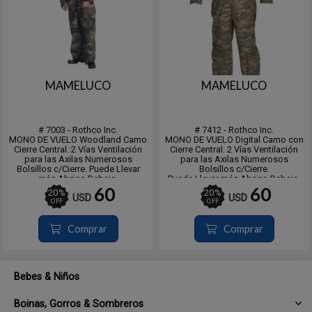
MAMELUCO
MAMELUCO
# 7003 - Rothco Inc.
# 7412 - Rothco Inc.
MONO DE VUELO Woodland Camo
MONO DE VUELO Digital Camo con
Cierre Central. 2 Vías Ventilación
Cierre Central. 2 Vías Ventilación
para las Axilas Numerosos
para las Axilas Numerosos
Bolsillos c/Cierre. Puede Llevar
Bolsillos c/Cierre.
más Abrigo Debajo.
Puede Llevar más Abrigo Debajo.
Ver tabla de medidas en la
Ver tabla de medidas en la
60
60
20
%
20
%
USD
USD
segunda imagen.
segunda imagen.
OFF
OFF
Comprar
Comprar
Bebes & Niños
Boinas, Gorros & Sombreros