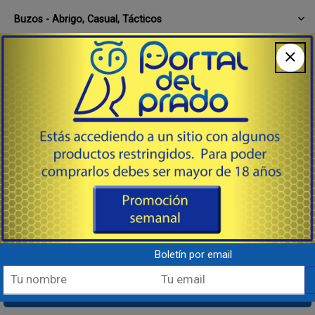
Buzos - Abrigo, Casual, Tácticos
Calcetines, Ligas, Medias, Plantillas
Calzado
Camisas
Camisetas, Camisillas, Musculosas
Camperas de Abrigo, Deportivas & Tácticas
Chalecos & Correajes
Cintos Varios Tipos
Guantes Varios Tipos
Boletín por email
Impermeables, Capas, Ponchos e Impermeabilizantes
Mamelucos & Overoles