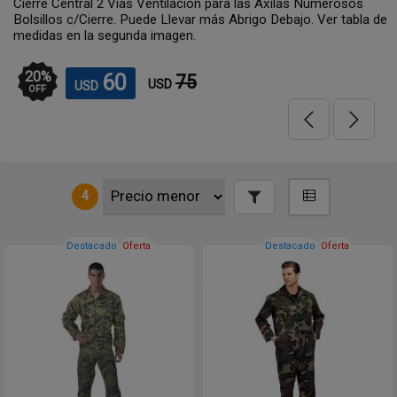
Cierre Central 2 Vías Ventilación para las Axilas Numerosos
Bolsillos c/Cierre. Puede Llevar más Abrigo Debajo. Ver tabla de
medidas en la segunda imagen.
20
%
60
75
USD
USD
OFF
4
Destacado
Oferta
Destacado
Oferta