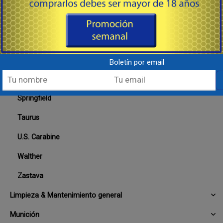
Remington
Ruger
Savage & Stevens
SIG SAUER
Boletín por email
Smith & Wesson
Springfield
Taurus
U.S. Carabine
Walther
Zastava
Limpieza & Mantenimiento general
Munición