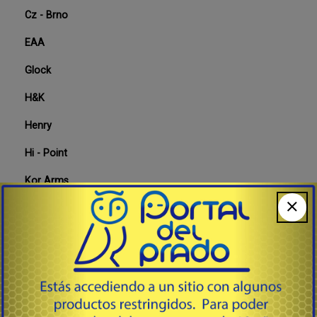
Cz - Brno
EAA
Glock
H&K
Henry
Hi - Point
Kor Arms
Mauser
Norinco
Phoenix
Rápidos