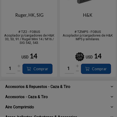
Ruger, HK, SIG
H&K
# TZ2 - FOBUS
# TZMP5 - FOBUS
Acoplador p/cargadores de H&K
Acoplador p/cargadores de H&K
33, 53, 91 / Ruger Mini 14 / M16 /
MP5 y similares.
SIG 542, 543.
14
14
26
%
USD
USD
OFF
Comprar
Comprar
Accesorios & Repuestos - Caza & Tiro
Accesorios - Caza & Tiro
Aire Comprimido