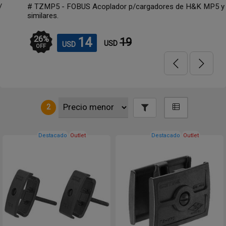
/
# TZMP5 - FOBUS Acoplador p/cargadores de H&K MP5 y
similares.
26
%
14
19
USD
USD
OFF
2
Destacado
Outlet
Destacado
Outlet