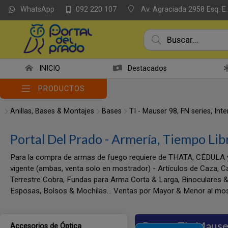
WhatsApp
Av. Agraciada 2958 Esq. E.
092 220 107
INICIO
Destacados
PRODUCTOS
Anillas, Bases & Montajes
Bases
TI - Mauser 98, FN series, In
Portal Del Prado - Armería, Tiempo Lib
Para la compra de armas de fuego requiere de THATA, CÉDULA 
vigente (ambas, venta solo en mostrador) - Artículos de Caza, C
Terrestre Cobra, Fundas para Arma Corta & Larga, Binoculares &
Esposas, Bolsos & Mochilas... Ventas por Mayor & Menor al mos
Bases
TI - Mause
Accesorios de Óptica