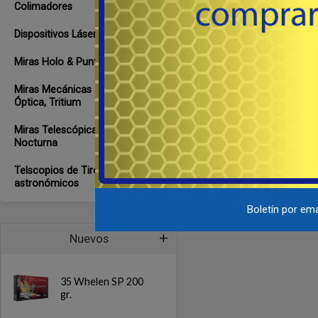
Colimadores
Dispositivos Láser y Lumínicos
Miras Holo & Punto iluminado
Miras Mecánicas - Acero, Fibra
Óptica, Tritium
Miras Telescópicas & de Visión
Nocturna
Telscopios de Tiro y
astronómicos
Boletín por ema
Nuevos
35 Whelen SP 200
gr.