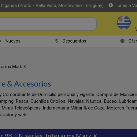
 Ciganda (Prado / Bella Vista, Montevideo - Uruguay)
Lunes a Vi
Nuevos
Descuentos
Ofer
terarms Mark X
re & Accesorios
y Comprobante de Domicilio personal y vigente. Compra de Munic
amping, Pesca, Cuchillos Criollos, Navajas, Náutica, Buceo, Lubrica
 Miras Telescópicas, Indumentaria Militar & de Caza, Motores Fuer
trador y web.
r 98, FN series, Interarms Mark X