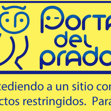
98
113
USD
USD
trasera. Color: Negro Matte.
trasera. Color: Negro Matte.
TENCIÓN: Las miras telescópicas,
ATENCIÓN: Las miras telescópic
Comprar
Comprar
mecánicas, holográficas, de fibra
mecánicas, holográficas, de fib
ptica, de láser, o similares, anillas,
óptica, de láser, o similares, anill
bases y montajes de cualquier t...
bases y montajes de cualqu...