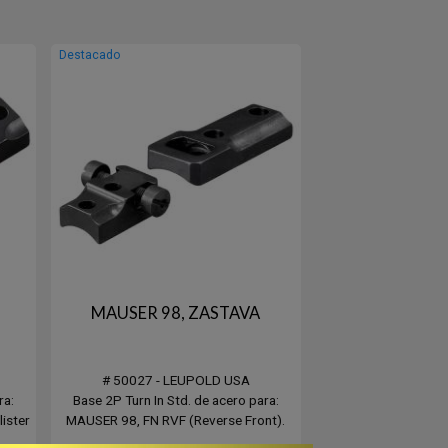
Destacado
MAUSER 98, ZASTAVA
# 50027 - LEUPOLD USA
ra:
Base 2P Turn In Std. de acero para:
ister
MAUSER 98, FN RVF (Reverse Front).
ra y
Blister contiene 2 unidades, base