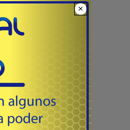
113
USD
delantera y trasera. Color: Negro Brillo.
as,
Comprar
ra
as,