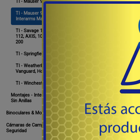
TI - Mauser 96
TI - Mauser 98, FN series,
A
Interarms Mark X
ó
TI - Savage 10, 12, 110,
112, AXIS, 10ML II, Stevens
200
TI - Springfield 1903 A3
TI - Weatherby Mark V.
Vanguard, Howa 1500
TI - Winchester 94
Montajes - Integrales, Con &
Sin Anillas
Binoculares & Monoculares
Cámaras de Campo, Rastreo &
Seguridad