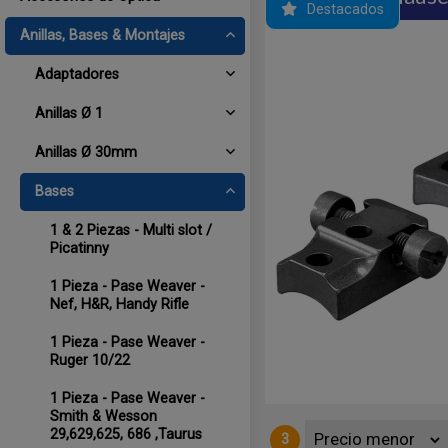
Destacados
Anillas, Bases & Montajes
Adaptadores
Anillas Ø 1
Anillas Ø 30mm
Bases
1 & 2 Piezas - Multi slot /
Picatinny
a: MAUSER 98, INTERARMS Mark X.
: Negro Matte. ATENCIÓN: Las miras
, o similares, anillas, bases y
1 Pieza - Pase Weaver -
Nef, H&R, Handy Rifle
1 Pieza - Pase Weaver -
Ruger 10/22
1 Pieza - Pase Weaver -
Smith & Wesson
29,629,625, 686 ,Taurus
3