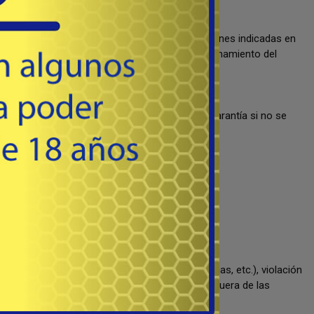
ndo el producto a entregar esté en las condiciones indicadas en
io la empresa deberá verificar el correcto funcionamiento del
a empresa se reserva el derecho de aceptar la garantía si no se
 el caso.
 del mismo.
.
ralladuras, quemaduras, partes faltantes, manchas, etc.), violación
 polvo, químicos, etc.) o un uso no indicado o fuera de las