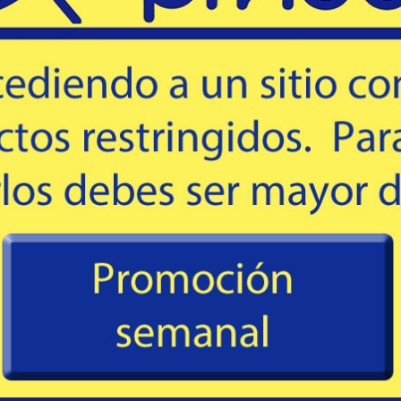
olución del producto o el cambio del mismo por otro, siempre y cua
 producto si el estado del mismo no es el indicado y en caso necesar
 boleta de compra original o certificado de garantía de la empresa. L
cerse efectiva en nuestro local o en el representante indicado según
a fallas o defectos en su fabricación o un funcionamiento irregular
píxeles defectuosos según ubicación o especificación del fabricante
elacionado a accidentes, negligencia, mal uso, daño físico (golpes, 
izada del producto, agentes externos (descargas eléctricas, humedad,