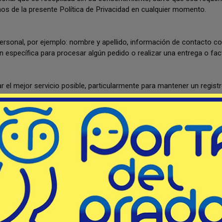
 de la presente Política de Privacidad en cualquier momento.
 personal, por ejemplo: nombre y apellido, información de contacto 
específica para procesar algún pedido o realizar una entrega o fac
r el mejor servicio posible, particularmente para mantener un regist
reos electrónicos periódicamente a través de nuestro sitio con ofer
o, estos correos electrónicos serán enviados a la dirección propo
on el compromiso de mantener tu información segura. Usamos los
o autorizado.
tra empresa.
ADO, en adelante la empresa, es necesario tener en cuenta que el p
ones en las que fue entregado en un inicio por la empresa.