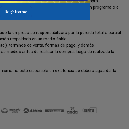
namiento limitada de 3 días hábiles desde la compra.
, instalación o actualización incorrecta de algún programa o el
Registrarme
o la empresa se responsabilizará por la pérdida total o parcial
ación respaldada en un medio fiable.
 etc.), términos de venta, formas de pago, y demás.
os medios antes de realizar la compra, luego de realizada la
l mismo no esté disponible en existencia se deberá aguardar la