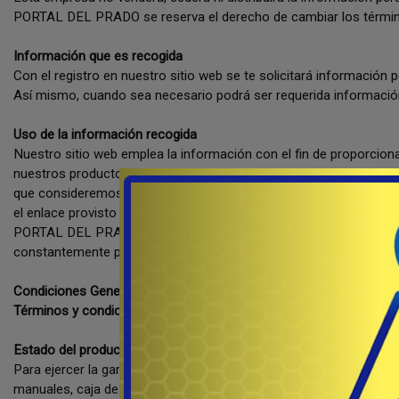
PORTAL DEL PRADO se reserva el derecho de cambiar los términos
Información que es recogida
Con el registro en nuestro sitio web se te solicitará información
Así mismo, cuando sea necesario podrá ser requerida información 
Uso de la información recogida
Nuestro sitio web emplea la información con el fin de proporciona
nuestros productos y servicios. Es posible que sean enviados cor
que consideremos relevante o que pueda brindarte algún benefici
el enlace provisto en el correo electrónico enviado.
PORTAL DEL PRADO está altamente comprometido para cumplir c
constantemente para asegurarnos que no exista ningún acceso n
Condiciones Generales de la Garantía de Productos y Partes
Términos y condiciones de la garantía limitada ofrecida por nues
Estado del producto
Para ejercer la garantía del producto adquirido en PORTAL DEL PR
manuales, caja de cartón etc.) deben estar en las mismas condici