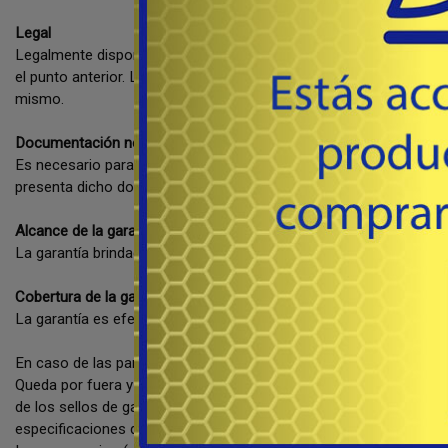
Legal
Legalmente dispone de 2 días hábiles desde la compra para la dev
el punto anterior. La empresa se reserva el derecho de recibir el
mismo.
Documentación necesaria
Es necesario para el ejercicio de la garantía presentar siempre la
presenta dicho documento.
Alcance de la garantía
La garantía brindada por la empresa es a nivel nacional y debe ha
Cobertura de la garantía
La garantía es efectiva en caso de que el producto afectado pose
En caso de las pantallas las mismas poseen una tolerancia a los 
Queda por fuera y anula la garantía cualquier mal funcionamiento r
de los sellos de garantía, marcas propias de la apertura no autor
especificaciones del producto.