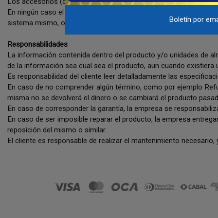
Los accesorios (cables, baterías, fuentes de poder, cargadores, 
En ningún caso el software o el sistema del producto están cubie
Boletín por ema
sistema mismo, o cambio por otro, así mismo la empresa no es re
Responsabilidades
La información contenida dentro del producto y/o unidades de alm
de la información sea cual sea el producto, aun cuando existiera 
Es responsabilidad del cliente leer detalladamente las especifica
En caso de no comprender algún término, como por ejemplo Refurbi
misma no se devolverá el dinero o se cambiará el producto pasado
En caso de corresponder la garantía, la empresa se responsabiliza
En caso de ser imposible reparar el producto, la empresa entregar
reposición del mismo o similar.
El cliente es responsable de realizar el mantenimiento necesario, y