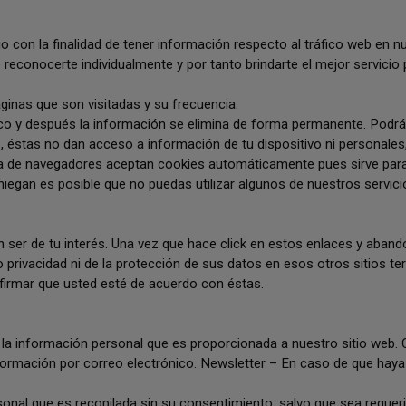
io con la finalidad de tener información respecto al tráfico web en nue
e reconocerte individualmente y por tanto brindarte el mejor servic
áginas que son visitadas y su frecuencia.
co y después la información se elimina de forma permanente. Podrás
, éstas no dan acceso a información de tu dispositivo ni personales
ía de navegadores aceptan cookies automáticamente pues sirve para
niegan es posible que no puedas utilizar algunos de nuestros servici
 ser de tu interés. Una vez que hace click en estos enlaces y aband
privacidad ni de la protección de sus datos en esos otros sitios ter
nfirmar que usted esté de acuerdo con éstas.
 la información personal que es proporcionada a nuestro sitio web. 
nformación por correo electrónico. Newsletter – En caso de que haya 
sonal que es recopilada sin su consentimiento, salvo que sea requerid