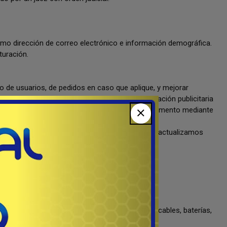
como dirección de correo electrónico e información demográfica.
turación.
ro de usuarios, de pedidos en caso que aplique, y mejorar
tas especiales, nuevos productos y otra información publicitaria
rcionada y podrán ser cancelados en cualquier momento mediante
 sistemas más avanzados (SSL y otros) y los actualizamos
roducto y todo el pack del mismo (accesorios, cables, baterías,