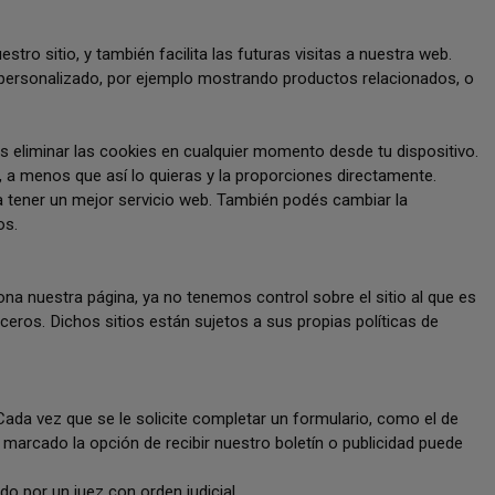
stro sitio, y también facilita las futuras visitas a nuestra web.
io personalizado, por ejemplo mostrando productos relacionados, o
 eliminar las cookies en cualquier momento desde tu dispositivo.
, a menos que así lo quieras y la proporciones directamente.
 tener un mejor servicio web. También podés cambiar la
os.
ona nuestra página, ya no tenemos control sobre el sitio al que es
ceros. Dichos sitios están sujetos a sus propias políticas de
Cada vez que se le solicite completar un formulario, como el de
marcado la opción de recibir nuestro boletín o publicidad puede
o por un juez con orden judicial.