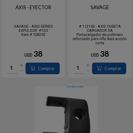
AXIS - EYECTOR
SAVAGE
SAVAGE - AXIS SERIES
# 112143 - AXIS CUBETA
EXPULSOR #12O
CARGADOR SA
Item # 108292
Portacargador de polímero
reforzado para rifle Axis acción
corta
38
38
USD
USD
Comprar
Comprar
Destacado