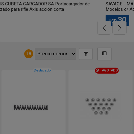
SAVAGE - MARK II / 93 SERIES RETÉN DE CARGADOR
Modelos c/ Accutrigger Item # 704253
30
USD
19
Destacado
AGOTADO