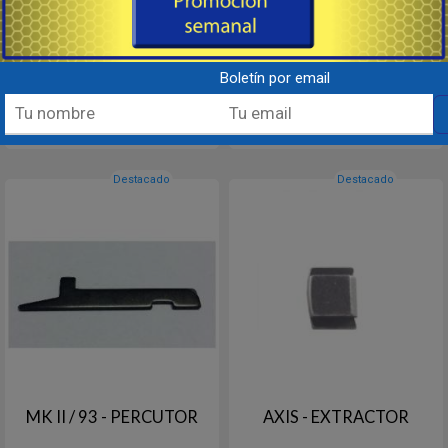
Item # 702655
Modelos c/ Accutrigger
Item # 704253
30
30
USD
USD
Boletín por email
Comprar
Comprar
Destacado
Destacado
MK II / 93 - PERCUTOR
AXIS - EXTRACTOR