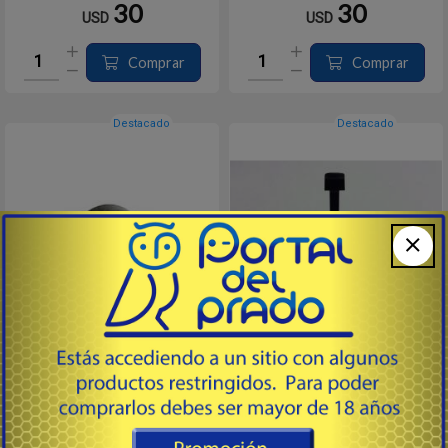
30
30
USD
USD
Comprar
Comprar
Destacado
Destacado
MK II / 93 - FLEJE
MK II / 93 - RETÉN
SAVAGE - MARK II / 93 SERIES
SAVAGE - MARK II / 93 SERIES
FLEJE DE EXTRACTOR #33A
RETÉN DE CARGADOR