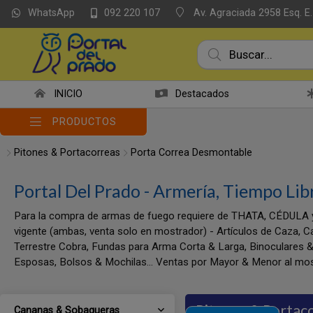
WhatsApp
Av. Agraciada 2958 Esq. E.
092 220 107
INICIO
Destacados
PRODUCTOS
Pitones & Portacorreas
Porta Correa Desmontable
Portal Del Prado - Armería, Tiempo Lib
Para la compra de armas de fuego requiere de THATA, CÉDULA 
vigente (ambas, venta solo en mostrador) - Artículos de Caza, C
Terrestre Cobra, Fundas para Arma Corta & Larga, Binoculares &
Esposas, Bolsos & Mochilas... Ventas por Mayor & Menor al mos
Pitones & Portac
Cananas & Sobaqueras