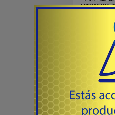
Portacorrea con 2 Tir
Espaciadores Blancos, u
48
USD
Co
TROMBÓN / SA