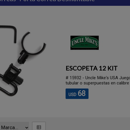
 de 1 caño, almacen
9 cms