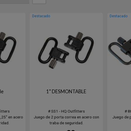
Destacado
Destacado
le
1" DESMONTABLE
itters
# SS1 - HQ Outfitters
# 8
,25" en acero
Juego de 2 porta correa en acero con
Juego de p
ridad.
traba de seguridad.
con seguro.
Porta correa universal con seguro.
Con b