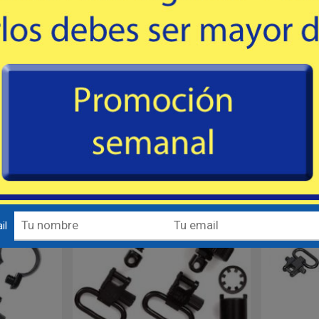
MIKE´S
# 18032 - Uncle Mike's USA
# 18
versal para la
Juego de porta correas estándar en
Porta cor
 de trombón y
aceron de 1" para REMINGTON 1187
WINCHESTE
ceptuando
calibre 12
68
USD
inchester®
 Savage® o
mprar
Comprar
Destacado
Destacado
il