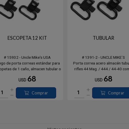
ESCOPETA 12 KIT
TUBULAR
# 15932 - Uncle Mike's USA
# 1391-2 - UNCLE MIKE´S
go de porta correas estándar para
Porta correa acero almacén tubu
opetas de 1 caño, almacen tubular o
rifles 44 Mag. / 444 / 44-40 co
superpuestas en calibre 12.
Winhester 94, Marlin 336, Henr
68
68
USD
USD
edidas: Ø .800-.850" // Ø 2.032 -
Para cañones o tubos cargadore
2.159 cms
diámetro: 16 mm. - 17,2 mm. ajust
También en escopetas 410.
Comprar
Comprar