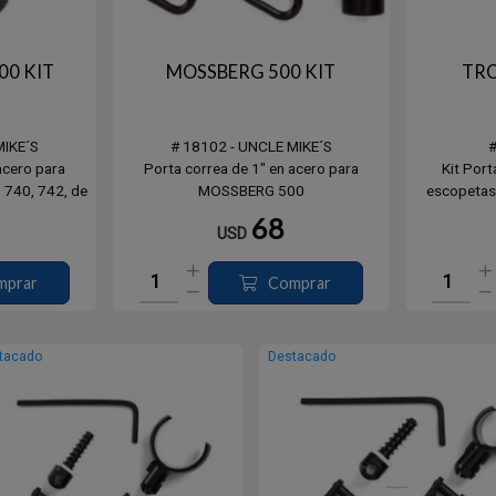
00 KIT
MOSSBERG 500 KIT
TRO
MIKE´S
# 18102 - UNCLE MIKE´S
acero para
Porta correa de 1" en acero para
Kit Port
 740, 742, de
MOSSBERG 500
escopetas
ro Ø 1,64cms.
que incl
68
USD
esp
mprar
Comprar
tacado
Destacado