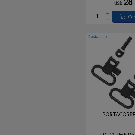
28
USD
Pavonado, sin Pitones. 
bloqueo para evitar l
Co
Destacado
PORTACORRE
# 13112 - Uncle Mik