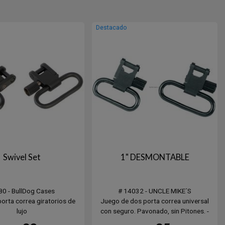
Destacado
Swivel Set
1" DESMONTABLE
80 - BullDog Cases
# 14032 - UNCLE MIKE´S
orta correa giratorios de
Juego de dos porta correa universal
lujo
con seguro. Pavonado, sin Pitones. -
loqueo - Acero negro
Sistema de bloqueo para evitar la