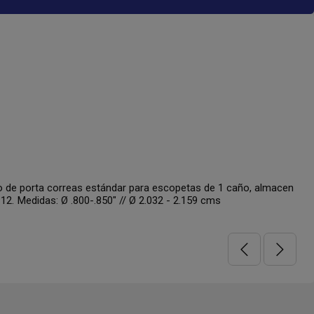
MOSSBERG 500 KIT
# 18102 - UNCLE MIKE´S Porta correa de 1" en
68
USD