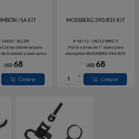
MBÓN / SA KIT
MOSSBERG 590/835 KIT
# 14430 - ALLEN
# 18112 - UNCLE MIKE´S
a Correa Universal para
Porta correa de 1" acero para
 de trombón y semi autos
escopetas MOSSBERG 590/835
uye pitones, arandelas y
68
68
USD
USD
aciadores blancos
Comprar
Comprar