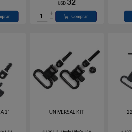
32
USD
- Sistema de
Pavonado, sin Pitones. - Sistema de
a apertura
bloqueo para evitar la apertura
mprar
Comprar
A 1"
UNIVERSAL KIT
22
e's USA
# 1001-2 - Uncle Mike's USA
# 1071