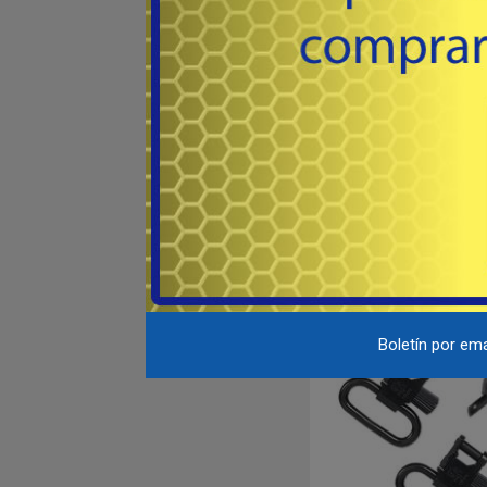
# 15612 - UNCLE 
Porta correa en acero uni
mayoría de las escopetas
semiautomáticas. Ex
68
USD
Browning® de 2000, W
1400, Ithaca® 37, 30
Stevens®
Co
Destacado
Boletín por ema