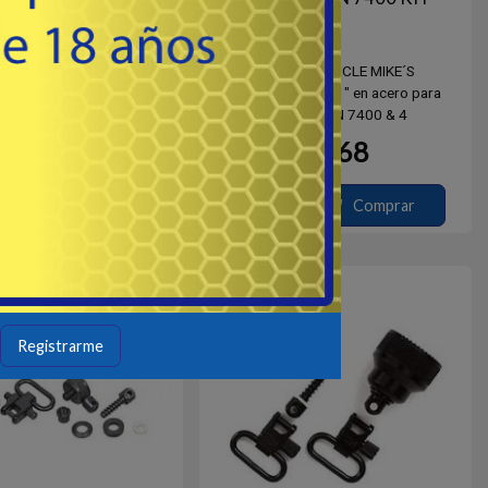
202 - UNCLE MIKE´S
# 11712 - UNCLE MIKE´S
rea de 1" en acero, para
Porta correa de 1" en acero para
R 1200 / 1300 en calibre
REMINGTON 7400 & 4
12
68
68
USD
USD
Comprar
Comprar
Destacado
Registrarme