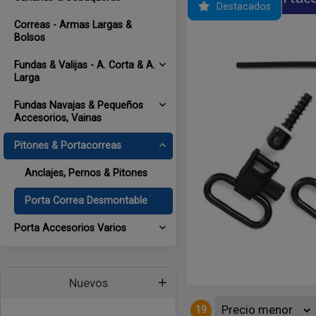
Destacados
Correas - Armas Largas &
Bolsos
Fundas & Valijas - A. Corta & A.
Larga
Fundas Navajas & Pequeños
Accesorios, Vainas
Pitones & Portacorreas
ETA 12 KIT
Anclajes, Pernos & Pitones
- Uncle Mike's USA Juego de porta correas estándar para escopetas
Porta Correa Desmontable
 superpuestas en calibre 12. Medidas: Ø .800-.850" // Ø 2.032 - 2.15
8
Porta Accesorios Varios
Nuevos
19