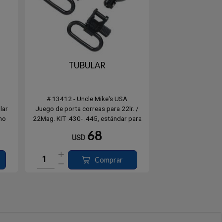
TUBULAR
# 13412 - Uncle Mike's USA
lar
Juego de porta correas para 22lr. /
mo
22Mag. KIT .430- .445, estándar para
y.
mayoría de los diámetros de tubos en
68
USD
s de
rifles, excepto Winchester 94/22M US.
able.
Comprar