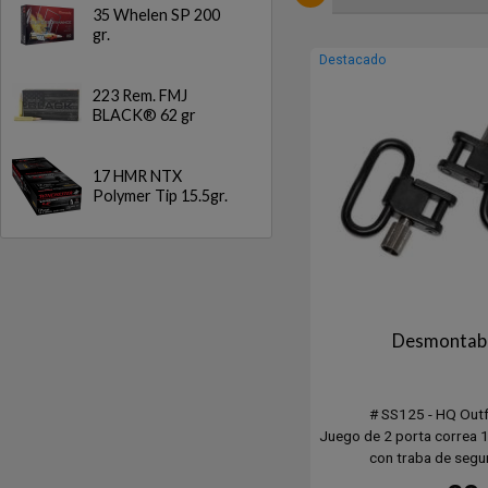
35 Whelen SP 200
gr.
Destacado
223 Rem. FMJ
BLACK® 62 gr
17 HMR NTX
Polymer Tip 15.5gr.
Desmontab
# SS125 - HQ Outf
Juego de 2 porta correa 1
con traba de segu
Porta correa universal 