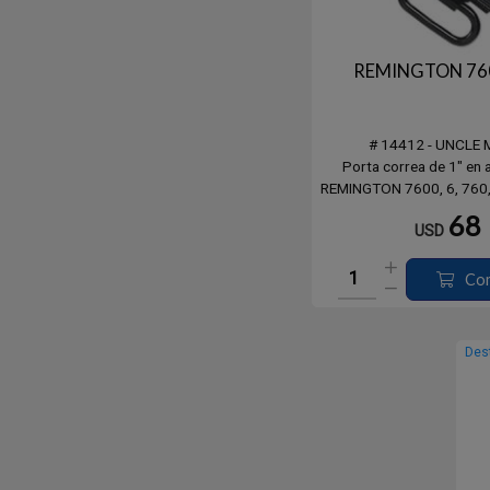
REMINGTON 76
# 14412 - UNCLE 
Porta correa de 1" en 
REMINGTON 7600, 6, 760,
1969 al presente, Diámet
68
USD
- 1,68cms.
Co
Des