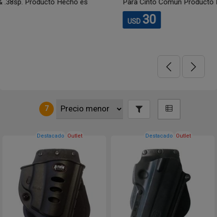
Para Cinto Común Producto Hecho en ISRAEL
30
USD
7
Destacado
Outlet
Destacado
Outlet