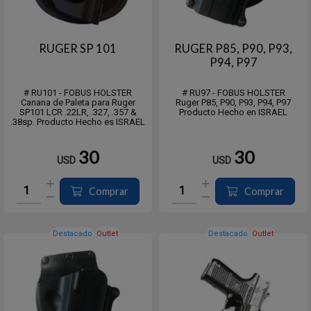
RUGER SP 101
RUGER P85, P90, P93,
P94, P97
# RU101 - FOBUS HOLSTER
# RU97 - FOBUS HOLSTER
Canana de Paleta para Ruger
Ruger P85, P90, P93, P94, P97
SP101 LCR .22LR, .327, .357 &
Producto Hecho en ISRAEL
.38sp. Producto Hecho es ISRAEL
30
30
USD
USD
Comprar
Comprar
Destacado
Outlet
Destacado
Outlet