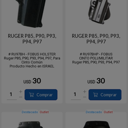
RUGER P85, P90, P93,
RUGER P85, P90, P93,
P94, P97
P94, P97
# RU97BH - FOBUS HOLSTER
# RU97BHP - FOBUS
Ruger P85, P90, P93, P94, P97, Para
CINTO POLI/MILITAR
Cinto Común
Ruger P85, P90, P93, P94, P97
Producto Hecho en ISRAEL
30
30
USD
USD
Comprar
Comprar
Destacado
Outlet
Destacado
Outlet