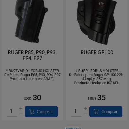
RUGER P85, P90, P93,
RUGER GP100
P94, P97
# RU97VARIO - FOBUS HOLSTER
# RUGP - FOBUS HOLSTER
De Paleta Ruger P85, P93, P94, P97
De Paleta para Ruger GP-100 22lr ,
Producto Hecho en ISRAEL
44.spl y .357 Mag.
Producto Hecho en ISRAEL
30
35
USD
USD
Comprar
Comprar