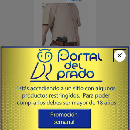
Destacado
INTERNA RUGER LC
# PIPLC380 - BULLDOG CASES USA
Canana interna de polímero Ruger
LC380. LC9, SCCY CPX -1 y CPX - 2.
para mano derecha. Apéndice
para llevar, solo con la mano
derecha, Clip de metal para
cinturones de hasta 1,75 "
49
USD
Diseñado ergonómicamente para
mayor comodidad. Sistema de
retención ajustable de 2 pun...
Comprar