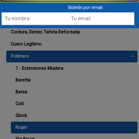
Boletín por email
Cananas & Sobaqueras
Cordura, Denier, Tafeta Reforzada
Cuero Legítimo
Polímero
1 - Extensiones Muslera
Beretta
Bersa
Colt
Glock
Ruger