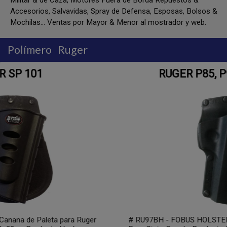
Militar & de Caza, Motores Fuera de Borda Repuestos &
Accesorios, Salvavidas, Spray de Defensa, Esposas, Bolsos &
Mochilas... Ventas por Mayor & Menor al mostrador y web.
Polímero
Ruger
RUGER P85, P90, P93, P94, P97
# RU97BH - FOBUS HOLSTER Ruger P85, P90, P93, P94, P