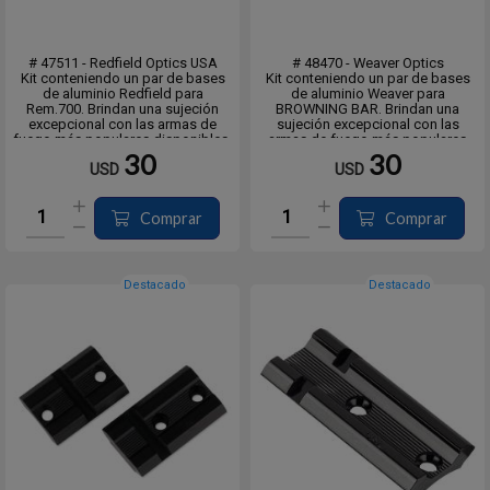
# 47511 - Redfield Optics USA
# 48470 - Weaver Optics
Kit conteniendo un par de bases
Kit conteniendo un par de bases
de aluminio Redfield para
de aluminio Weaver para
Rem.700. Brindan una sujeción
BROWNING BAR. Brindan una
excepcional con las armas de
sujeción excepcional con las
fuego más populares disponibles.
armas de fuego más populares
Están fabricados con aluminio de
disponibles.
30
30
USD
USD
calidad aeronáutica según
Están fabricados con aluminio de
estándares precisos para resistir
calidad aeronáutica según
un retroceso abusivo sin...
estándares precisos para resistir
un retroceso abusivo sin ag...
Comprar
Comprar
Destacado
Destacado