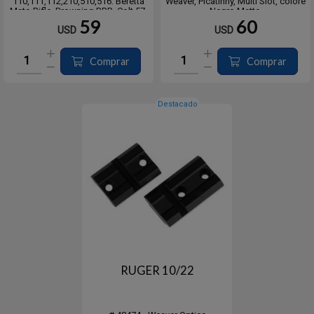
110,111,112,210,510,516. Beretta
Weaver, Picatinny, Multi Slot, colore
Mato Rifle, Browning BBR, Colt 57,
Negro Matte.
Enfield 70, Marlin MR7,445, Mauser
Blister contiene 2 bases que
59
60
USD
USD
98,FN96, Ruger American,
incluye tornillos #102491.
Weatherby, Winchester
52,70,670,770.
Trasera: Savage
Comprar
Comprar
AXIS,110FP,10FP,FV, Winches...
Destacado
RUGER 10/22