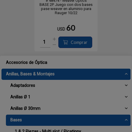
# 48474 - Weaver Optics
BASE 2P. Juego con dos bases
pase weaver en aluminio para
Rauger 10/22
60
USD
Comprar
Accesorios de Óptica
Anillas, Bases & Montajes
Adaptadores
Anillas Ø 1
Anillas Ø 30mm
Bases
1 & 2 Piezas - Multi slot / Picatinny