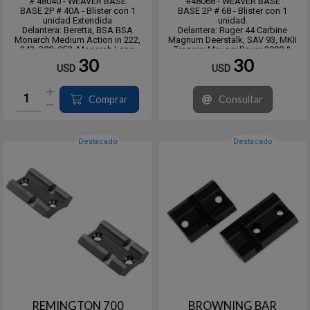
# 48040 - WEAVER BASE
#48068 - WEAVER BASE
BASE 2P # 40A - Blister con 1
BASE 2P # 68 - Blister con 1
unidad Extendida
unidad.
Delantera: Beretta, BSA BSA
Delantera: Ruger 44 Carbine
Monarch Medium Action in 222,
Magnum Deerstalk, SAV 93, MKII
243, 308; CF2, Monarch Long
Trasera: Mauser Bauer 3000 &
Action in 7mm, 270, 30-06,
4000, SAV 93, MKII
30
30
USD
USD
Churchill, Mossberg 100 ATR, 1500,
1700, Colt, Enfield with receiver cut
down like Remington 721, H&R
317, 322, Her...
Comprar
Consultar
Destacado
Destacado
REMINGTON 700
BROWNING BAR