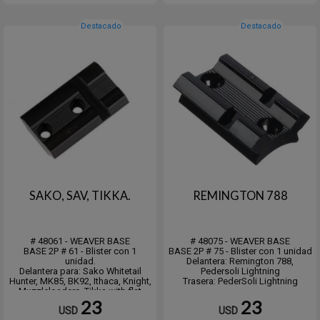
Destacado
Destacado
SAKO, SAV, TIKKA.
REMINGTON 788
# 48061 - WEAVER BASE
# 48075 - WEAVER BASE
BASE 2P # 61 - Blister con 1
BASE 2P # 75 - Blister con 1 unidad
unidad.
Delantera: Remington 788,
Delantera para: Sako Whitetail
Pedersoli Lightning
Hunter, MK85, BK92, Ithaca, Knight,
Trasera: PederSoli Lightning
Muzzleloaders, Tikka with flat
receiver, Octagon Barrel or Flat Top
23
23
USD
USD
Receivers,Shilen