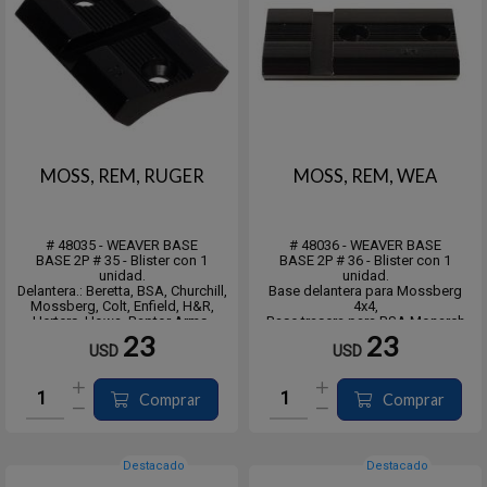
MOSS, REM, RUGER
MOSS, REM, WEA
# 48035 - WEAVER BASE
# 48036 - WEAVER BASE
BASE 2P # 35 - Blister con 1
BASE 2P # 36 - Blister con 1
unidad.
unidad.
Delantera.: Beretta, BSA, Churchill,
Base delantera para Mossberg
Mossberg, Colt, Enfield, H&R,
4x4,
Herters, Howa, Raptor Arms,
Base trasera para BSA Monarch
Remington, Ruger M77, Sauer,
Medium Action y para BSA CF2,
23
23
USD
USD
Shilen, Smith & Wesson,
Monarch Long Action, Churchill
Weatherby
Highlander, U9 (Carcasa
Trasera: Beretta Pintail Slug Gun,
redondeada), Howa 1500 S/A,
Colt Sauer, Sauer 200, Shilen
Howa 1500 L/A, Mossberg 100
Comprar
Comprar
Round Receiver...
ATR, 1500, 1700
Mossberg MPV, R...
Destacado
Destacado