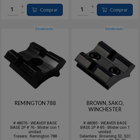
Trasera para: Sako, Tikka, Savage
10, 12, and 16 (short actions);
Striker; Pstl; 510,...
Comprar
Comprar
Destacado
Destacado
REMINGTON 788
BROWN, SAKO,
WINCHESTER
# 48076 - WEAVER BASE
# 48085 - WEAVER BASE
BASE 2P # 76 - Blister con 1
BASE 2P # 85 - Blister con 1
unidad.
unidad.
Trasera: Remington 788
Delantera: Browning 52, 52C