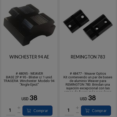
WINCHESTER 94 AE
REMINGTON 783
# 48095 - WEAVER
# 48477 - Weaver Optics
BASE 2P # 95 - Blister c/ 1 unid.
Kit conteniendo un par de bases
TRASERA: Winchester Modelo 94
de aluminio Weaver para
"Angle Eject"
REMINGTON 783. Brindan una
sujeción excepcional con las
armas de fuego más populares
disponibles.
38
38
USD
USD
Están fabricados con aluminio de
calidad aeronáutica según
estándares precisos para resistir
un retroceso abusivo sin a...
Comprar
Comprar