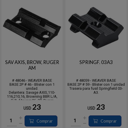
SAV AXIS, BROW, RUGER
SPRINGF. 03A3
AM
# 48046 - WEAVER BASE
# 48059 - WEAVER BASE
BASE 2P # 46 - Blister con 1
BASE 2P # 59 - Blister con 1 unidad
unidad.
Trasera para fusil Springfield 03-
Delantera: Savage AXIS,110-
A3.
116,210,16, Browning BBR L/A,
S/A, Mauser 96, 98, Ruger
American, Winchester 52, 54, 670,
23
23
USD
USD
770, Marlin XL7, XS7, X7
Trasera: Savage AXIS,110-
116,210,16, Ruger American,
Winchester 52 y Stevens 200
Comprar
Comprar