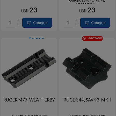
Cerrojo, Sako 72, 75, 78,
Winchester 520.
23
23
USD
USD
TRASERA: Browning 52, 52C
Cerrojo, Sako 72, 75, 78,
Winchester 520, Ruger 1+, 3+.
Comprar
Comprar
Destacado
AGOTADO
RUGER M77, WEATHERBY
RUGER 44, SAV 93, MKII