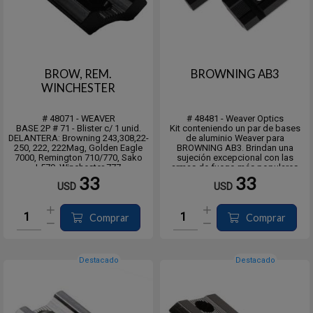
BROW, REM.
BROWNING AB3
WINCHESTER
# 48071 - WEAVER
# 48481 - Weaver Optics
BASE 2P # 71 - Blister c/ 1 unid.
Kit conteniendo un par de bases
DELANTERA: Browning 243,308,22-
de aluminio Weaver para
250, 222, 222Mag, Golden Eagle
BROWNING AB3. Brindan una
7000, Remington 710/770, Sako
sujeción excepcional con las
L579, Winchester 777
armas de fuego más populares
TRASERA: Parker-Hale 2600,
disponibles.
33
33
USD
USD
Midland, Winchester 777, Golden
Están fabricados con aluminio de
Eagle 7000, Remington 710/770
calidad aeronáutica según
estándares precisos para resistir
un retroceso abusivo sin ag...
Comprar
Comprar
Destacado
Destacado