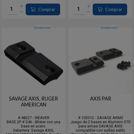
calidad aeronáutica según
calidad aeronáutica según
estándares precisos para resistir
estándares precisos para resistir
un retroceso abusivo si...
un retroceso abusivo sin...
Comprar
Comprar
Destacado
Destacado
SAVAGE AXIS, RUGER
AXIS PAR
AMERICAN
# 48227 - WEAVER
# 103312 - SAVAGE ARMS
BASE 2P # S46 - Blister con una
Juego de 2 bases en Aluminio STD
base en acero.
para armas SAVAGE AXIS
Delantera: Savage AXIS,
compatible con anillas estilo