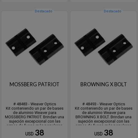
Destacado
Destacado
MOSSBERG PATRIOT
BROWNING X BOLT
# 48483 - Weaver Optics
# 48493 - Weaver Optics
Kit conteniendo un par de bases
Kit conteniendo un par de bases
de aluminio Weaver para
de aluminio Weaver para
MOSSBERG PATRIOT. Brindan una
BROWNING X BOLT. Brindan una
sujeción excepcional con las
sujeción excepcional con las
armas de fuego más populares
armas de fuego más populares
disponibles.
disponibles.
38
38
USD
USD
Están fabricados con aluminio de
Están fabricados con aluminio de