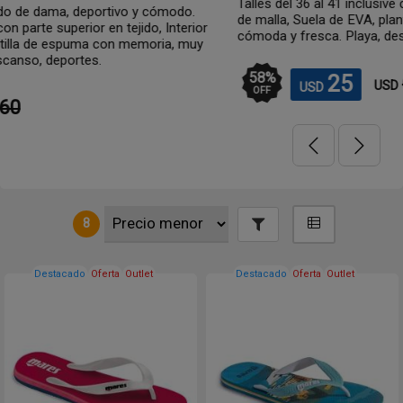
Talles del 36 al 41 inclusive con parte superior en tejido, In
do.
de malla, Suela de EVA, plantilla de espuma con memoria
terior
cómoda y fresca. Playa, descanso, deportes.
, muy
58
%
25
60
USD
USD
OFF
8
Destacado
Oferta
Outlet
Destacado
Oferta
Outlet