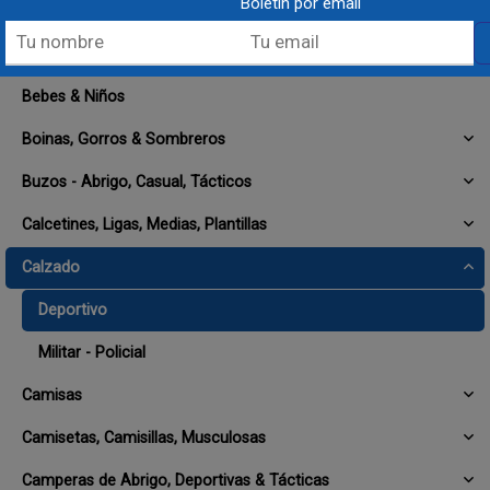
Boletín por email
Comprar
Comprar
Bebes & Niños
Boinas, Gorros & Sombreros
Buzos - Abrigo, Casual, Tácticos
Calcetines, Ligas, Medias, Plantillas
Calzado
Deportivo
Militar - Policial
Camisas
Camisetas, Camisillas, Musculosas
Camperas de Abrigo, Deportivas & Tácticas