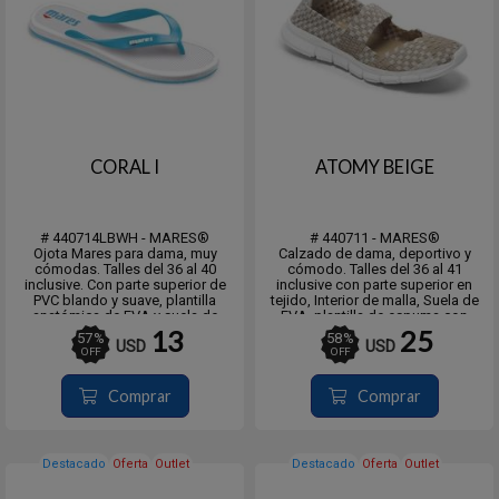
CORAL I
ATOMY BEIGE
# 440714LBWH - MARES®
# 440711 - MARES®
Ojota Mares para dama, muy
Calzado de dama, deportivo y
cómodas. Talles del 36 al 40
cómodo. Talles del 36 al 41
inclusive. Con parte superior de
inclusive con parte superior en
PVC blando y suave, plantilla
tejido, Interior de malla, Suela de
anatómica de EVA y suela de
EVA, plantilla de espuma con
goma EVA.
memoria, muy cómoda y fresca.
13
25
57
%
58
%
USD
USD
Playa, descanso, deportes.
OFF
OFF
Comprar
Comprar
Destacado
Oferta
Outlet
Destacado
Oferta
Outlet