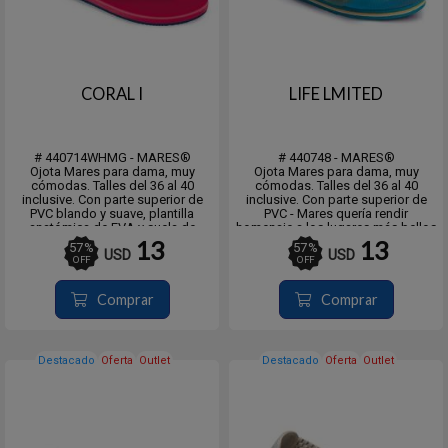
CORAL I
LIFE LMITED
# 440714WHMG - MARES®
# 440748 - MARES®
Ojota Mares para dama, muy
Ojota Mares para dama, muy
cómodas. Talles del 36 al 40
cómodas. Talles del 36 al 40
inclusive. Con parte superior de
inclusive. Con parte superior de
PVC blando y suave, plantilla
PVC - Mares quería rendir
anatómica de EVA y suela de
homenaje a los lugares más bellos
goma EVA.
de Italia, Terre, Portofino, Capri y
13
13
57
%
57
%
USD
USD
Matera, con modelos Limited por
OFF
OFF
su originalidad y comodidad.
Comprar
Comprar
Destacado
Oferta
Outlet
Destacado
Oferta
Outlet