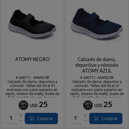
ATOMY NEGRO
Calzado de dama,
deportivo y cómodo
ATOMY AZUL
# 440711 - MARES®
# 440711 - MARES®
Calzado de dama, deportivo y
Calzado de dama, deportivo y
cómodo. Talles del 36 al 41
cómodo. Talles del 36 al 41
inclusive con parte superior en
inclusive con parte superior en
tejido, Interior de malla, Suela de
tejido, Interior de malla, Suela de
EVA, plantilla de espuma con
EVA, plantilla de espuma con
memoria, muy cómoda y fresca.
memoria, muy cómoda y fresca.
25
25
58
%
58
%
USD
USD
Playa, descanso, deportes.
Playa, descanso, deportes.
OFF
OFF
Comprar
Comprar