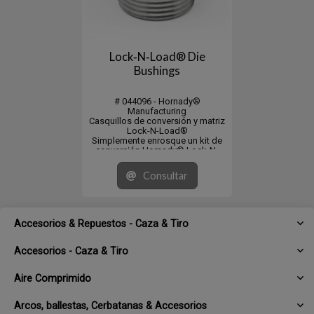
Lock‑N‑Load® Die
Bushings
# 044096 - Hornady®
Manufacturing
Casquillos de conversión y matriz
Lock-N-Load®
Simplemente enrosque un kit de
conversión Hornady® Lock-N-
Load®
en su prensa de recarga RCBS®
Consultar
Rock Chucker u otra prensa con
rosca de 1¼"-12,
estará listo para usar el sistema
Lock-N-Load®.
Envase con 10 piezas
Accesorios & Repuestos - Caza & Tiro
...
Accesorios - Caza & Tiro
Aire Comprimido
Arcos, ballestas, Cerbatanas & Accesorios