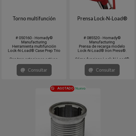
Torno multifunción
Prensa Lock‑N‑Load®
# 050160 - Hornady®
# 085520 - Hornady®
Manufacturing
Manufacturing
Herramienta multifunción
Prensa de recarga modelo
Lock‑N‑Load® Case Prep Trio
Lock‑N‑Load® Iron Press®.
Con tres estaciones activas,
Cómo funciona Lock-N-Load®
puedes biselar, desbarbar y limpiar
El sistema Hornady® Lock-N-
los alojamientos de los
Load® es muy fácil de usar:
Consultar
Consultar
fulminantes sin necesidad de
Inserte el casquillo del troquel
cambiar de herramienta. El Lock-N-
Lock-N-Load® en el casquillo de
Load® Case Prep Trio incluye
la prensa y bloquéelo girándolo.
herramientas par...
Las seis lengüet...
AGOTADO
Nuevo