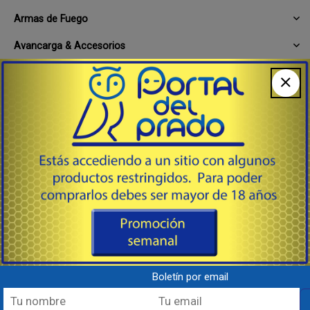
Armas de Fuego
Avancarga & Accesorios
Cajas - munición & otros
Cargadores & Magazines
Limpieza & Mantenimiento general
Munición
Recarga
Dados & Shellholders
Fulminantes
Gas Checks
Boletín por email
Herramientas, Complementos