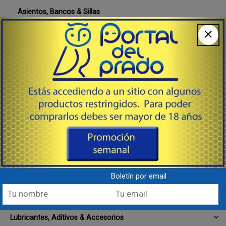
Asientos, Bancos & Sillas
Bolsos & Estuches Estancos
Bombas de Achique
Cabos Uso Náutico
Carpas & Toldillas
Grilletes & Mosquetones
Lava Motores - Motores Flusher
Meteo, compases, estaciones
Tanques de Combustible Medidores & Tapones
Boletín por email
Deportes, Juegos & Accesorios Para el Agua, Tablas,
Remolcables
Lubricantes, Aditivos & Accesorios