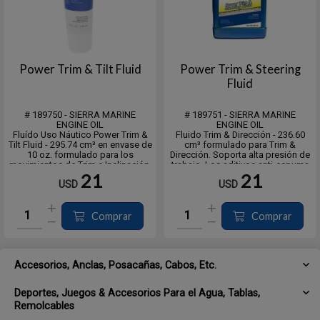
Power Trim & Tilt Fluid
Power Trim & Steering
Fluid
# 189750 - SIERRA MARINE
# 189751 - SIERRA MARINE
ENGINE OIL
ENGINE OIL
Fluído Uso Náutico Power Trim &
Fluido Trim & Dirección - 236.60
Tilt Fluid - 295.74 cm³ en envase de
cm³ formulado para Trim &
10 oz. formulado para los
Dirección. Soporta alta presión de
movimientos de Trim e Inclinación.
trabajo. Los aditivos anti-espuma
Desarrollado para soportar alta
garantizan un flujo uniforme con
21
21
USD
USD
presión de trabajo. Los aditivos
una contaminación reducida del
anti-espuma garantizan un flujo
aire en sistemas hidráulicos.
uniforme con una contaminación
Diseñado para uso intensivo a
red...
altas pre...
Comprar
Comprar
Accesorios, Anclas, Posacañas, Cabos, Etc.
Deportes, Juegos & Accesorios Para el Agua, Tablas,
Remolcables