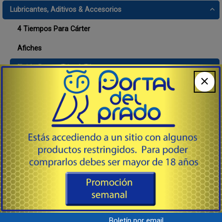
Lubricantes, Aditivos & Accesorios
4 Tiempos Para Cárter
Afiches
Fluido Power Trim & Tilt
Herramientas & Accesorios
Motores Fuera de Borda
Orientación
Recambio & Repuestos
Salvavidas & Elementos de Seguridad
Nuevos
Boletín por email