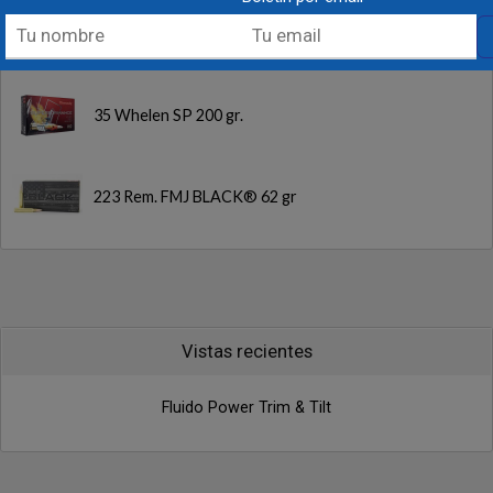
17 HMR NTX Polymer Tip 15.5gr.
35 Whelen SP 200 gr.
223 Rem. FMJ BLACK® 62 gr
Vistas recientes
Fluido Power Trim & Tilt