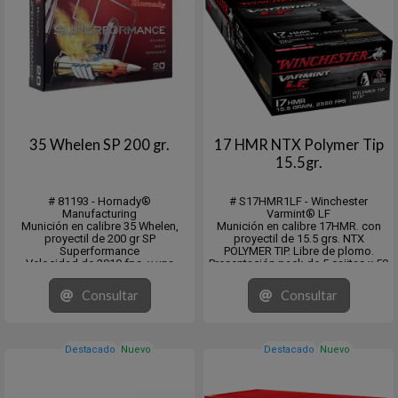
35 Whelen SP 200 gr.
17 HMR NTX Polymer Tip
15.5gr.
# 81193 - Hornady®
# S17HMR1LF - Winchester
Manufacturing
Varmint® LF
Munición en calibre 35 Whelen,
Munición en calibre 17HMR. con
proyectil de 200 gr SP
proyectil de 15.5 grs. NTX
Superformance
POLYMER TIP. Libre de plomo.
Velocidad de 2910 fps. y una
Presentación pack de 5 cajitas x 50
energia de 3760 fps./lb.
Unidades (250balas)
En cajita de 20 unidades y pack de
Venta mínima 5x50 o múltiplos.
Consultar
Consultar
10 x 20 unidades.
Destacado
Nuevo
Destacado
Nuevo