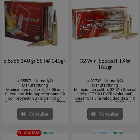
6.5x55 140 gr SST® 140gr.
32 Win. Special FTX®
165gr
# 85507 - Hornady®
# 82732 - Hornady®
Manufacturing
Manufacturing
Munición en calibre 6,5 × 55 mm
Munición en calibre 32 Win Special
Sueco, modelo Superformance®
165 gr FTX® LEVERevolution®
con proyectil SST® de 140 gr .
Desarrolla una velocidad de 2410
Desarrolla una velocidad de 2735
(FPS) y una energía de 2128 (ft/lb)
fps. y una energia de 2325 ps/lb.
DS .229 y CB .310 (G1)
Sectional Density: .287
Consultar
Consultar
Ballistic Coefficient: .520 (G1)
Medium Game 50-300 lbs / Large
Game 300-150...
AGOTADO
Nuevo
Destacado
Nuevo