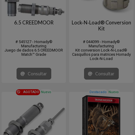
6.5 CREEDMOOR
Lock‑N‑Load® Conversion
Kit
# 545127 - Hornady®
# 044099 - Hornady®
Manufacturing
Manufacturing
Juego de dados 6.5 CREEDMOOR
Kit conversion Lock‑N‑Load®
Match™ Grade
Casquillos para matrices Hornady
Lock-N-Load
Consultar
Consultar
AGOTADO
Nuevo
Destacado
Nuevo