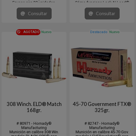
Envase con 20 unidades.
Cómo funciona Lock-N-Load®
El sistema Hornady® Lock-N-
Load® es muy fácil de usar:
Consultar
Consultar
Inserte el casquillo del troquel
Lock-N-Load® en el casquillo de
la prensa y bloquéelo girándolo.
Las seis lengüet...
AGOTADO
Nuevo
Destacado
Nuevo
308 Winch. ELD® Match
45-70 Government FTX®
168gr.
325gr.
# 80971 - Hornady®
# 82747 - Hornady®
Manufacturing
Manufacturing
Munición en calibre 308 Win.
Munición en calibre 45-70 Gov.