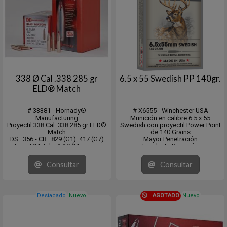
338 Ø Cal .338 285 gr
6.5 x 55 Swedish PP 140gr.
ELD® Match
# 33381 - Hornady®
# X6555 - Winchester USA
Manufacturing
Munición en calibre 6.5 x 55
Proyectil 338 Cal .338 285 gr ELD®
Swedish con proyectil Power Point
Match
de 140 Grains
DS: .356 - CB: .829 (G1) .417 (G7)
Mayor Penetración
Target/Match - 1:10 (Minimum
Excelente Precisión
Recommended)
Derribo Rápido
Caja con 50 unidades
Consultar
Consultar
Destacado
Nuevo
AGOTADO
Nuevo