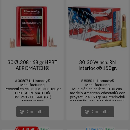
30 Ø .308 168 gr HPBT
30‑30 Winch. RN
AEROMATCH®
Interlock® 150gr.
# 305071 - Hornady®
# 80801 - Hornady®
Manufacturing
Manufacturing
Proyectil en cal. 30 Cal .308 168 gr
Munición en calibre 30-30 Win.
HPBT AEROMATCH®
modelo American Whitetail® con
DS: .253 - CB: .440 (G1)
proyectil de 150 gr RN Interlock®
Target/Match
Desarrolla una velocidad de 2390
1-12" (Minimum Recommended)
fps. y una energia de 1902 fps/lb.
Caja con 500 unidades.
CB: .186 (G1) DS: .226
Consultar
Consultar
Medium Game 50-300 lbs.
En cajita de 20 unidades y pack de
10 x 20 unid...
AGOTADO
Nuevo
Destacado
Nuevo