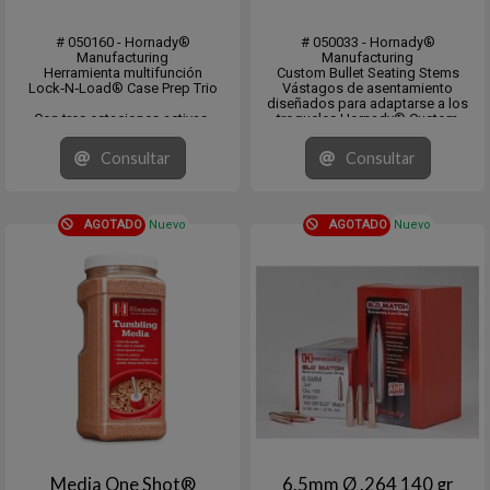
# 050160 - Hornady®
# 050033 - Hornady®
Manufacturing
Manufacturing
Herramienta multifunción
Custom Bullet Seating Stems
Lock‑N‑Load® Case Prep Trio
Vástagos de asentamiento
diseñados para adaptarse a los
Con tres estaciones activas,
troqueles Hornady® Custom
puedes biselar, desbarbar y limpiar
Grade™ y están mecanizados para
los alojamientos de los
ajustarse al perfil de las balas A-
Consultar
Consultar
fulminantes sin necesidad de
Tip®, ELD Match, ELD-X, FTX y
cambiar de herramienta. El Lock-N-
MonoFlex, logrando un
Load® Case Prep Trio incluye
asentamiento lo más preciso
herramientas par...
posibl...
AGOTADO
Nuevo
AGOTADO
Nuevo
Media One Shot®
6.5mm Ø .264 140 gr