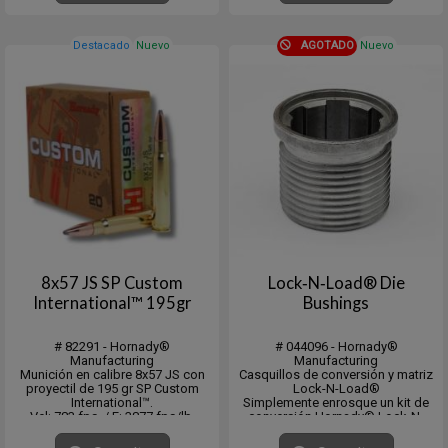
250 y caja cerrada de 2.000
unidades
Destacado
Nuevo
AGOTADO
Nuevo
8x57 JS SP Custom
Lock‑N‑Load® Die
International™ 195gr
Bushings
# 82291 - Hornady®
# 044096 - Hornady®
Manufacturing
Manufacturing
Munición en calibre 8x57 JS con
Casquillos de conversión y matriz
proyectil de 195 gr SP Custom
Lock-N-Load®
International™.
Simplemente enrosque un kit de
Vel: 783 fps. / E: 3877 fps/lb.
conversión Hornady® Lock-N-
Medium Game 50-300 lbs
Load®
Large Game 300-1500 lbs
en su prensa de recarga RCBS®