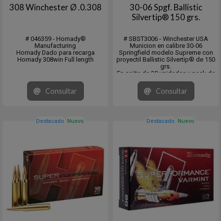
308 Winchester Ø .0.308
30-06 Spgf. Ballistic
Silvertip® 150 grs.
# 046359 - Hornady®
# SBST3006 - Winchester USA
Manufacturing
Municion en calibre 30-06
Hornady Dado para recarga
Springfield modelo Supreme con
Hornady 308win Full length
proyectil Ballistic Silvertip® de 150
grs.
En cajita de 20 unidades y pack de
10 x 20 unidades.
Consultar
Consultar
La munición Ballistic Silvertip®
proporciona un derribo inmediato
y una precisión extrema.
Destacado
Nuevo
Destacado
Nuevo