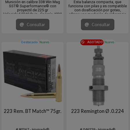
Munición en calibre 338 Win Mag
Esta balanza compacta, que
SST® Superformance® con
funciona con pilas y es compatible
proyectil de 225 gr
con dosificación por goteo,
Velocidad 2840 fp/s - Energía 4029
ofrece una medición de referencia
fps/lb
máxima de 1500 granos.
DS: .281 - CB: .515 (G1)
A diferencia de otras balanzas del
Consultar
Consultar
Large Game 300-1500 lbs
mercado,
Dangerous Game
cuenta con una celda de carga de
precisión con una exactitud de
1/10...
Destacado
Nuevo
AGOTADO
Nuevo
223 Rem. BT Match™ 75gr.
223 Remington Ø .0.224
# 80267 - Hornady®
# 046229 - Hornady®