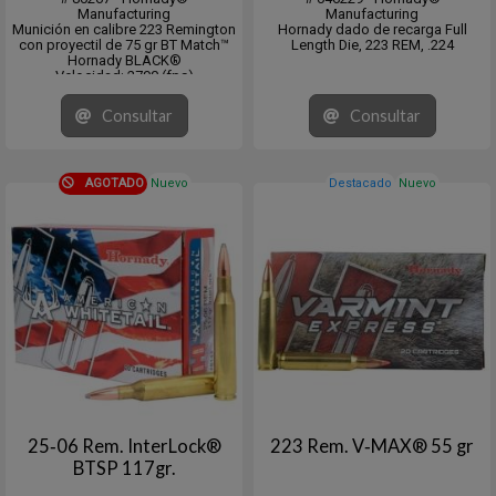
Manufacturing
Manufacturing
Munición en calibre 223 Remington
Hornady dado de recarga Full
con proyectil de 75 gr BT Match™
Length Die, 223 REM, .224
Hornady BLACK®
Velocidad: 2790 (fps)
Energía: 1296 (ft/lb)
En Cajita de 20 unidades y master
Consultar
Consultar
de 10 x 20
AGOTADO
Nuevo
Destacado
Nuevo
25‑06 Rem. InterLock®
223 Rem. V‑MAX® 55 gr
BTSP 117gr.