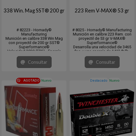
338 Win. Mag SST® 200 gr
223 Rem V‑MAX® 53 gr
# 82223 - Hornady®
# 8025 - Hornady® Manufacturing
Manufacturing
Munición en calibre 223 Rem. con
Munición en calibre 338 Win Mag
proyectil de 53 gr V-MAX®
con proyectil de 200 gr SST®
Superformance®
Superformance®
Desarrolla una velocidad de 3465
Velocidad 3030 (FPS) - Energía
fps. y una energía de 1413 ft/lb.
4076 (ft/lb)
En cajita de 20 unidades y pack de
DS: .250
10 x 20 unidades.
Consultar
Consultar
CB: .455 (G1)
AGOTADO
Nuevo
Destacado
Nuevo