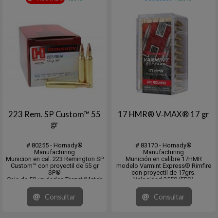
223 Rem. SP Custom™ 55
17 HMR® V‑MAX® 17 gr
gr
# 80255 - Hornady®
# 83170 - Hornady®
Manufacturing
Manufacturing
Municion en cal. 223 Remington SP
Munición en calibre 17HMR
Custom™ con proyectil de 55 gr
modelo Varmint Express® Rimfire
SP®
con proyectil de 17grs.
Caja de 50 unidades Target/Match
Velocidad 2550 (FPS)
Velocidad 3240 fps. - Energia 1282
Energía 245 (ft/lb)
ft/lb
Consultar
Consultar
DS = .157 / .235 (G1) - Varmint < 50
lbs