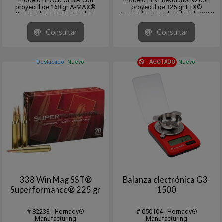
modelo BLACK OPS® con
modelo LEVERevolution® con
proyectil de 168 gr A-MAX®
proyectil de 325 gr FTX®
Desarrolla una velocidad de
Desarrolla una velocidad de 2050
2700fps. y una energia de 2719
fps. y una energia de 3032 fps/lb.
fps/lb.
Medium Game 50-300 lbs / Large
Consultar
Consultar
En cajita de 20 unidades y pack de
Game 300-1500 lbs
10 x 20 unidades.
CB: .230 (G1) DS: .221
En cajita de 20 unidades
Destacado
Nuevo
AGOTADO
Nuevo
338 Win Mag SST®
Balanza electrónica G3-
Superformance® 225 gr
1500
# 82233 - Hornady®
# 050104 - Hornady®
Manufacturing
Manufacturing