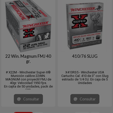
22 Win. Magnum FMJ 40
410/76 SLUG
gr.
# X22M - Winchester Super-X®
X413RS5 - Winchester USA
Munición calibre 22WIN.
Cartucho Cal. 410 de 3" con Slug
MAGNUM con proyectil FMJ de
estriado de 1/4 Oz. En caja de 5
40gr. Velocidad 1950 fps.
Unidades
En cajita de 50 unidades, pack de
500.
Venta mínima 10x50 o múltiplos.
Consultar
Consultar