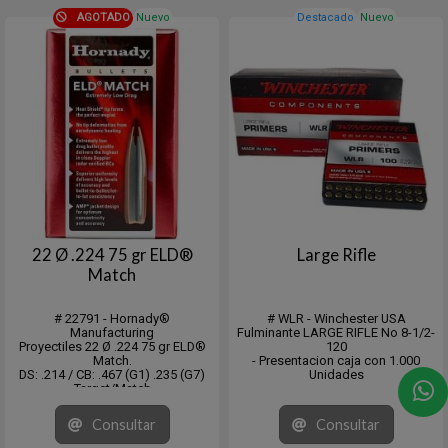
AGOTADO
Nuevo
Destacado
Nuevo
22 Ø .224 75 gr ELD®
Large Rifle
Match
# 22791 - Hornady®
# WLR - Winchester USA
Manufacturing
Fulminante LARGE RIFLE No 8-1/2-
Proyectiles 22 Ø .224 75 gr ELD®
120
Match.
- Presentacion caja con 1.000
DS: .214 / CB: .467 (G1) .235 (G7)
Unidades
Target/Match
Caja con 100 unidades.
Consultar
Consultar