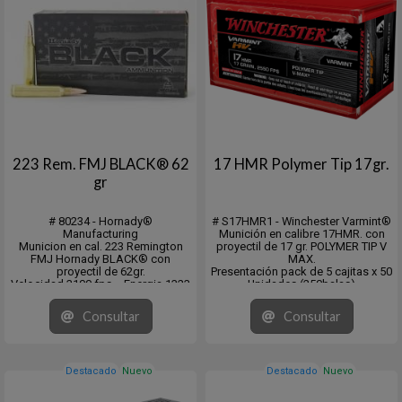
223 Rem. FMJ BLACK® 62
17 HMR Polymer Tip 17gr.
gr
# 80234 - Hornady®
# S17HMR1 - Winchester Varmint®
Manufacturing
Munición en calibre 17HMR. con
Municion en cal. 223 Remington
proyectil de 17 gr. POLYMER TIP V
FMJ Hornady BLACK® con
MAX.
proyectil de 62gr.
Presentación pack de 5 cajitas x 50
Velocidad 3100 fps. - Energia 1323
Unidades (250balas)
ft/lb
Venta mínima 5x50 o múltiplos.
DS = .177 / .274 (G1)
Consultar
Consultar
Varmint < 50 lbs
Target/Match
Destacado
Nuevo
Destacado
Nuevo