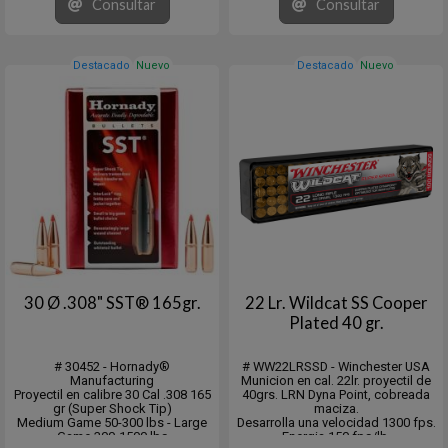
Consultar
Consultar
Rock Chucker u otra prensa con
rosca de 1¼"-12,
estará listo para usar el sistema
Lock-N-Load®.
Destacado
Nuevo
Envase con 10 piezas
Destacado
Nuevo
...
30 Ø .308" SST® 165gr.
22 Lr. Wildcat SS Cooper
Plated 40 gr.
# 30452 - Hornady®
# WW22LRSSD - Winchester USA
Manufacturing
Municion en cal. 22lr. proyectil de
Proyectil en calibre 30 Cal .308 165
40grs. LRN Dyna Point, cobreada
gr (Super Shock Tip)
maciza.
Medium Game 50-300 lbs - Large
Desarrolla una velocidad 1300 fps.
Game 300-1500 lbs
Energia 150 fps/lb.