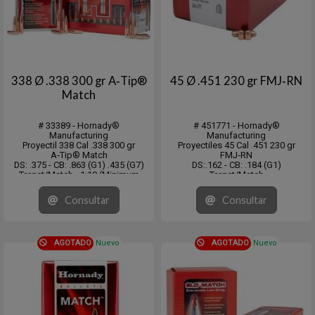
338 Ø .338 300 gr A‑Tip®
45 Ø .451 230 gr FMJ‑RN
Match
# 33389 - Hornady®
# 451771 - Hornady®
Manufacturing
Manufacturing
Proyectil 338 Cal .338 300 gr
Proyectiles 45 Cal .451 230 gr
A‑Tip® Match
FMJ‑RN
DS: .375 - CB: .863 (G1) .435 (G7)
DS:.162 - CB: .184 (G1)
Target/Match - 1:10 (Minimum
Target/Match
Recommended)
Caja con 500 unidades.
Caja con 100 unidades
Consultar
Consultar
AGOTADO
Nuevo
AGOTADO
Nuevo