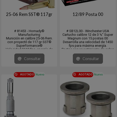
25‑06 Rem SST® 117gr
12/89 Posta 00
# 81453 - Hornady®
# SB12L00 - Winchester USA
Manufacturing
Cartucho calibre 12 de 3 ½" Super
Munición en calibre 25-06 Rem.
Magnum con 15 postas 00
con proyectil de 117 gr SST®
Desarrolla una velocidad de 1450
Superformance®
fps para máxima energía.
Velocidad 3110 fps. energía de
Postas con revestimiento de cobre
2512 ft/lb. Super Shock
y amortiguación.
En cajita de 20 unidades y pack de
Ofrecen un rendimiento inigualable
Consultar
Consultar
10 x 20 unidades.
a larga distancia,
una dispersión compacta y una
máxima potencia...
AGOTADO
Nuevo
AGOTADO
Nuevo