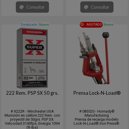
CB: .447 (G1) / DS: .248
Excelente para caza y plinking,
En cajita de 100 unidades.
muy certera.
Consultar
Consultar
Presentación caja plástica con 100
unidades.
Venta pack 5 x 100 unidades (500)
o múltiplo...
Destacado
Nuevo
AGOTADO
Nuevo
222 Rem. PSP SX 50 grs.
Prensa Lock‑N‑Load®
# X222R - Winchester USA
# 085520 - Hornady®
Munición en calibre 222 Rem. con
Manufacturing
proyectil de 50grs. PSP SX.
Prensa de recarga modelo
Velocidad 3140fps. Energía 1094
Lock‑N‑Load® Iron Press®.
(ft-lbs)