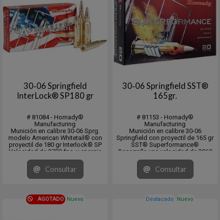
30‑06 Springfield
30‑06 Springfield SST®
InterLock® SP180 gr
165gr.
# 81084 - Hornady®
# 81153 - Hornady®
Manufacturing
Manufacturing
Munición en calibre 30-06 Sprg.
Munición en calibre 30-06
modelo American Whitetail® con
Springfield con proyectil de 165 gr
proyectil de 180 gr Interlock® SP
SST® Superformance®
Velocidad de 2700 fps. y energia
Desarrolla una velocidad de 2960
de 2913 fps/lb.
fps. y una energia de 3209 fps/lb.
CB:.452 (G1) - DS: ..271
Medium Game 50-300 lbs / Large
Consultar
Consultar
Medium Game 50-300 lbs / Large
Game 300-1500 lbs
Game 300-1500 lbs
En cajita de 20 unidades y pack de
En cajita de 20 unidades y pack de
10 x 20 unidades.
10 ...
CB:..44...
AGOTADO
Nuevo
Destacado
Nuevo