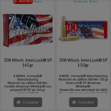
AGOTADO
Nuevo
Destacado
Nuevo
308 Winch. InterLock® SP
308 Winch. InterLock® SP
165gr
150gr
# 80904 - Hornady®
# 8090 - Hornady® Manufacturing
Manufacturing
Munición en calibre 308 Win 150 gr
Munición en calibre 308 Win.
InterLock® SP American
modelo American Whitetail® con
Whitetail®.
proyectil BTSP de 165 gr
Desarrolla una velocidad de 2820
InterLock® SP
fps y entrega una energía de 2649
Desarrolla una velocidad de 2700
fps/lb.
fps y entrega una energía de 2670
En cajita con 20 unidades y pack
Consultar
Consultar
fps/lb.
de 200.
En cajita con 20 unidades y pack
de 200.