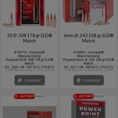
30 Ø .308 178 gr ELD®
6mm Ø .243 108 gr ELD®
Match
Match
# 30713 - Hornady®
# 24561 - Hornady®
Manufacturing
Manufacturing
Proyectil 30 Ø .308 178 gr ELD®
Proyectil 6mm Ø .243 108 gr ELD®
Match
Match
DS: .268 / CB: .547 (G1) .275 (G7)
DS: .261 / CB: .536 (G1) .270 (G7)
1-12" (Minimum Recommended)
1-8" (Minimum Recommended)
Target/Match
Target/Match
Caja de 100 unidades.
Caja de 100 unidades
Consultar
Consultar
AGOTADO
Nuevo
AGOTADO
Nuevo