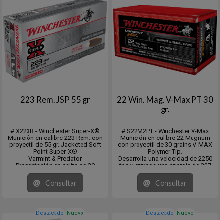
223 Rem. JSP 55 gr
22 Win. Mag. V-Max PT 30
gr.
# X223R - Winchester Super-X®
# S22M2PT - Winchester V-Max
Munición en calibre 223 Rem. con
Munición en calibre 22 Magnum
proyectil de 55 gr. Jacketed Soft
con proyectil de 30 grains V-MAX
Point Super-X®
Polymer Tip.
Varmint & Predator
Desarrolla una velocidad de 2250
Presentación en cajita de 20
fps y entrega una energía de 337
Unidades. Master de 200.
lbs.
Presentacion en cajita de 50
Consultar
Consultar
unidades y Master Pack de 1.000.
Venta minima 10 x 50.
Destacado
Nuevo
Destacado
Nuevo