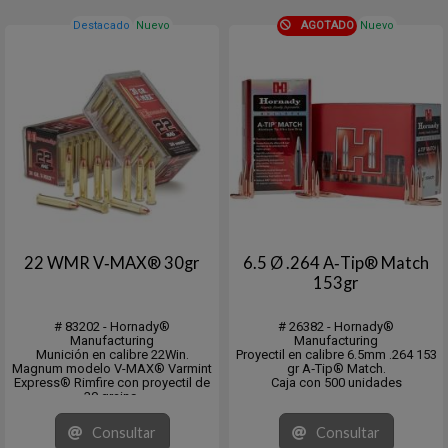
Destacado
Nuevo
AGOTADO
Nuevo
22 WMR V‑MAX® 30gr
6.5 Ø .264 A‑Tip® Match
153gr
# 83202 - Hornady®
# 26382 - Hornady®
Manufacturing
Manufacturing
Munición en calibre 22Win.
Proyectil en calibre 6.5mm .264 153
Magnum modelo V-MAX® Varmint
gr A‑Tip® Match.
Express® Rimfire con proyectil de
Caja con 500 unidades
30 grains.
Velocidad 2200 (FPS)
Energía 322 (ft/lb)
Consultar
Consultar
En cajita de 50 unidades, pack de