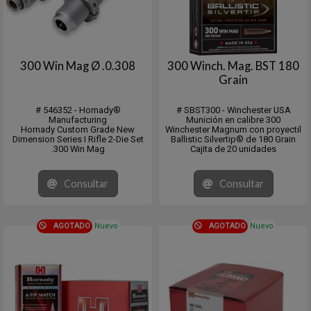
300 Win Mag Ø .0.308
300 Winch. Mag. BST 180
Grain
# 546352 - Hornady®
# SBST300 - Winchester USA
Manufacturing
Munición en calibre 300
Hornady Custom Grade New
Winchester Magnum con proyectil
Dimension Series I Rifle 2-Die Set
Ballistic Silvertip® de 180 Grain
.300 Win Mag
Cajita de 20 unidades
Consultar
Consultar
AGOTADO
Nuevo
AGOTADO
Nuevo