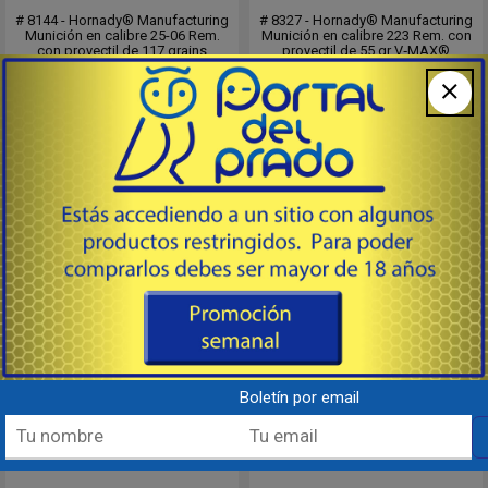
# 8144 - Hornady® Manufacturing
# 8327 - Hornady® Manufacturing
Munición en calibre 25-06 Rem.
Munición en calibre 223 Rem. con
con proyectil de 117 grains
proyectil de 55 gr V‑MAX®
modelo InterLock® BTSP
Velocidad: 3240 (FPS)
American Whitetail®
Energia 1282 (ft/lb)
Desarrolla una velocidad de 2990
Cajita de 20 unidades Pack de 10 x
fps. y una energía de 2322 ft/lb.
20 = 200
En cajita de 20 unidades y pack de
Consultar
Consultar
10 x 20 unidades.
AGOTADO
Nuevo
AGOTADO
Nuevo
Boletín por email
Torno multifunción
Extractor de vainas