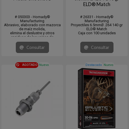
ELD® Match
# 050303 - Hornady®
# 26331 - Hornady®
Manufacturing
Manufacturing
Abrasivo, elaborado con mazorca
Proyectiles 6.5mmØ .264 140 gr
de maíz molida,
ELD® Match
elimina el deslustre y otros
Caja con 100 unidades
residuos de las vainas de
cartuchos.
Úselo con el pulidor de metales
Consultar
Consultar
One Shot® para obtener un
acabado brillante como nuevo.
Envase de 76 Oz.
AGOTADO
Nuevo
Destacado
Nuevo