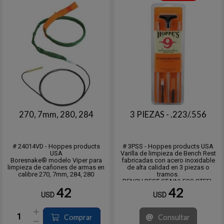
270, 7mm, 280, 284
3 PIEZAS - .223/.556
# 24014VD - Hoppes products
# 3PSS - Hoppes products USA
USA
Varilla de limpieza de Bench Rest
Boresnake® modelo Viper para
fabricadas con acero inoxidable
limpieza de cañones de armas en
de alta calidad en 3 piezas o
calibre 270, 7mm, 284, 280
tramos.
BENCH REST STAINLESS STEEL
RODS
42
42
USD
USD
Comprar
Consultar