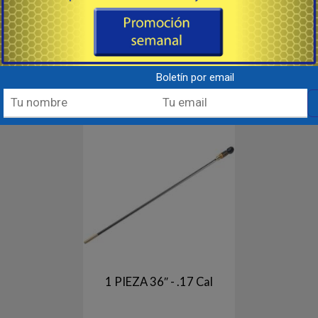
Corvel® para una máxima
longitud total es de
protección del cañón,
aproximadamente 40,25"
estas varillas de limpieza
Acero inoxidable, Diseño de una
84
91
USD
USD
profesionales están equipadas
pieza, Mango giratorio
con un exclusivo mango Delrin®
ergonómico con rodamiento de
con buje atornillado y collar de
bolas.
latón. ...
Incluye protector de boca en la...
Comprar
Comprar
Boletín por email
Destacado
1 PIEZA 36″ - .17 Cal