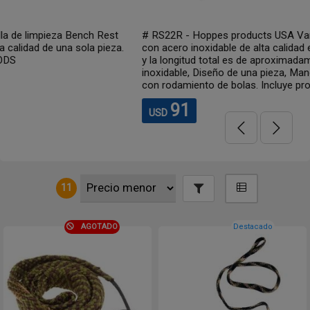
# RS22R - Hoppes products USA Varilla de limpieza fabricadas
.
con acero inoxidable de alta calidad en una sola pieza. Mide 36
y la longitud total es de aproximadamente 40,25" Acero
inoxidable, Diseño de una pieza, Mango giratorio ergonómico
con rodamiento de bolas. Incluye protector de boca en la...
91
USD
11
AGOTADO
Destacado