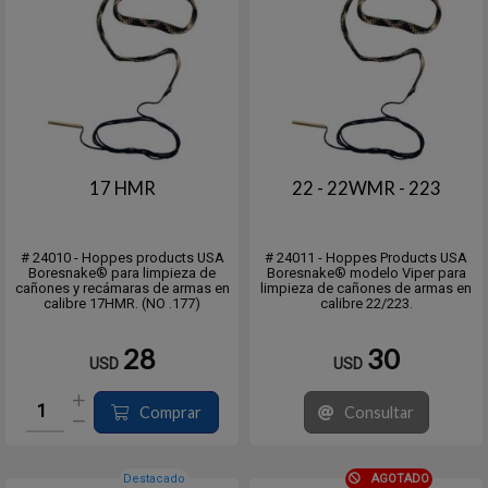
17 HMR
22 - 22WMR - 223
# 24010 - Hoppes products USA
# 24011 - Hoppes Products USA
Boresnake® para limpieza de
Boresnake® modelo Viper para
cañones y recámaras de armas en
limpieza de cañones de armas en
calibre 17HMR. (NO .177)
calibre 22/223.
28
30
USD
USD
Comprar
Consultar
Destacado
AGOTADO