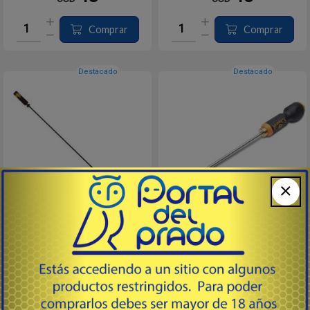
Comprar
Comprar
Destacado
Destacado
30 / 308 / 7.62 - 36"
1 PIEZA 36″ - 22 -.284 Cal
# 925I - Tetra Gun Care
# RS22R - Hoppes products USA
Baqueta de una sola pieza para
Varilla de limpieza fabricadas con
calibre 30 / 7.62 de 36" hecha de
acero inoxidable de alta calidad en
acero inoxidable y revestidas con
una sola pieza. Mide 36" y la