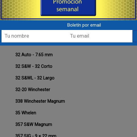
30-06 Springfield - 7.62 × 63mm
30-30 Winchester
Boletín por email
300 Winchester Magnum - 7,62 x 67mm
308 Winchester - 7.62 × 51mm
32 Auto - 7.65 mm
32 S&W - 32 Corto
32 S&WL - 32 Largo
32-20 Winchester
338 Winchester Magnum
35 Whelen
357 S&W Magnum
357 SIG - 9 × 22 mm