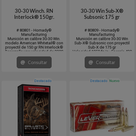
30‑30 Winch. RN
30‑30 Win Sub‑X®
Interlock® 150gr.
Subsonic 175 gr
# 80801 - Hornady®
# 80809 - Hornady®
Manufacturing
Manufacturing
Munición en calibre 30-30 Win.
Munición en calibre 30‑30 Win
modelo American Whitetail® con
Sub‑X® Subsonic con proyectil
proyectil de 150 gr RN Interlock®
Sub‑X de 175 gr
Desarrolla una velocidad de 2390
Velocidad 1050 fp/s - Energía 428
fps. y una energia de 1902 fps/lb.
fps/lb
CB: .186 (G1) DS: .226
CB: .264 - DS: .300 (G1)
Consultar
Consultar
Medium Game 50-300 lbs.
Medium Game 50-300 lbs
En cajita de 20 unidades y pack de
10 x 20 unid...
Destacado
Destacado
Nuevo