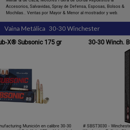
Militar & de Caza, Motores Fuera de Borda Repuestos &
Accesorios, Salvavidas, Spray de Defensa, Esposas, Bolsos &
Mochilas... Ventas por Mayor & Menor al mostrador y web.
Vaina Metálica
30-30 Winchester
30-30 Winch. Ballistic Silvertip® 160 gr
30
# SBST3030 - Winchester USA Municion en calibre 30-30