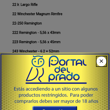
22 lr. Largo Rifle
22 Winchester Magnum Rimfire
22-250 Remington
222 Remington - 5,56 x 43mm
223 Remington - 5,56 x 45mm
243 Winchester - 6.2 × 52mm
25 Auto - 6.35mm Browning
25-06 Remington - 6,4 x 63 Remington
257 Weatherby Magnum
260 Remington - 6.5 x 51mm
270 Winchester - 6,8 × 64 mm
30 US Carabina - 7,62 x 33 M1