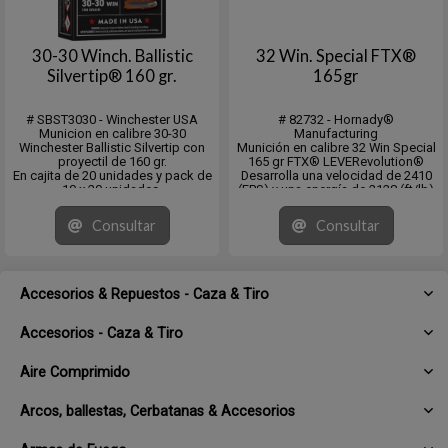
30-30 Winch. Ballistic
32 Win. Special FTX®
Silvertip® 160 gr.
165gr
# SBST3030 - Winchester USA
# 82732 - Hornady®
Municion en calibre 30-30
Manufacturing
Winchester Ballistic Silvertip con
Munición en calibre 32 Win Special
proyectil de 160 gr.
165 gr FTX® LEVERevolution®
En cajita de 20 unidades y pack de
Desarrolla una velocidad de 2410
10 x 20 unidades.
(FPS) y una energía de 2128 (ft/lb)
DS .229 y CB .310 (G1)
La munición Ballistic Silvertip
Consultar
Consultar
ofrece a los cazadores un poder
de derribo inmediato comprobado
y una precisión extrema.
Accesorios & Repuestos - Caza & Tiro
Accesorios - Caza & Tiro
Aire Comprimido
Arcos, ballestas, Cerbatanas & Accesorios