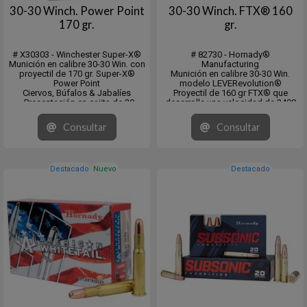
30-30 Winch. Power Point
30-30 Winch. FTX® 160
170 gr.
gr.
# X30303 - Winchester Super-X®
# 82730 - Hornady®
Munición en calibre 30-30 Win. con
Manufacturing
proyectil de 170 gr. Super-X®
Munición en calibre 30-30 Win.
Power Point
modelo LEVERevolution®
Ciervos, Búfalos & Jabalíes
Proyectil de 160 gr FTX® que
- Presentación en cajita de 20
desarrolla una velocidad de 2400
Unidades. Master de 200.
fps. y una energia de 2046 fps/lb.
Medium Game 50-300 lbs / Large
Consultar
Consultar
Game 300-1500 lbs
En cajita de 20 unidades y pack de
10 x 20 unidades
CB: ....
Destacado
Nuevo
Destacado