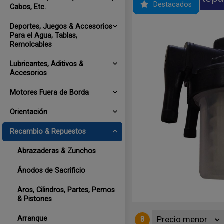
Destacados
Cabos, Etc.
Deportes, Juegos & Accesorios
Para el Agua, Tablas,
Remolcables
Lubricantes, Aditivos &
Accesorios
Motores Fuera de Borda
Orientación
Recambio & Repuestos
 Combustible para mangueras 5/16"
Abrazaderas & Zunchos
Ánodos de Sacrificio
Aros, Cilindros, Partes, Pernos
& Pistones
Arranque
8