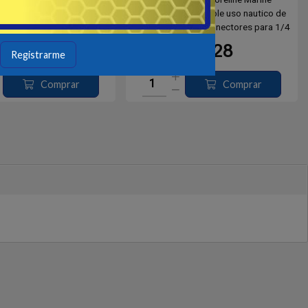
O Colador de Filtro de
Filtro de combustible uso nautico de
e - Elemento del filtro de
competencia con conectores para 1/4
bustible para F60
"-5/16" -3/8 "
20
28
USD
USD
Registrarme
Comprar
Comprar