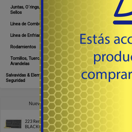
6
USD
Juntas, O´rings, Retenes &
Sellos
Co
Línea de Combustible
Línea de Enfriamiento
Rodamientos
Tornillos, Tuercas &
Arandelas
Salvavidas & Elementos de
Seguridad
Nuevos
ACEITE
223 Rem. FMJ
BLACK® 62 gr
# 01070519 - H