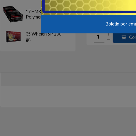
RECAMBIO Colador de Filtr
17 HMR NTX
Conjunto de filtro de ace
Polymer Tip 15.5gr.
14
USD
Boletín por ema
35 Whelen SP 200
Co
gr.