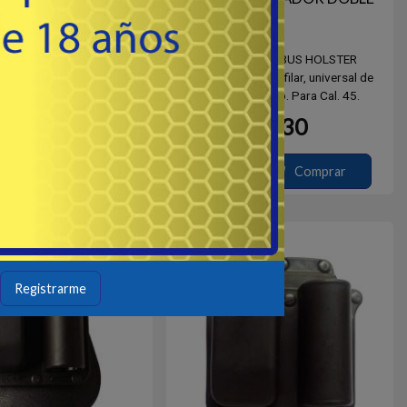
00RT - FOBUS FOBUS
# 6945RT - FOBUS HOLSTER
dores monofilar de paleta,
Porta cargador bifilar, universal de
ativo. Para Cal. 45.
paleta, giratorio. Para Cal. 45.
30
30
USD
USD
Comprar
Comprar
Outlet
Destacado
Outlet
Registrarme