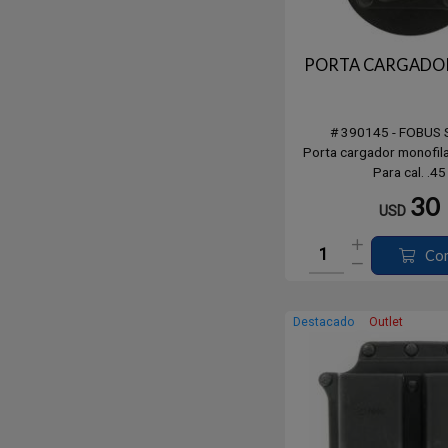
PORTA CARGADOR
# 390145 - FOBUS 
Porta cargador monofila
Para cal. .45
30
USD
Co
Destacado
Outlet