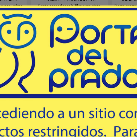
pa con velcro
Porta cargadores bifilar para cinto
Porta cargad
común hasta 1¾". Para Cal. 45.
roa
30
USD
mprar
Comprar
Destacado
Outlet
Destacado
 SIMPLE
PORTA CARGADOR DOBLE
PORTA