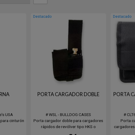
Destacado
Destacado
ERNA
PORTA CARGADOR DOBLE
PORTA C
e's USA
# WSL - BULLDOG CASES
# CLT
 para cinturón
Porta cargador doble para cargadores
Porta c
rápidos de revólver tipo HKS o
cargadores 
similares, con presilla para cinto
sist