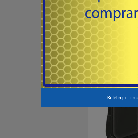
# 4500 - FOBUS H
Porta cargadore monofila
Para Cal. 45.
30
USD
Co
Destacado
Outlet
Boletín por ema