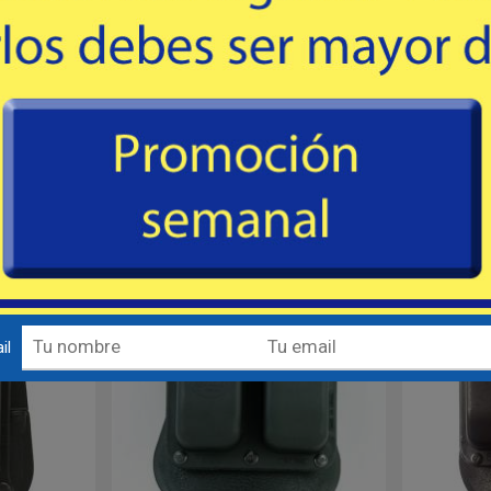
OLSTER
# 6945 - FOBUS HOLSTER
# 45
r de paleta.
Porta cargador bifilar, universal, de
Porta carga
paleta. Para Cal. 45.
rot
30
USD
mprar
Comprar
Destacado
Outlet
Destacado
il