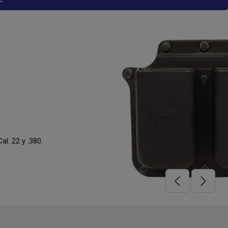
OBLE
 cargador bifilar, universal para cinto común giratorio. Para