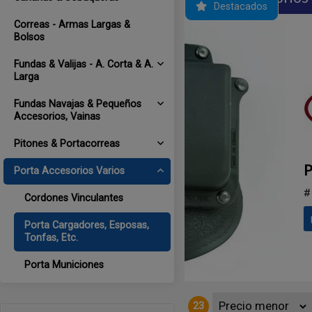
Destacados
Correas - Armas Largas &
Bolsos
Fundas & Valijas - A. Corta & A.
Larga
Fundas Navajas & Pequeños
Accesorios, Vainas
Pitones & Portacorreas
Porta Accesorios Varios
 Para Cal. 22 y .380.
Cordones Vinculantes
Porta Cargadores, Esposas,
Tonfas, Etc.
Porta Municiones
23