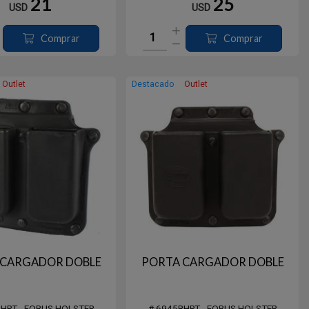
21
25
USD
USD
Comprar
Comprar
Outlet
Destacado
Outlet
 CARGADOR DOBLE
PORTA CARGADOR DOBLE
BHRT - FOBUS HOLSTER
# 6945BHRT - FOBUS HOLSTER