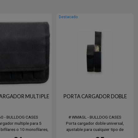
Destacado
ARGADOR MULTIPLE
PORTA CARGADOR DOBLE
60 - BULLDOG CASES
# WMAGL - BULLDOG CASES
argador multiple para 5
Porta cargador doble universal,
bifilares o 10 monofilares,
ajustable para cualquier tipo de
ema molle para cinto
cargador, tapa con velcro