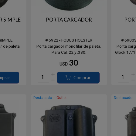
 SIMPLE
PORTA CARGADOR
POR
SIMPLE
# 6922 - FOBUS HOLSTER
# 6900
r de paleta.
Porta cargador monofilar de paleta.
Porta carg
Para Cal. 22 y .380.
Glock 17/19
30
USD
mprar
Comprar
Destacado
Outlet
Destacado