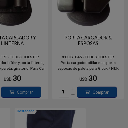
TA CARGADOR Y
PORTA CARGADOR &
LINTERNA
ESPOSAS
SFRT - FOBUS HOLSTER
# CUG1045 - FOBUS HOLSTER
or bifilar y porta linterna,
Porta cargador bifilar mas porta
 paleta, giratorio. Para Cal.
esposas de paleta para Glock / H&K
9mm.
40/45.
30
30
USD
USD
Comprar
Comprar
Destacado