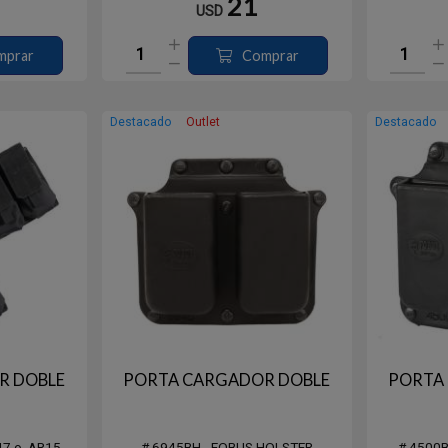
21
USD
mprar
Comprar
Destacado
Outlet
Destacado
R DOBLE
PORTA CARGADOR DOBLE
PORTA
47 o AR15
# 6945BH - FOBUS HOLSTER
# 4500