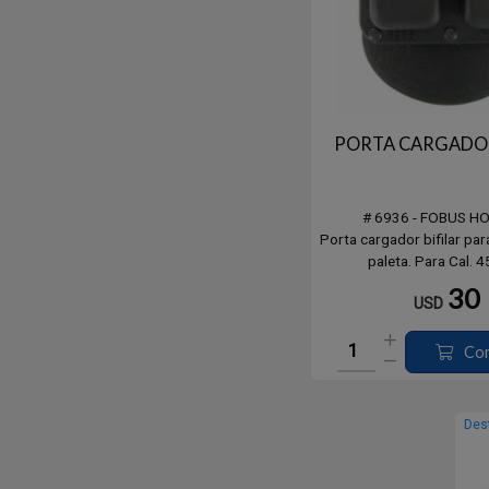
PORTA CARGADO
# 6936 - FOBUS H
Porta cargador bifilar pa
paleta. Para Cal. 4
30
USD
Co
Des