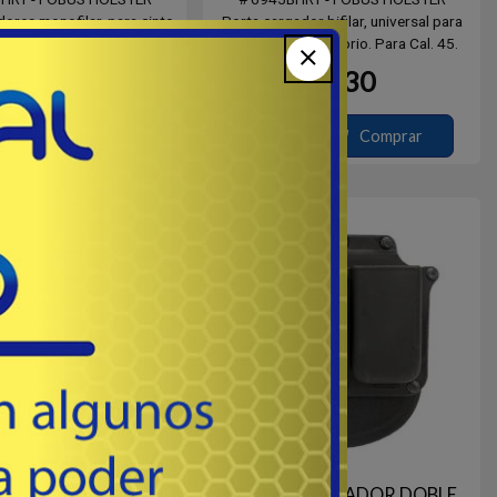
ores monofilar, para cinto,
Porta cargador bifilar, universal para
tivo. Para Cal. 45.
cinto común giratorio. Para Cal. 45.
30
30
USD
USD
Comprar
Comprar
Outlet
Destacado
Outlet
 CARGADOR DOBLE
PORTA CARGADOR DOBLE