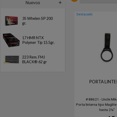
Nuevos
Destacado
35 Whelen SP 200
gr.
17 HMR NTX
Polymer Tip 15.5gr.
223 Rem. FMJ
BLACK® 62 gr
PORTA LINT
# 88621 - Uncle Mik
Porta linterna tipo Maglite
hasta 2¼"