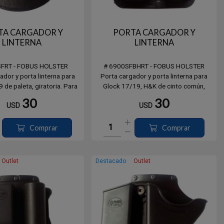
TA CARGADOR Y
PORTA CARGADOR Y
LINTERNA
LINTERNA
SFRT - FOBUS HOLSTER
# 6900SFBHRT - FOBUS HOLSTER
ador y porta linterna para
Porta cargador y porta linterna para
 de paleta, giratoria. Para
Glock 17/19, H&K de cinto común,
Cal. 9mm.
giratorio. Para Cal. 9mm.
30
30
USD
USD
Comprar
Comprar
Outlet
Destacado
Outlet