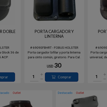
R DOBLE
PORTA CARGADOR Y
POR
LINTERNA
OLSTER
# 6909SFBHRT - FOBUS HOLSTER
# 6909
ra Glock 36 de
Porta cargador bifilar y porta linterna
Porta cargad
5 ACP.
para cinto común, giratorio. Para Cal.
universal, de
9mm.
30
USD
mprar
Comprar
tacado
Outlet
Destacado
Outlet