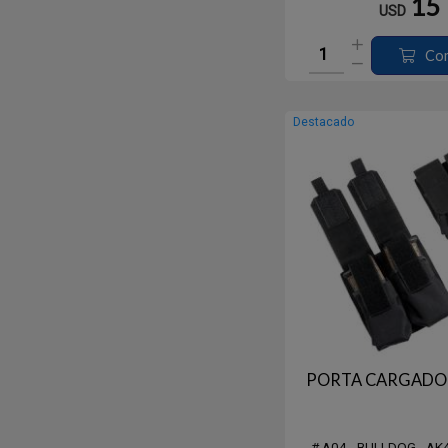
15
USD
Co
Destacado
PORTA CARGADO
# A04 - BULLDOG - AK