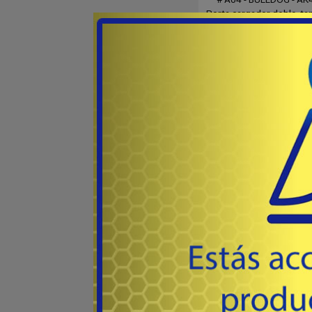
Porta cargador doble, ta
28
USD
Co
Destacado
Outlet
PORTA CARGADOR