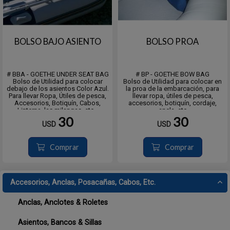
BOLSO BAJO ASIENTO
BOLSO PROA
# BBA - GOETHE UNDER SEAT BAG
# BP - GOETHE BOW BAG
Bolso de Utilidad para colocar
Bolso de Utilidad para colocar en
debajo de los asientos Color Azul.
la proa de la embarcación, para
Para llevar Ropa, Útiles de pesca,
llevar ropa, útiles de pesca,
Accesorios, Botiquín, Cabos,
accesorios, botiquín, cordaje,
Linterna, las milangas, etc -
ancla, etc
Para Embarcaciones de Hasta
30
30
USD
USD
3.30 mts.- BA1
De 3.60mts. o más - BA2
Comprar
Comprar
Accesorios, Anclas, Posacañas, Cabos, Etc.
Anclas, Anclotes & Roletes
Asientos, Bancos & Sillas