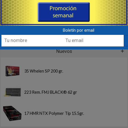
Orientación
Recambio & Repuestos
Salvavidas & Elementos de Seguridad
Boletín por email
Nuevos
35 Whelen SP 200 gr.
223 Rem. FMJ BLACK® 62 gr
17 HMR NTX Polymer Tip 15.5gr.