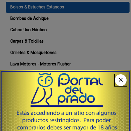
Bolsos & Estuches Estancos
Bombas de Achique
Cabos Uso Náutico
Carpas & Toldillas
Grilletes & Mosquetones
Lava Motores - Motores Flusher
Meteo, compases, estaciones
Tanques de Combustible Medidores & Tapones
Deportes, Juegos & Accesorios Para el Agua, Tablas,
Remolcables
Lubricantes, Aditivos & Accesorios
Motores Fuera de Borda