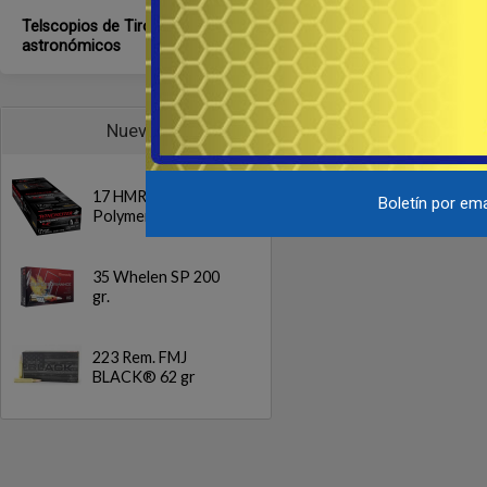
Telscopios de Tiro y
astronómicos
Nuevos
17 HMR NTX
Boletín por ema
Polymer Tip 15.5gr.
35 Whelen SP 200
gr.
223 Rem. FMJ
BLACK® 62 gr