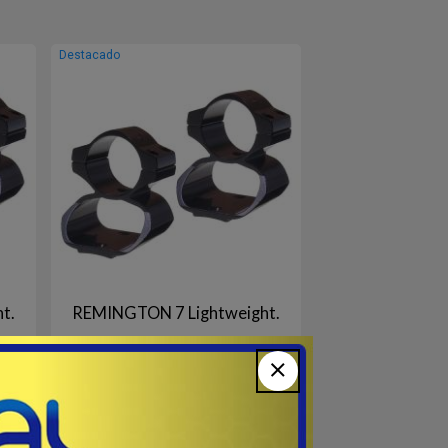
Destacado
t.
REMINGTON 7 Lightweight.
# KS7H - KWIK SITE USA
HRU
Montaje 25mm, Extra Alto con SEE
olor:
THRU para: REMINGTON 7 Lightweight.
Color: Negro Brillo.