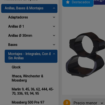
Destacados
Anillas, Bases & Montajes
Adaptadores
Anillas Ø 1
Anillas Ø 30mm
Bases
Montajes - Integrales, Con &
Sin Anillas
ara: REMINGTON 7 Lightweight.
Glock
Ithaca, Winchester &
Mossberg
Marlin 9, 45, 36, 62, 444, 45-
70, 336, 93, 94, 95
Mossberg 500 Pre 97
3