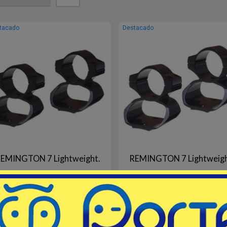
tacado
Destacado
EMINGTON 7 Lightweight.
REMINGTON 7 Lightweigh
# 707 - IRONSIGHTER
# KS7 - KWIK SITE USA
ontaje 25mm, Alto con SEE THRU
Montaje 25mm, Alto con SEE T
a: REMINGTON 7 Lightweight. Color:
para: REMINGTON 7 Lightweight. C
Negro Brillo.
Negro Brillo.