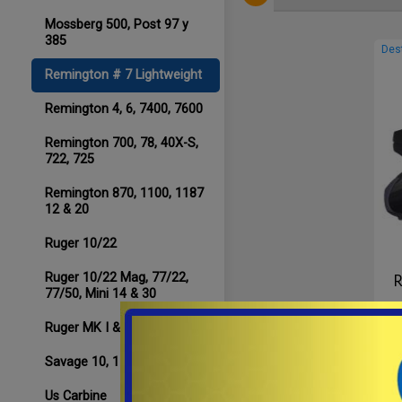
Mossberg 500, Post 97 y
385
Des
Remington # 7 Lightweight
Remington 4, 6, 7400, 7600
Remington 700, 78, 40X-S,
722, 725
Remington 870, 1100, 1187
12 & 20
Ruger 10/22
Ruger 10/22 Mag, 77/22,
R
77/50, Mini 14 & 30
Ruger MK I & MK II
M
Savage 10, 110, 111, 112.
par
Us Carbine