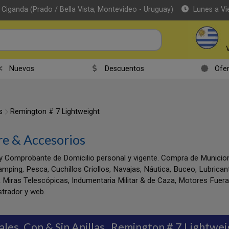
 Ciganda (Prado / Bella Vista, Montevideo - Uruguay)
Lunes a Vi
Nuevos
Descuentos
Ofer
s
Remington # 7 Lightweight
re & Accesorios
y Comprobante de Domicilio personal y vigente. Compra de Munic
amping, Pesca, Cuchillos Criollos, Navajas, Náutica, Buceo, Lubrica
 Miras Telescópicas, Indumentaria Militar & de Caza, Motores Fuer
trador y web.
les, Con & Sin Anillas
Remington # 7 Lightwei