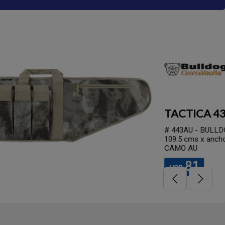
.
Assault Extreme Atacs AU, acolchado de 6 cms, largo 43" -
4 porta cargadores, cierre lateral porta acc., incluye correa,