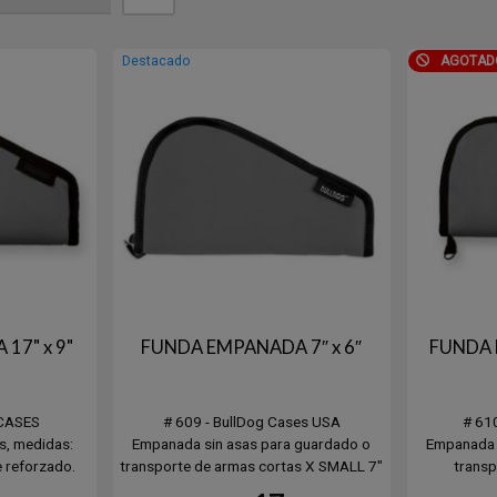
Destacado
AGOTAD
17" x 9"
FUNDA EMPANADA 7″ x 6″
FUNDA 
 CASES
# 609 - BullDog Cases USA
# 61
s, medidas:
Empanada sin asas para guardado o
Empanada 
 reforzado.
transporte de armas cortas X SMALL 7″
transp
x 6″
Small 12″ 