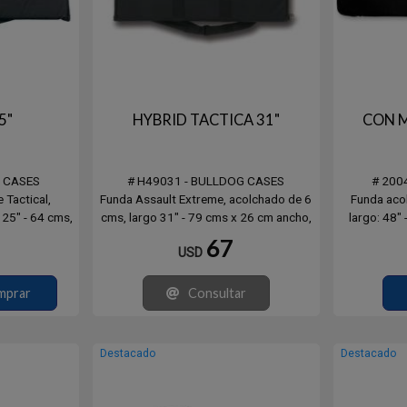
5"
HYBRID TACTICA 31"
CON M
G CASES
# H49031 - BULLDOG CASES
# 200
 Tactical,
Funda Assault Extreme, acolchado de 6
Funda aco
 25" - 64 cms,
cms, largo 31" - 79 cms x 26 cm ancho,
largo: 48"
 lateral porta
4 porta cargadores, cierre lateral porta
67
USD
, Negro
accesorios. Color negro, incluye correa.
mprar
Consultar
Destacado
Destacado