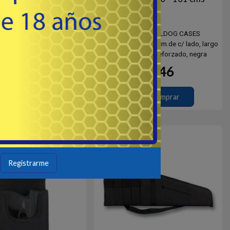
48 - BULLDOG CASES
# 10040 - BULLDOG CASES
hado 4 cm.de c/ lado. largo
Funda acolchado 4 cm.de c/ lado, largo
2 cms, reforzada, verde
40" - 101 cms, reforzado, negra
46
46
USD
USD
Comprar
Comprar
Destacado
Registrarme