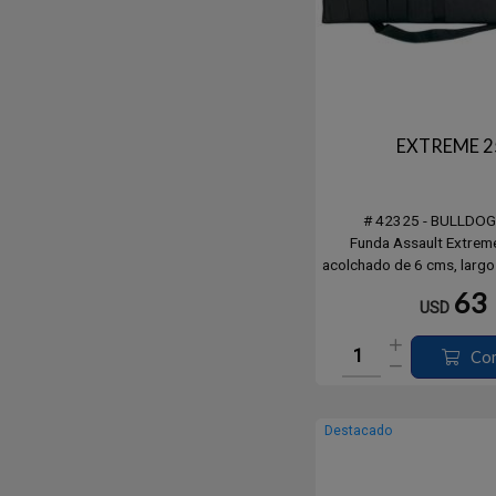
EXTREME 2
# 42325 - BULLDO
Funda Assault Extreme
acolchado de 6 cms, largo
4 porta cargadores, cierre
63
USD
acc., incluye correa
Co
Destacado