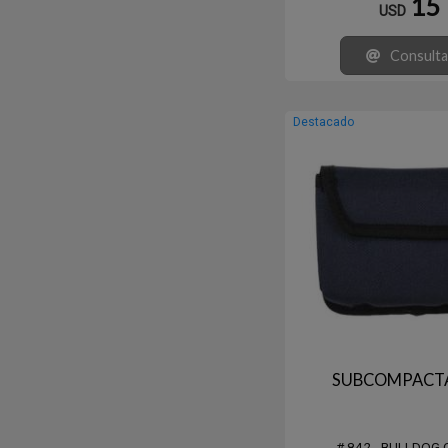
15
USD
Consulta
Destacado
SUBCOMPACTA
# 842 - BULLDOG