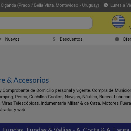
 Ciganda (Prado / Bella Vista, Montevideo - Uruguay)
Lunes a Vi
Nuevos
Descuentos
Ofer
re & Accesorios
y Comprobante de Domicilio personal y vigente. Compra de Munic
amping, Pesca, Cuchillos Criollos, Navajas, Náutica, Buceo, Lubrica
 Miras Telescópicas, Indumentaria Militar & de Caza, Motores Fuer
trador y web.
, Fundas
Fundas & Valijas - A. Corta & A. Larga