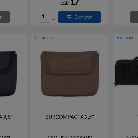
17
USD
– Acolchado suave total de 1 3⁄4″ de
espesor
– Carcasa exterior resistente al agua de
r
Comprar
nailon de alta resistencia
– Cremallera de longitud completa
Destacado
Destacado
 2,5"
SUBCOMPACTA 2,5"
 CASES
# 843 - BULLDOG CASES
# 499