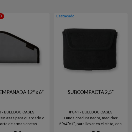
O
Destacado
EMPANADA 12″ x 6″
SUBCOMPACTA 2,5"
0 - BULLDOG CASES
# 841 - BULLDOG CASES
sin asas para guardado o
Funda cordura negra, medidas:
orte de armas cortas
5"x4"x1", para llevar en el cinto, con,
x 6″ (30.5cms x 15.3cms)
tapa y botones metálicos, simil estuche