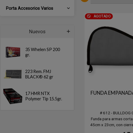
Porta Accesorios Varios
AGOTADO
Nuevos
35 Whelen SP 200
gr.
223 Rem. FMJ
BLACK® 62 gr
FUNDA EMPANADA 
17 HMR NTX
Polymer Tip 15.5gr.
# 612 - BULLDOG
Funda para armas corta
45cm x 23cm, con cierre