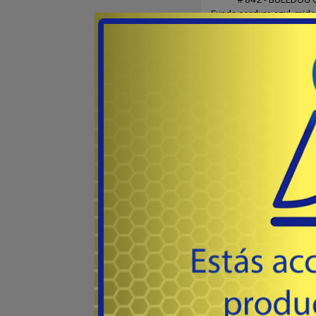
Funda cordura azul, mide: 
para llevar en el cinto,
botones metálicos simil
25
USD
celular
Co
AGOTADO
DLX MEDI