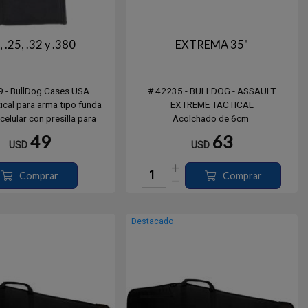
, .25, .32 y .380
EXTREMA 35"
9 - BullDog Cases USA
# 42235 - BULLDOG - ASSAULT
ical para arma tipo funda
EXTREME TACTICAL
celular con presilla para
Acolchado de 6cm
ón y clip (ambidiestro)
Largo 35" - 88,9 cms.
49
63
USD
USD
xterior negra en DENIER de
4 Porta Cargadores
alta resistencia
Cierre Lateral Porta Acc.
s magnéticos para abrir y
Incluye Correa, Negro
Comprar
Comprar
errar fácilmente
Item # 42235
ara cinturón y clip de metal
ara facilitar su...
Destacado