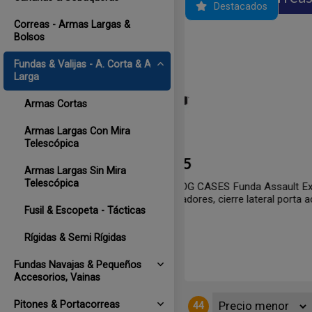
Destacados
Correas - Armas Largas &
Bolsos
Fundas & Valijas - A. Corta & A.
Larga
Armas Cortas
Armas Largas Con Mira
Telescópica
Armas Largas Sin Mira
Telescópica
colchado de 6 cms, largo 25" - 64
rea, Negro
Fusil & Escopeta - Tácticas
Rígidas & Semi Rígidas
Fundas Navajas & Pequeños
Accesorios, Vainas
Pitones & Portacorreas
44