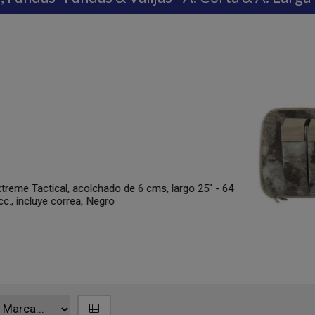
TACTICA 43 - 109 cms
# 443AU - BULLDOG CASES Funda 
109.5 cms x ancho 11.8" - 30 cms, 
CAMO AU
81
USD