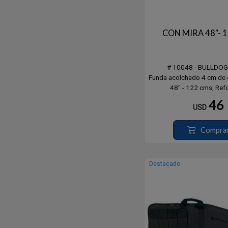
CON MIRA 48"- 
# 10048 - BULLDO
Funda acolchado 4 cm.de c
48" - 122 cms, Ref
46
USD
Compra
Destacado