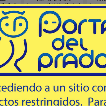
5" x 4" x 1",
Funda cordura khaki - Mide 5" x 4" x 1",
Funda acolc
 con tapa y
para llevar en el cinto, con tapa y
109 cms 
 estuche de
botones metálicos, simil estuche de
resistent
25
USD
celular
mprar
Comprar
Destacado
Destacado
UM
SHOOTING CLUB
CON M