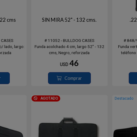
122 cms
SIN MIRA 52" - 132 cms.
.22
G CASES
# 11052 - BULLDOG CASES
# 848/
/ lado, largo:
Funda acolchado 4 cm, largo 52" - 132
Funda vert
orzada
cms, Negro, reforzada
teléfono 
cintur
46
USD
– Carcasa e
– Pestillo
r
Comprar
c
- Trabilla p
p
AGOTADO
Destacado