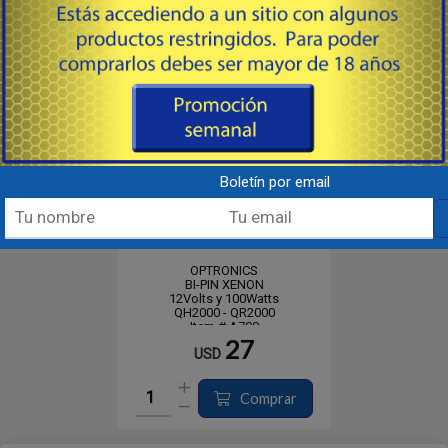
Boletín por email
BULBO DE REMPLAZO
OPTRONICS
BI-PIN XENON
12Volts y 100Watts
QH2000 - QR2000
Item # A708
27
USD
Comprar