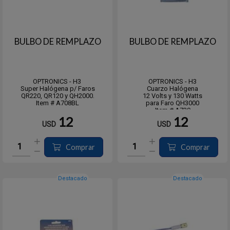
BULBO DE REMPLAZO
BULBO DE REMPLAZO
OPTRONICS - H3
OPTRONICS - H3
Super Halógena p/ Faros
Cuarzo Halógena
QR220, QR120 y QH2000.
12 Volts y 130 Watts
Item # A708BL
para Faro QH3000
Item # A739
12
12
USD
USD
Comprar
Comprar
Destacado
Destacado