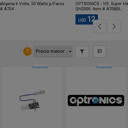
/Faros
OPTRONICS - H3 Super Halógena p/ Faros QR220, QR
QH2000. Item # A708BL
12
USD
7
Destacado
Destacado