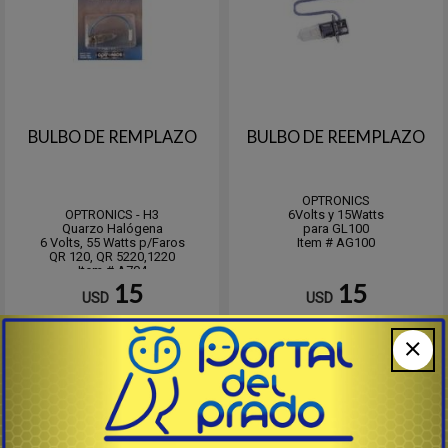
BULBO DE REMPLAZO
BULBO DE REEMPLAZO
OPTRONICS
OPTRONICS - H3
6Volts y 15Watts
Quarzo Halógena
para GL100
6 Volts, 55 Watts p/Faros
Item # AG100
QR 120, QR 5220,1220
Item # A704
15
15
USD
USD
Comprar
Comprar
Destacado