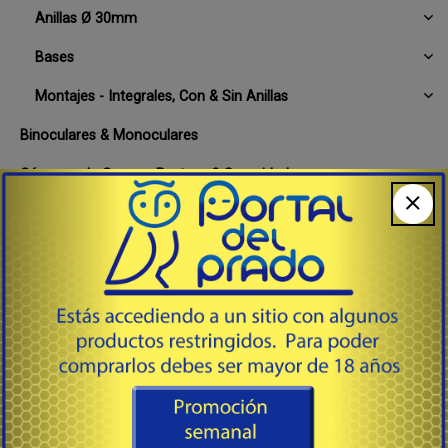
Anillas Ø 30mm
Bases
Montajes - Integrales, Con & Sin Anillas
Binoculares & Monoculares
Cámaras de Campo, Rastreo & Seguridad
Colimadores
Dispositivos Láser y Lumínicos
Miras Holo & Punto iluminado
Miras Mecánicas - Acero, Fibra Óptica, Tritium
Miras Telescópicas & de Visión Nocturna
Telscopios de Tiro y astronómicos