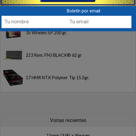
Boletín por email
Nuevos
35 Whelen SP 200 gr.
223 Rem. FMJ BLACK® 62 gr
17 HMR NTX Polymer Tip 15.5gr.
Vistas recientes
11mm (3/8) a Weaver