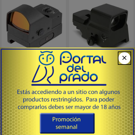
PRO FISSION 2.0
SIGHT-PRO R 8
# 7245 - Konus Italia Group
# 7376 - Konus Italia Group
Mira holográfica con punto
Mira mod. SIGHT-PRO con punto
iluminado rojo de 5 intensidades,
iluminado rojo/verde. Arma corta o
mod. SIGHT-PRO FISSION
larga.
Amplio campo de visión,
Con 8 retículos intercambiables,
Interruptor de encendido /
amplio campo de visión.
apagado.
Interruptor de encendido /
191
245
USD
USD
Dimension compacta, apta para
apagado. Dimensión compacta,
rieles Weaver y de 11mm.
apta para rieles Weaver y de
Diámetro: 17x23mm
11mm. Apagado al presionar el
Longitud: 43mm
botón por 4 seg.
Comprar
Comprar
Peso.: 50gr
- Bate...
Medida Regulabl...