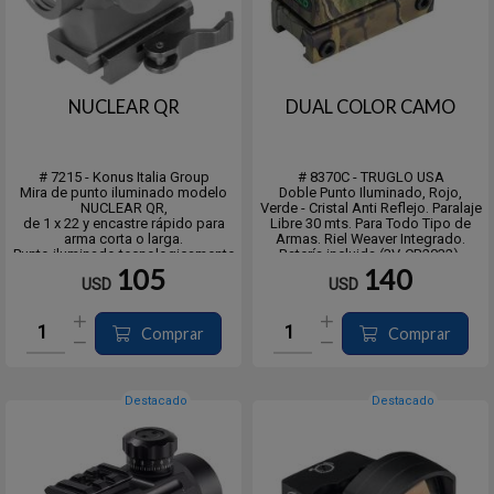
NUCLEAR QR
DUAL COLOR CAMO
# 7215 - Konus Italia Group
# 8370C - TRUGLO USA
Mira de punto iluminado modelo
Doble Punto Iluminado, Rojo,
NUCLEAR QR,
Verde - Cristal Anti Reflejo. Paralaje
de 1 x 22 y encastre rápido para
Libre 30 mts. Para Todo Tipo de
arma corta o larga.
Armas. Riel Weaver Integrado.
Punto iluminado tecnologicamente
Batería incluida (3V-CR2032).
avanzado.
-> Los productos de óptica y
105
140
USD
USD
Algunos de estos modelos son
electrónicos, ya sean binoculares,
tan compactos que también se
visores nocturnos o diurnos, miras
pueden montar en pistolas,
telescópicas, de p...
equipos de tiro con arco, ballestas
Comprar
Comprar
y rifl...
Destacado
Destacado