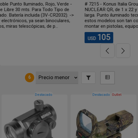
rde -
# 7215 - Konus Italia Group Mira de punto iluminado mod
o de
NUCLEAR QR, de 1 x 22 y encastre rápido para arma cor
2). ->
larga. Punto iluminado tecnologicamente avanzado. Algu
res,
estos modelos son tan compactos que también se pued
montar en pistolas, equipos de tiro con arco, ballestas y rif
105
USD
6
Destacado
Destacado
Outlet