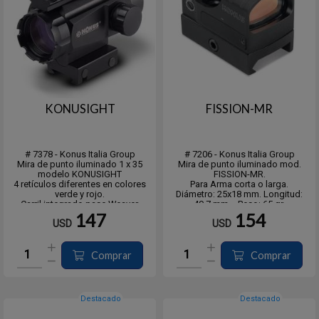
KONUSIGHT
FISSION-MR
# 7378 - Konus Italia Group
# 7206 - Konus Italia Group
Mira de punto iluminado 1 x 35
Mira de punto iluminado mod.
modelo KONUSIGHT
FISSION-MR.
4 retículos diferentes en colores
Para Arma corta o larga.
verde y rojo.
Diámetro: 25x18 mm. Longitud:
Carril integrado pase Weaver,
49,7 mm. - Peso: 65 gr.
Picatinny y de 11mm.
Tamaño en MOA:
147
154
USD
USD
Diámetro: 35mm. Longitud: 105mm
- Punto: 4 M.O.A.
Peso: 348g. Medida Regulable del
- Círculo: 40 M.O.A.
punto: 4 M.O.A.
- Cruz: 50 M.O.A.
Ideal para anexar a pistolas KOR -
Comprar
Comprar
FX9RP y FX9R
Tiro rápido en movim...
Destacado
Destacado