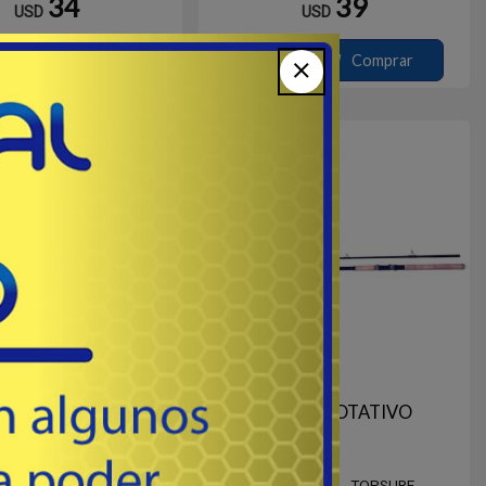
34
39
USD
USD
Comprar
Comprar
Destacado
0 2T ROTATIVO
3,00 2T ROTATIVO
MBK3002 - FEROZA
# ARMBK300 - TOPSURF