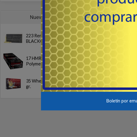
Caña de 3.00mts, en 2 T
azul con doble hilado r
Nuevos
pasahilos para frontal apt
39
USD
de 100 - 200 g
223 Rem. FMJ
Co
BLACK® 62 gr
17 HMR NTX
Polymer Tip 15.5gr.
35 Whelen SP 200
gr.
Boletín por ema