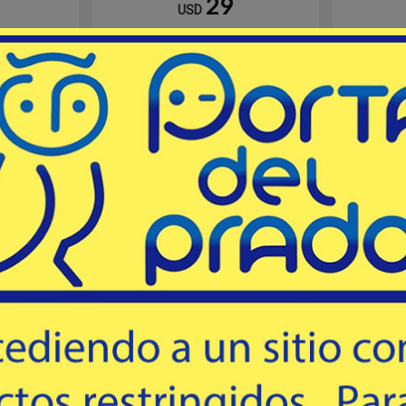
29
USD
entre 40 - 100grs.
Resistencia 10 Libras.
mprar
Consultar
Destacado
Destacado
NTAL
3,00 2T FRONTAL
3,0
O AZUL
# PET300 - PETER
# AR