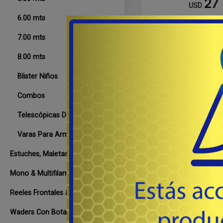
27
USD
6.00 mts
Co
7.00 mts
8.00 mts
Destacado
Blister Niños
Combos
Telescópicas De Lance
Varas Para Armar
Estuches, Maletas & Valijas
Mono & Multifilamentos
3,00 2T FRO
Reeles Frontales & Rotativos
Waders Con Botas
# AP3002 - APOL