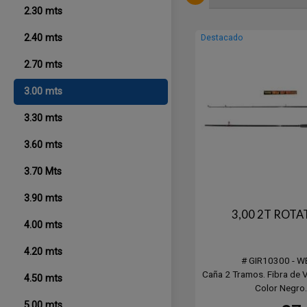
2.30 mts
2.40 mts
Destacado
2.70 mts
3.00 mts
3.30 mts
3.60 mts
3.70 Mts
3.90 mts
3,00 2T ROTA
4.00 mts
4.20 mts
# GIR10300 - W
Caña 2 Tramos. Fibra de V
4.50 mts
Color Negro.
5.00 mts