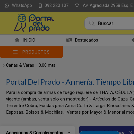
WhatsApp
Av. Agraciada 2958 Esq. E.
092 220 107
INICIO
Destacados
PRODUCTOS
Cañas & Varas
3.00 mts
Portal Del Prado - Armería, Tiempo Lib
Para la compra de armas de fuego requiere de THATA, CÉDULA 
vigente (ambas, venta solo en mostrador) - Artículos de Caza, C
Terrestre Cobra, Fundas para Arma Corta & Larga, Binoculares &
Esposas, Bolsos & Mochilas... Ventas por Mayor & Menor al mos
Cañas & Varas
3
Accesorios & Complementos