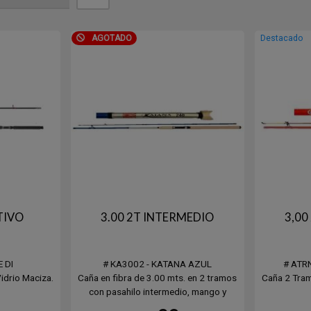
AGOTADO
Destacado
TIVO
3.00 2T INTERMEDIO
3,00
E DI
# KA3002 - KATANA AZUL
# ATR
idrio Maciza.
Caña en fibra de 3.00 mts. en 2 tramos
Caña 2 Tram
con pasahilo intermedio, mango y
manopla de corcho. Para arrojar pesos