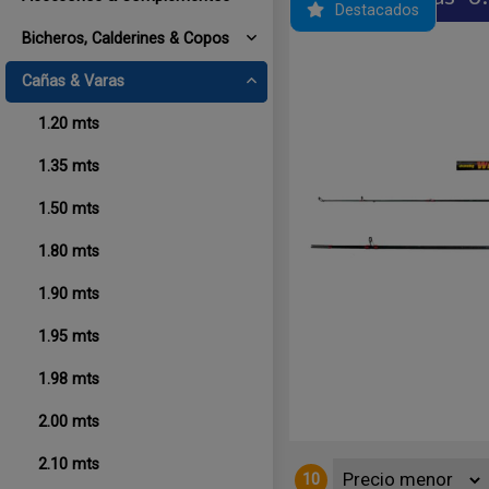
Destacados
Bicheros, Calderines & Copos
Cañas & Varas
1.20 mts
1.35 mts
1.50 mts
1.80 mts
Guías intermedias. 6 - 15 kgs. 90
1.90 mts
1.95 mts
1.98 mts
2.00 mts
2.10 mts
10