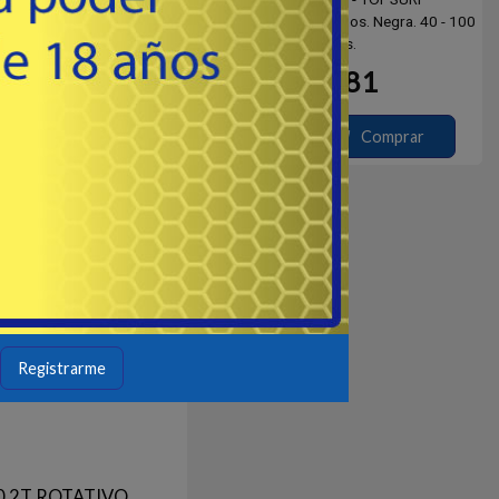
2 tramos de carbón 100%
Caña Topsurf 2 Tramos. Negra. 40 - 100
atillo para bait cast apta
Grs.
rrojar de 40 - 80 Grs.
73
81
USD
USD
Comprar
Comprar
Registrarme
0 2T ROTATIVO