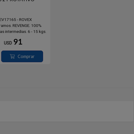
REV17165 - ROVEX
Tramos. REVENGE. 100%
as intermedias. 6 - 15 kgs.
90 - 100 Grs.
91
USD
Comprar