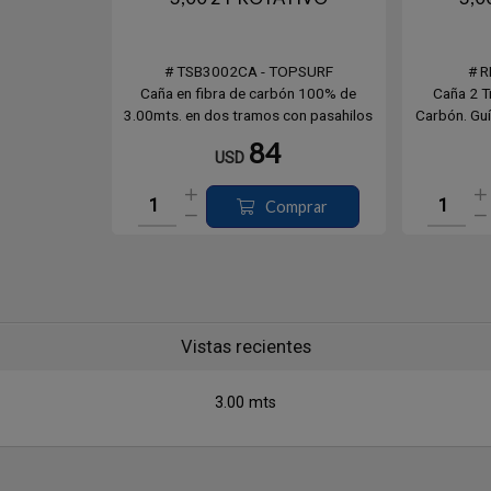
# TSB3002CA - TOPSURF
# 
Caña en fibra de carbón 100% de
Caña 2 
3.00mts. en dos tramos con pasahilos
Carbón. Guí
para rotativo, mango y manopla de
84
USD
termocontraíble. Para arrojar pesos
entre 100 - 200grs.
Comprar
Vistas recientes
3.00 mts