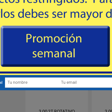
ramos, color
Caña 2 Tramos. Maciza en fibra de
Caña en 
eforzado en
vidrio, con pasahilos intermedios. Color
Negra con g
a para arrojar
violeta.
para a
41
USD
rs.
mprar
Comprar
Destacado
Destacado
il
3,00 2T ROTATIVO
3,0