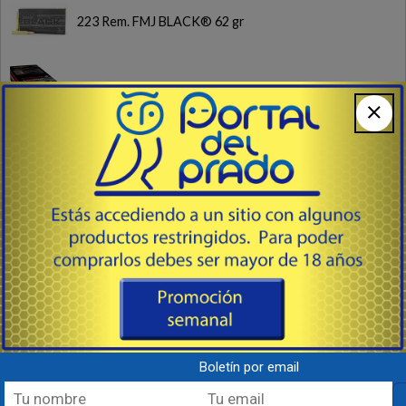
223 Rem. FMJ BLACK® 62 gr
17 HMR NTX Polymer Tip 15.5gr.
Vistas recientes
Manoplas
Boletín por email