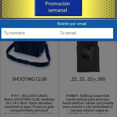
Consultar
Consultar
Destacado
Destacado
Boletín por email
SHOOTING CLUB
.22, .25, .32 y .380
# 911 - BULLDOG CASES
# 848/9 - BullDog Cases USA
Bolso SHOOTING CLUB, medidas
Funda vertical para arma tipo
33 x 18 x 18cm. Nylon duradero,
funda teléfono celular con presilla
resistente al agua. Posee un gran
para cinturón y clip (ambidiestro)
compartimiento principal.
– Carcasa exterior negra en
Separadores extraíbles y bolsillos
DENIER de alta resistencia