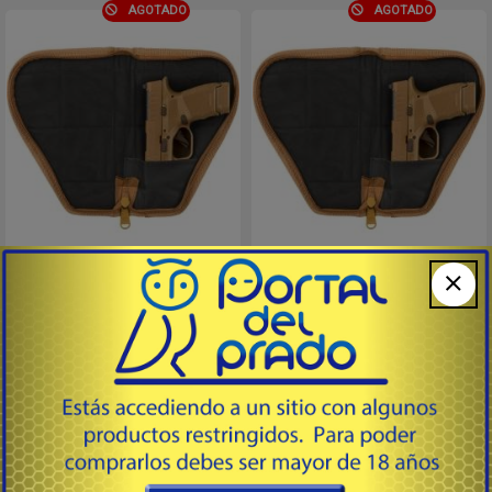
AGOTADO
AGOTADO
DLX SMALL
DLX MEDIUM
# T619B - BullDog Cases USA
# T620T - BullDog Cases USA
Estuche de pistola de lujo con
Estuche de pistola de lujo con
bolsillo y funda SMALL (9″x6″)
bolsillo y funda MEDIUM (12″x6″)
– Acolchado suave, grueso y
– Acolchado suave, grueso y
resistente a los impactos
resistente a los impactos
– Carcasa exterior resistente al
– Carcasa exterior resistente al
agua de nailon de alta resistencia
agua de nailon de alta resistencia
39
39
USD
USD
- Cremallera de longitud completa
- Cremallera de longitud completa
que permite que el estuche se abra
que permite que el estuche se abra
por...
p...