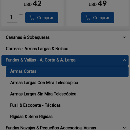
exteriores para almacenamiento
– Pestillos magnéticos para abrir y
42
49
USD
USD
adicional. Azul marino, bolsillos
cerrar fácilmente
varios de utilidad y cierres de
- Trabilla para cinturón y clip de
seguridad. Correa ajusta...
metal para facilitar su...
Comprar
Comprar
Cananas & Sobaqueras
Correas - Armas Largas & Bolsos
Fundas & Valijas - A. Corta & A. Larga
Armas Cortas
Armas Largas Con Mira Telescópica
Armas Largas Sin Mira Telescópica
Fusil & Escopeta - Tácticas
Rígidas & Semi Rígidas
Fundas Navajas & Pequeños Accesorios, Vainas