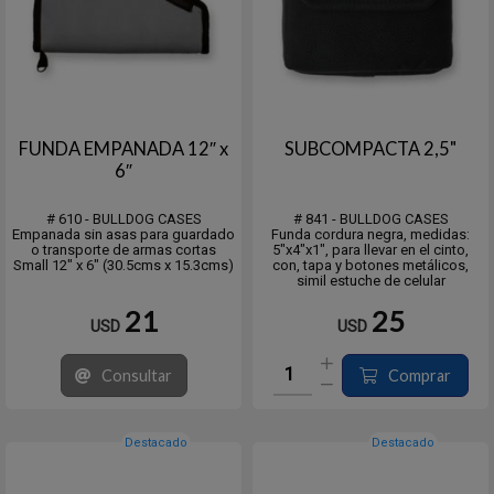
FUNDA EMPANADA 12″ x
SUBCOMPACTA 2,5"
6″
# 610 - BULLDOG CASES
# 841 - BULLDOG CASES
Empanada sin asas para guardado
Funda cordura negra, medidas:
o transporte de armas cortas
5"x4"x1", para llevar en el cinto,
Small 12″ x 6″ (30.5cms x 15.3cms)
con, tapa y botones metálicos,
simil estuche de celular
21
25
USD
USD
Consultar
Comprar
Destacado
Destacado