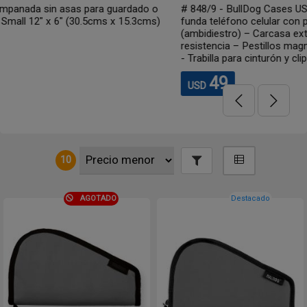
do o
# 848/9 - BullDog Cases USA Funda vertical para arma tip
3cms)
funda teléfono celular con presilla para cinturón y clip
(ambidiestro) – Carcasa exterior negra en DENIER de alta
resistencia – Pestillos magnéticos para abrir y cerrar fáci
- Trabilla para cinturón y clip de metal para facilitar su...
49
USD
10
AGOTADO
Destacado