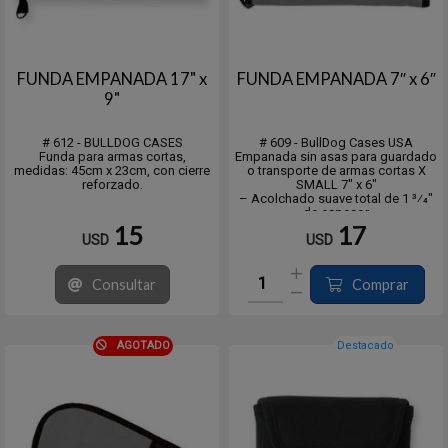
FUNDA EMPANADA 17" x
FUNDA EMPANADA 7″ x 6″
9"
# 612 - BULLDOG CASES
# 609 - BullDog Cases USA
Funda para armas cortas,
Empanada sin asas para guardado
medidas: 45cm x 23cm, con cierre
o transporte de armas cortas X
reforzado.
SMALL 7″ x 6″
– Acolchado suave total de 1 3⁄4″
de espesor
– Carcasa exterior resistente al
15
17
USD
USD
agua de nailon de alta resistencia
– Cremallera de longitud completa
Consultar
Comprar
AGOTADO
Destacado