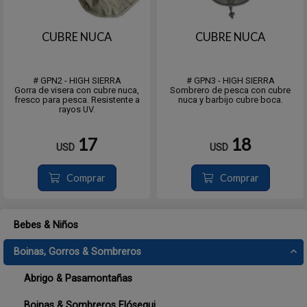
CUBRE NUCA
CUBRE NUCA
# GPN2 - HIGH SIERRA
# GPN3 - HIGH SIERRA
Gorra de visera con cubre nuca,
Sombrero de pesca con cubre
fresco para pesca. Resistente a
nuca y barbijo cubre boca.
rayos UV.
17
18
USD
USD
Comprar
Comprar
Bebes & Niños
Boinas, Gorros & Sombreros
Abrigo & Pasamontañas
Boinas & Sombreros Elósegui