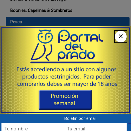
Boonies, Capelinas & Sombreros
Pesca
Visera
Buzos - Abrigo, Casual, Tácticos
Calcetines, Ligas, Medias, Plantillas
Calzado
Camisas
Camisetas, Camisillas, Musculosas
Camperas de Abrigo, Deportivas & Tácticas
Chalecos & Correajes
Boletín por email
Cintos Varios Tipos