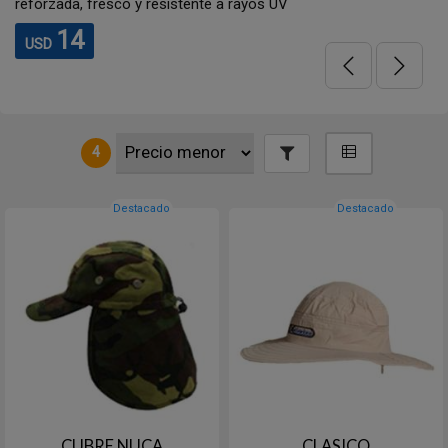
reforzada, fresco y resistente a rayos UV
14
USD
4
Destacado
Destacado
CUBRE NUCA
CLASICO