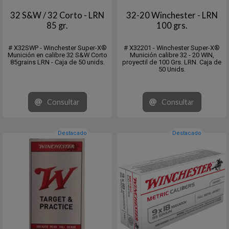
32 S&W / 32 Corto - LRN
32-20 Winchester - LRN
85 gr.
100 grs.
# X32SWP - Winchester Super-X®
# X32201 - Winchester Super-X®
Munición en calibre 32 S&W Corto
Munición calibre 32 - 20 WIN,
85grains LRN - Caja de 50 unids.
proyectil de 100 Grs. LRN. Caja de
50 Unids.
Consultar
Consultar
Destacado
Destacado