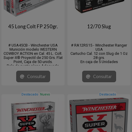
45 Long Colt FP 250gr.
12/70 Slug
# USA45CB - Winchester USA
# RA12RS15 - Winchester Ranger
Munición modelo WESTERN
USA
COWBOY ACTION en Cal. 45 L. Colt.
Cartucho Cal. 12 con Slug de 1 Oz
Super-X® Proyectil de 250 Grs. Flat
28 grs.
Point, Caja de 50 unids.
En caja de 5 Unidades
Bala de punta plana Adecuado
para su uso en revólveres y rifles
con cargadores tubulares
Consultar
Consultar
Destacado
Nuevo
Destacado