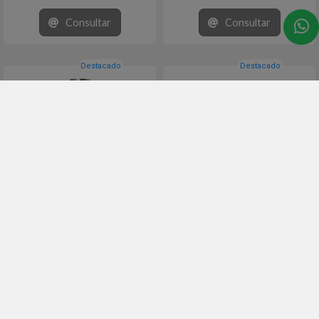
Consultar
Consultar
Destacado
Destacado
222 Remington
250 Savage
# WSC222RU - WINCHESTER USA
# WSC250SU - WINCHESTER USA
Vaina sin fulminante en calibre 222
Vaina sin fulminante en calibre 250
Rem. Presentación envase con 100
SAVAGE. Presentación envase con
Unidades.
100 Unidades.