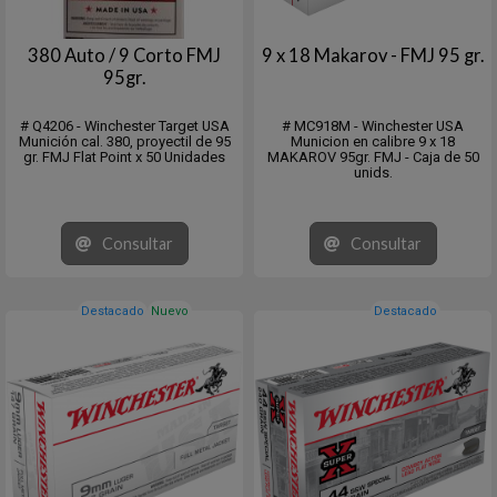
380 Auto / 9 Corto FMJ
9 x 18 Makarov - FMJ 95 gr.
95gr.
# Q4206 - Winchester Target USA
# MC918M - Winchester USA
Munición cal. 380, proyectil de 95
Municion en calibre 9 x 18
gr. FMJ Flat Point x 50 Unidades
MAKAROV 95gr. FMJ - Caja de 50
unids.
Consultar
Consultar
Destacado
Nuevo
Destacado