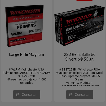
Large Rifle Magnum
223 Rem. Ballistic
Silvertip® 55 gr.
# WLRM - Winchester USA
# SBST223B - Winchester USA
Fulminante LARGE RIFLE MAGNUM
Munición en calibre 223 Rem. Mod.
# 8½M - 120
Best Supreme proyectil de 55
- Presentacion caja con 1.000
Grains.
Unidades
Varmint & Predator -
Presentación en cajita de 20
Unidades. Master de 200.
Consultar
Consultar