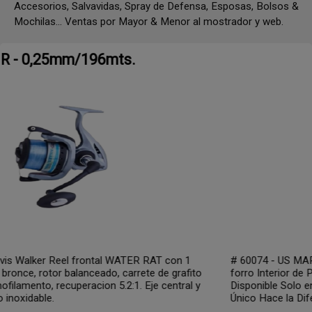
Accesorios, Salvavidas, Spray de Defensa, Esposas, Bolsos &
Mochilas... Ventas por Mayor & Menor al mostrador y web.
WARM UP USMC
# 60074 - US MARINES CORP Campera de Entrenamiento con
forro Interior de Poliéster - Abrigada, Elegante, Cortaviento -
Disponible Solo en Talle Medium Color Negro y Rojo - Modelo
Único Hace la Diferencia Ver tabla de talles en la 2° imagen.