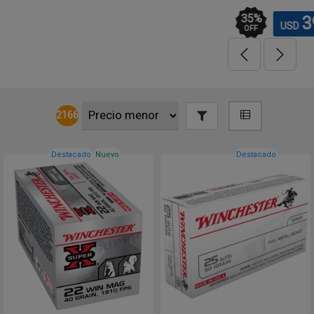
35
%
39
60
USD
USD
OFF
2166
Destacado
Nuevo
Destacado