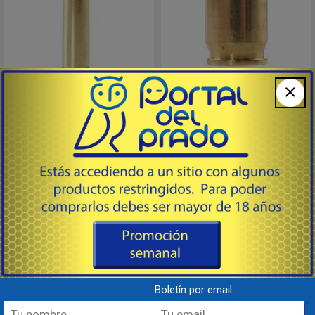
22 Hornet
9mm - 9x19
# WSC22HU - WINCHESTER USA
# WSC9U - WINCHESTER USA
Vaina sin fulminante en calibre 22
Vaina sin fulminante en calibre
Hornet. Presentacion envase con
9mm. Presentación envase con
100 Unidades.
100 Unidades.
Consultar
Consultar
Destacado
Destacado
Boletín por email