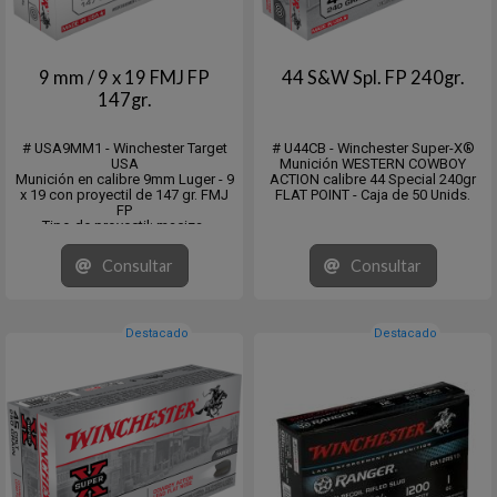
9 mm / 9 x 19 FMJ FP
44 S&W Spl. FP 240gr.
147gr.
# USA9MM1 - Winchester Target
# U44CB - Winchester Super-X®
USA
Munición WESTERN COWBOY
Munición en calibre 9mm Luger - 9
ACTION calibre 44 Special 240gr
x 19 con proyectil de 147 gr. FMJ
FLAT POINT - Caja de 50 Unids.
FP
Tipo de proyectil: maciza,
encamisada, punta chata
Caja de 50 Unidades - Master de
Consultar
Consultar
500 unidades.
Destacado
Destacado