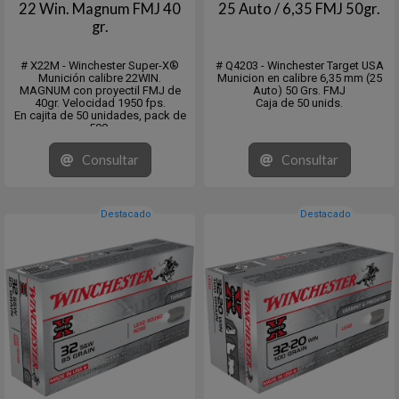
22 Win. Magnum FMJ 40
25 Auto / 6,35 FMJ 50gr.
gr.
# X22M - Winchester Super-X®
# Q4203 - Winchester Target USA
Munición calibre 22WIN.
Municion en calibre 6,35 mm (25
MAGNUM con proyectil FMJ de
Auto) 50 Grs. FMJ
40gr. Velocidad 1950 fps.
Caja de 50 unids.
En cajita de 50 unidades, pack de
500.
Venta mínima 10x50 o múltiplos.
Consultar
Consultar
Destacado
Destacado