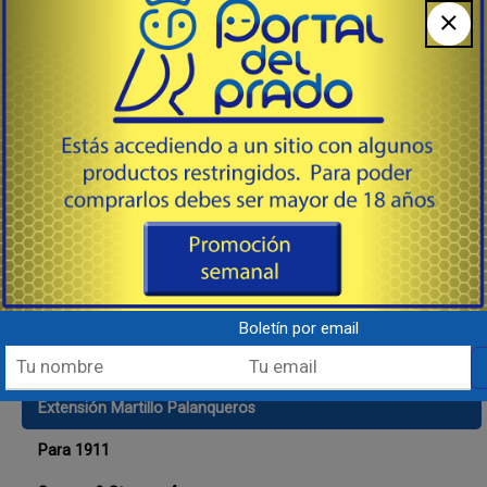
Arcos, ballestas, Cerbatanas & Accesorios
Armas de Fuego
Avancarga & Accesorios
Cajas - munición & otros
Cargadores & Magazines
Limpieza & Mantenimiento general
Munición
Recarga
Boletín por email
Repuestos, Disparadores, Etc.
Extensión Martillo Palanqueros
Para 1911