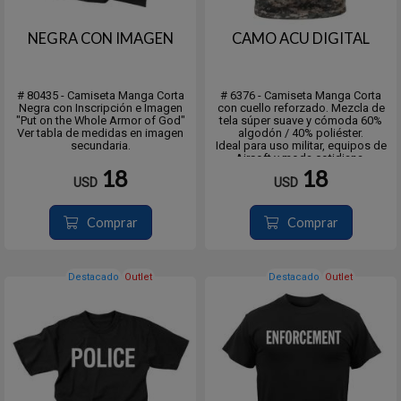
NEGRA CON IMAGEN
CAMO ACU DIGITAL
# 80435 - Camiseta Manga Corta
# 6376 - Camiseta Manga Corta
Negra con Inscripción e Imagen
con cuello reforzado. Mezcla de
"Put on the Whole Armor of God"
tela súper suave y cómoda 60%
Ver tabla de medidas en imagen
algodón / 40% poliéster.
secundaria.
Ideal para uso militar, equipos de
Airsoft y moda cotidiana.
18
18
USD
USD
Comprar
Comprar
Destacado
Outlet
Destacado
Outlet