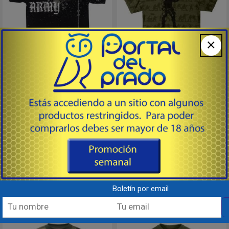
NEGRA ARMY
VERDE OD IMAGEN
# 66900 - CAMISETA Manga Corta
# 66950 - Camiseta Manga Corta
Negra con inscripción "ARMY" e
Oliva con imagen "Tirador"
Imagen.
Ver tabla de medidas en imagen
Ver tabla de medidas en imagen
secundaria.
18
18
USD
USD
Comprar
Comprar
Boletín por email
Destacado
Outlet
Destacado