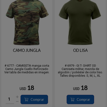
CAMO JUNGLA
OD LISA
# 6777 - CAMISETA manga corta
# 6979 - GI T- SHIRT OD
Camo Jungla Cuello Reforzado
Camiseta militar, mezcla de
Ver tabla de medidas en imagen.
algodón / poliéster de color liso.
Talles disponibles: S, M, L, XL
18
18
USD
USD
Comprar
Comprar