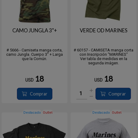
CAMO JUNGLA 3"+
VERDE OD MARINES
# 5666 - Camiseta manga corta,
# 60157 - CAMISETA manga corta
camo Jungla. Cuerpo 3" + Larga
con Inscripción "MARINES"
que la Común.
Ver tabla de medidas en la
segunda imágen.
18
18
USD
USD
Comprar
Comprar
Destacado
Outlet
Destacado
Outlet