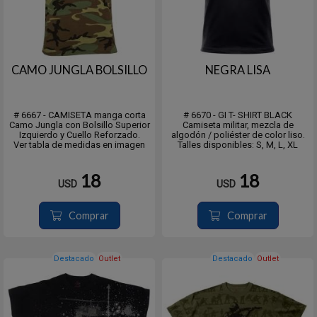
CAMO JUNGLA BOLSILLO
NEGRA LISA
# 6667 - CAMISETA manga corta
# 6670 - GI T- SHIRT BLACK
Camo Jungla con Bolsillo Superior
Camiseta militar, mezcla de
Izquierdo y Cuello Reforzado.
algodón / poliéster de color liso.
Ver tabla de medidas en imagen
Talles disponibles: S, M, L, XL
18
18
USD
USD
Comprar
Comprar
Destacado
Outlet
Destacado
Outlet