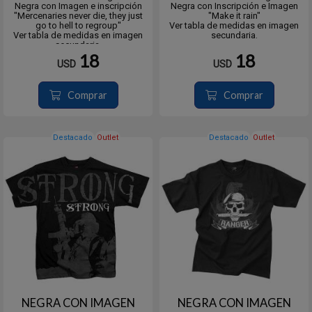
Negra con Imagen e inscripción
Negra con Inscripción e Imagen
"Mercenaries never die, they just
"Make it rain"
go to hell to regroup"
Ver tabla de medidas en imagen
Ver tabla de medidas en imagen
secundaria.
secundaria.
18
18
USD
USD
Comprar
Comprar
Destacado
Outlet
Destacado
Outlet
NEGRA CON IMAGEN
NEGRA CON IMAGEN