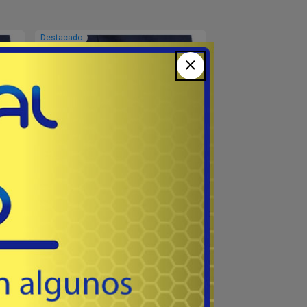
Destacado
URO
Universal Zurdo
SA
# MX001SCL - BULLDOG CASES USA
ULTI-
- Canana en polímero UNIVERSAL
con
regulable MULTI-FIT de paleta mano
as
IZQUIERDA