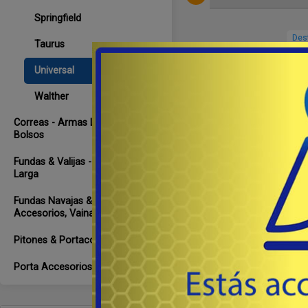
Springfield
Des
Taurus
Universal
Walther
Correas - Armas Largas &
Bolsos
Fundas & Valijas - A. Corta & A.
Larga
Fundas Navajas & Pequeños
Accesorios, Vainas
UN
Pitones & Portacorreas
Porta Accesorios Varios
Can