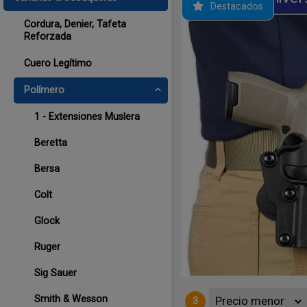
Destacados
Cordura, Denier, Tafeta
Reforzada
Cuero Legítimo
Polímero
1 - Extensiones Muslera
Beretta
Bersa
NIVERSAL regulable MULTI-FIT de
máticas micro y sub compactas. -
Colt
specialmente diseñado, - La paleta
Glock
Ruger
Sig Sauer
Smith & Wesson
3