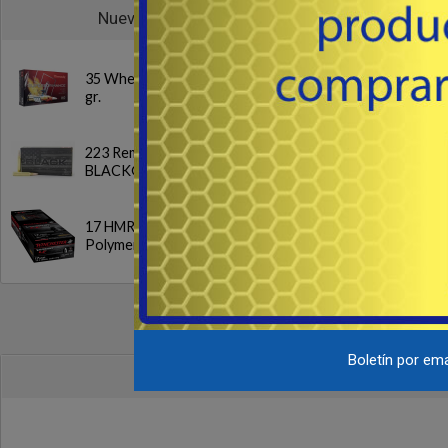
Pi
Nuevos
su
- 
de
35 Whelen SP 200
d
gr.
223 Rem. FMJ
BLACK® 62 gr
17 HMR NTX
Polymer Tip 15.5gr.
Boletín por ema