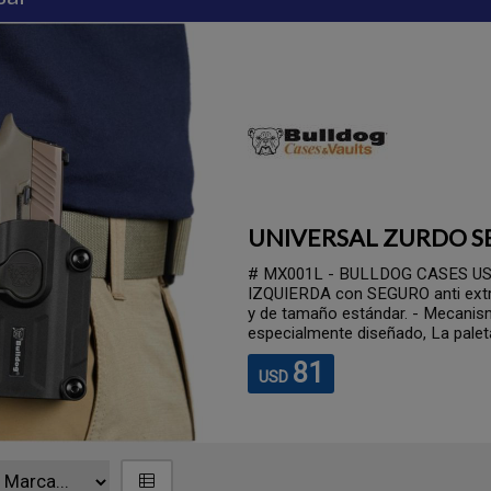
UNIVERSAL ZURDO 
# MX001L - BULLDOG CASES USA
IZQUIERDA con SEGURO anti extr
y de tamaño estándar. - Mecanism
especialmente diseñado, La paleta 
81
USD