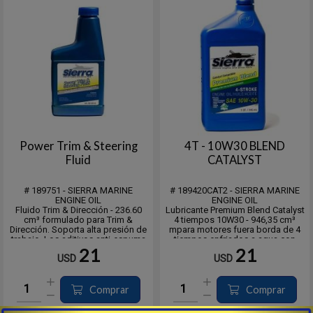
Power Trim & Steering
4T - 10W30 BLEND
Fluid
CATALYST
# 189751 - SIERRA MARINE
# 189420CAT2 - SIERRA MARINE
ENGINE OIL
ENGINE OIL
Fluido Trim & Dirección - 236.60
Lubricante Premium Blend Catalyst
cm³ formulado para Trim &
4 tiempos 10W30 - 946,35 cm³
Dirección. Soporta alta presión de
mpara motores fuera borda de 4
trabajo. Los aditivos anti-espuma
tiempos enfriados a agua con
garantizan un flujo uniforme con
Catalizador* o sin el. Diseñado
21
21
USD
USD
una contaminación reducida del
específicamente para uso tanto en
aire en sistemas hidráulicos.
motores internos como exteriores
Diseñado para uso intensivo a
con o sin sistemas catalizadores
altas pre...
de ...
Comprar
Comprar