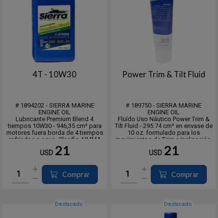
4T - 10W30
Power Trim & Tilt Fluid
# 1894202 - SIERRA MARINE
# 189750 - SIERRA MARINE
ENGINE OIL
ENGINE OIL
Lubricante Premium Blend 4
Fluído Uso Náutico Power Trim &
tiempos 10W30 - 946,35 cm³ para
Tilt Fluid - 295.74 cm³ en envase de
motores fuera borda de 4 tiempos
10 oz. formulado para los
enfriados a agua. Clasific. NMMA
movimientos de Trim e Inclinación.
FC-W API SL. Para uso en todas los
Desarrollado para soportar alta
21
21
USD
USD
motores dentro/fuera de borda sin
presión de trabajo. Los aditivos
catalizador. Mezclado solo
anti-espuma garantizan un flujo
utilizando las bases del Grupo II
uniforme con una contaminación
junto ...
red...
Comprar
Comprar
Destacado
Destacado