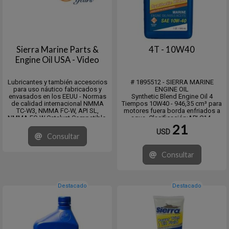
Sierra Marine Parts &
4T - 10W40
Engine Oil USA - Video
Lubricantes y también accesorios
# 1895512 - SIERRA MARINE
para uso náutico fabricados y
ENGINE OIL
envasados en los EEUU - Normas
Synthetic Blend Engine Oil 4
de calidad internacional NMMA
Tiempos 10W40 - 946,35 cm³ para
TC-W3, NMMA FC-W, API SL,
motores fuera borda enfriados a
NMMA FC-W Catalyst Compatible,
agua. Clasificación:API C14-
API GL-5, MIL-L-2105E, Mack JO-J,
Plus/SL; Volvo VDS-3; Cummins
21
USD
API MT-1, (PG-1) and proposed PG-
CES20078, 20077 & 20076. Máxima
Consultar
2,SAE J2360.
Perfomance Fabricado y envasado
en los EEUU
Consultar
Destacado
Destacado