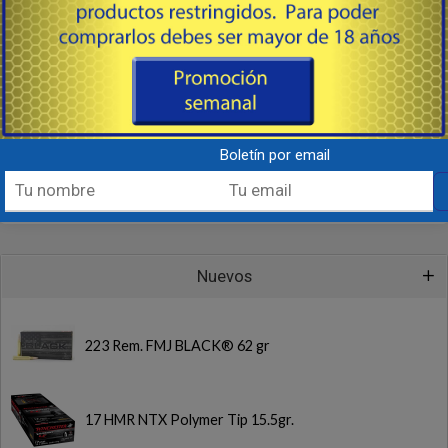
Limpieza de Vainas y Piezas
Pesos y Medidas
Proyectiles
Vainas
Boletín por email
Repuestos, Disparadores, Etc.
Seguridad Personal
Nuevos
223 Rem. FMJ BLACK® 62 gr
17 HMR NTX Polymer Tip 15.5gr.