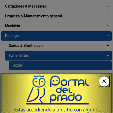
Cargadores & Magazines
Limpieza & Mantenimiento general
Munición
Recarga
Dados & Shellholders
Fulminantes
Boxer
Pólvora blanca (pólvora sin humo)
Pólvora Negra - Avancaga
Gas Checks
Herramientas, Complementos