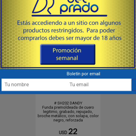
Destacado
Boletín por email
DANDY 4.5" - 5.25"
# SH202 DANDY
Funda premoldeada de cuero
legitimo, grabado, repujado,
broche metálico, con solapa, color
negro, reforzada
22
USD