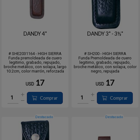
DANDY 4"
DANDY 3" - 3½"
# SHE2031164 - HIGH SIERRA
# SH200 - HIGH SIERRA
Funda premoldeada de cuero
Funda Premoldeada de cuero
legitimo, grabado, repujado,
legitimo, grabado, repujado,
broche metálico, con solapa, largo
broche metálico, con solapa, color
10.2cm, color marrón, reforzada
negro, repujada
17
17
USD
USD
Comprar
Comprar
Destacado
Destacado