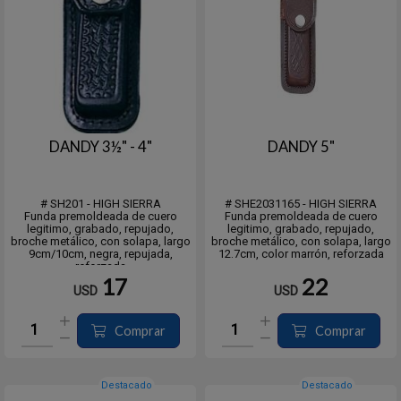
DANDY 3½" - 4"
DANDY 5"
# SH201 - HIGH SIERRA
# SHE2031165 - HIGH SIERRA
Funda premoldeada de cuero
Funda premoldeada de cuero
legitimo, grabado, repujado,
legitimo, grabado, repujado,
broche metálico, con solapa, largo
broche metálico, con solapa, largo
9cm/10cm, negra, repujada,
12.7cm, color marrón, reforzada
reforzada
17
22
USD
USD
Comprar
Comprar
Destacado
Destacado