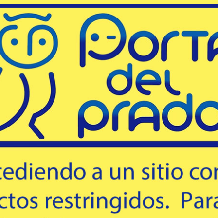
105
USD
10 Tiros. Metálico negro.
4 Tiros. M
icamente
tablecidos y
*Nuestra venta es únicamente
*Nuestr
mprar
Comprar
adores se
mayorista a comercios establecidos y
mayorista a
odificaciones,
habilitados. Los cargadores se
habilit
ica. De ser
entregan originales sin modificaciones,
entregan ori
tacado
Destacado
tal como vienen de fábr...
tal
Savage
Savage
# 55109 - SAVAGE ARMS
# 55233 - SAVAGE ARMS