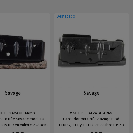
Destacado
Savage
Savage
151 - SAVAGE ARMS
# 55119 - SAVAGE ARMS
ara rifle Savage mod. 10
Cargador para rifle Savage mod.
UNTER en calibre 223Rem
110FC, 111 y 111FC en calibres: 6.5 x
y 204 Ruger
284 Norma, 7mm Rem Mag, 338 Win