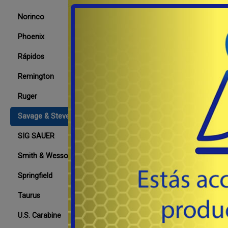
98
USD
*Nuestra venta es ún
Norinco
mayorista a comercios es
Co
habilitados. Los carg
Phoenix
entregan originales sin m
Rápidos
tal como vienen de fábr
Des
nece...
Remington
Ruger
Savage & Stevens
SIG SAUER
Smith & Wesson
Springfield
Taurus
U.S. Carabine