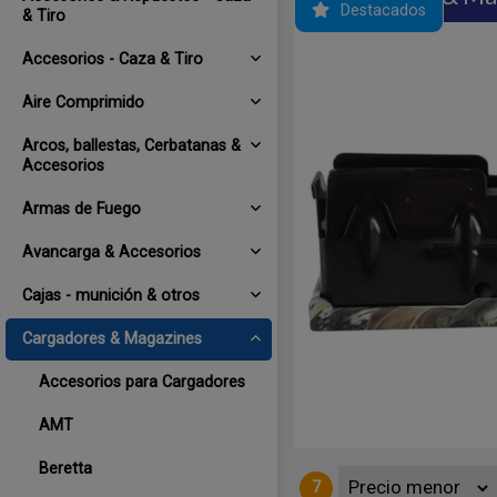
Destacados
& Tiro
Accesorios - Caza & Tiro
Aire Comprimido
Arcos, ballestas, Cerbatanas &
Accesorios
Armas de Fuego
Avancarga & Accesorios
10 PREDATOR HUNTER en calibre
Cajas - munición & otros
uestra venta es únicamente
ores se entregan originales sin
Cargadores & Magazines
Accesorios para Cargadores
AMT
Beretta
7