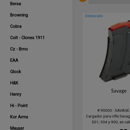
Bersa
Browning
Destacado
Cobra
Colt - Clones 1911
Cz - Brno
EAA
Glock
H&K
Savage
Henry
Hi - Point
# 90005 - SAVAG
Cargador para rifle Savag
Kor Arms
501, 504 y 900, en ca
5 Tiros. Metálico 
Mauser