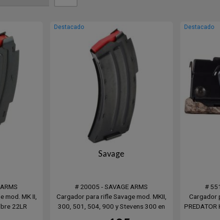
Destacado
Destacado
Savage
E ARMS
# 20005 - SAVAGE ARMS
# 55
e mod. MK II,
Cargador para rifle Savage mod. MKII,
Cargador p
libre 22LR
300, 501, 504, 900 y Stevens 300 en
PREDATOR H
negro.
calibre 22LR