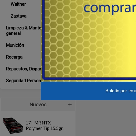
Walther
Ca
12,
Zastava
0
Limpieza & Mantenimiento
4 T
general
Munición
ma
Recarga
Repuestos, Disparadores, Etc.
Seguridad Personal
Boletín por ema
Nuevos
17 HMR NTX
Polymer Tip 15.5gr.