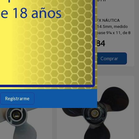
4101 - MFX NÁUTICA
# Y24106 - MFX NÁUTICA
s, buje de 20mm, medido
3 paletas, buje de 14.5mm, medido
 estría, pase 8½ x 8½, de 7
dentro de la estría, pase 9¼ x 11, de 8
 Yamaha, Hidea, Parsun
dientes. Yamaha, Hidea, Parsun (FMHS
84
84
USD
USD
2003)
Comprar
Comprar
Destacado
Registrarme