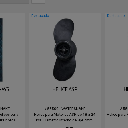
Destacado
Destacado
ce WS
HELICE ASP
H
SNAKE
# 55500 - WATERSNAKE
# 55
élices para
Helice para Motores ASP de 18 a 24
Helice para
era borda
lbs. Diámetro interno del eje 7mm.
.