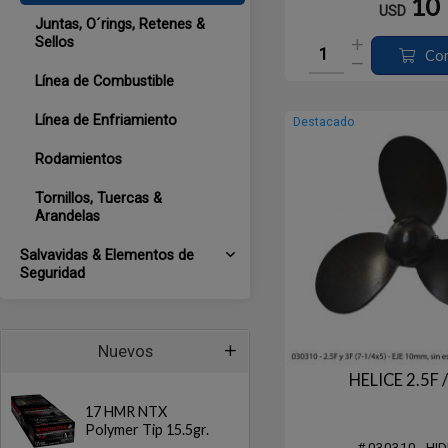
10
USD
Juntas, O´rings, Retenes &
Sellos
Co
Línea de Combustible
Línea de Enfriamiento
Destacado
Rodamientos
Tornillos, Tuercas &
Arandelas
Salvavidas & Elementos de
Seguridad
Nuevos
HELICE 2.5F /
17 HMR NTX
Polymer Tip 15.5gr.
# 030310 - HI