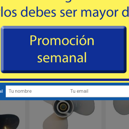
ÁUTICA
# J24103 - MFX NÁUTICA
# Y2
m, medidos
3 paletas, buje de 15.5mm, mediod
3 paleta
8½ x 8½, de 12
dentro de la estría, pase 9 x 11, de 13
dentro de la
, Mariner,
dientes. Johnson / Evinrude STD
dientes.
84
USD
un
mprar
Comprar
Destacado
Destacado
il