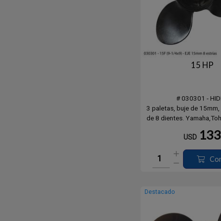
15 HP
# 030301 - HI
3 paletas, buje de 15mm,
de 8 dientes. Yamaha,Toh
& Mercury.
133
USD
Co
Destacado