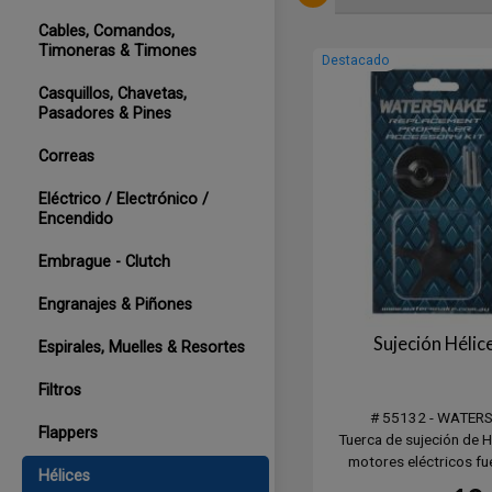
Cables, Comandos,
Timoneras & Timones
Destacado
Casquillos, Chavetas,
Pasadores & Pines
Correas
Eléctrico / Electrónico /
Encendido
Embrague - Clutch
Engranajes & Piñones
Sujeción Héli
Espirales, Muelles & Resortes
Filtros
# 55132 - WATER
Flappers
Tuerca de sujeción de H
motores eléctricos fu
Hélices
WATERSNAKE