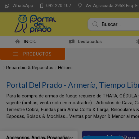
WhatsApp
Av. Agraciada 2958 Esq. E.
092 220 107
INICIO
Destacados
PRODUCTOS
Recambio & Repuestos
Hélices
Portal Del Prado - Armería, Tiempo Lib
Para la compra de armas de fuego requiere de THATA, CÉDULA 
vigente (ambas, venta solo en mostrador) - Artículos de Caza, C
Terrestre Cobra, Fundas para Arma Corta & Larga, Binoculares &
Esposas, Bolsos & Mochilas... Ventas por Mayor & Menor al mos
Recambio & Repu
Accesorios, Anclas, Posacañas,