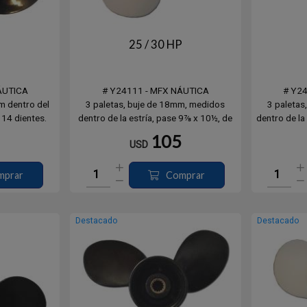
P
25 / 30 HP
ÁUTICA
# Y24111 - MFX NÁUTICA
# Y2
m dentro del
3 paletas, buje de 18mm, medidos
3 paletas
 14 dientes.
dentro de la estría, pase 9⅞ x 10½, de
dentro de la
ner Super,
10 dientes. Yamaha, Hidea, Parsun.
dientes. 
105
USD
un
(DMHS)
mprar
Comprar
Destacado
Destacado