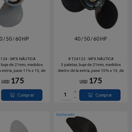
0 / 50 / 60 HP
40 / 50 / 60 HP
4124 - MFX NÁUTICA
# T24122 - MFX NÁUTICA
, buje de 21mm, medidos
3 paletas, buje de 21mm, medidos
a estria, pase 11⅛ x 13, de
dentro de la estría, pase 10⅜ x 13, de
s. Yamaha, Hidea, Parsun.
13 dientes. Tohatsu hasta 2017.
175
175
USD
USD
Comprar
Comprar
Destacado