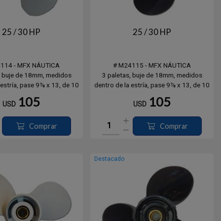
25 / 30 HP
25 / 30 HP
4114 - MFX NÁUTICA
# M24115 - MFX NÁUTICA
, buje de 18mm, medidos
3 paletas, buje de 18mm, medidos
 estría, pase 9⅞ x 13, de 10
dentro de la estría, pase 9⅞ x 13, de 10
Yamaha (BM- VMS), Hidea,
dientes. Mercury / Mariner Sea Pro.
105
105
USD
USD
Parsun
Separador incorporado para un calce
perfecto en lo modelos más nuevos.
Comprar
Comprar
Destacado