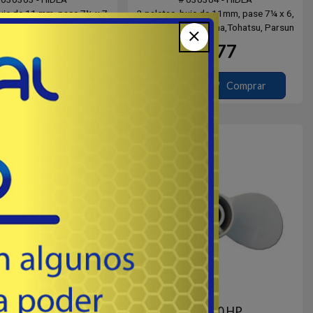
buje de 11 mm, pase 7½ x 7,
3 paletas, buje de 11mm, pase 7¼ x 6,
s. Yamaha,Tohatsu, Parsun
de 9 dientes. Yamaha,Tohatsu, Parsun
& Mercury
& Mercury.
75
77
USD
USD
Comprar
Comprar
Destacado
8 HP
15 / 20 HP