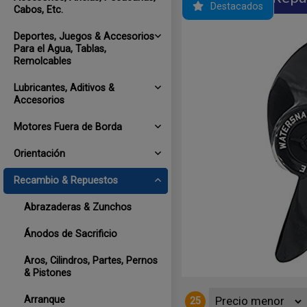
Destacados
Cabos, Etc.
Deportes, Juegos & Accesorios
Para el Agua, Tablas,
Remolcables
Lubricantes, Aditivos &
Accesorios
Motores Fuera de Borda
Orientación
Recambio & Repuestos
 dientes. Yamaha,Tohatsu, Parsun &
Abrazaderas & Zunchos
Ánodos de Sacrificio
Aros, Cilindros, Partes, Pernos
& Pistones
Arranque
25