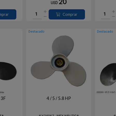
20
USD
mprar
Comprar
Destacado
Destacado
 3F
4 / 5 / 5.8 HP
DEA
# Y24067 - MFX NÁUTICA
#