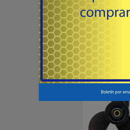
# M24106 - MFX N
3 paletas, buje de 14m
dentro de la estría, pase 
dientes. Hidea, Mercury
77
USD
Tohatsu, Pars
Co
Destacado
Boletín por ema