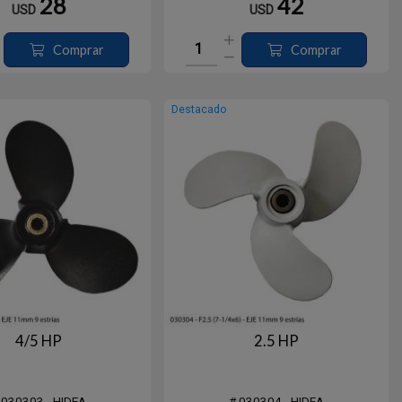
28
42
USD
USD
Comprar
Comprar
Destacado
4/5 HP
2.5 HP
 030303 - HIDEA
# 030304 - HIDEA