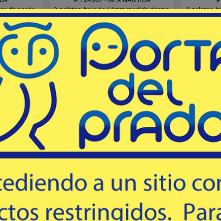
era de borda
3 paletas, buje de 11mm medida dentro
3 paletas, 
atibles con
de la estría, pase 7¼ x 6½, de 9 dientes.
de 9 diente
 & Mercury.
Yamaha, Hidea, Parsun.
56
USD
ad & fuerza.
 - 7-1/4x5
 estrías (X).
mprar
Comprar
Destacado
Destacado
 HP
15 HP