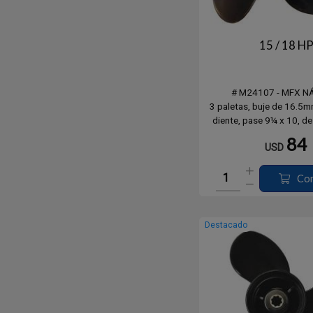
15 / 18 H
# M24107 - MFX N
3 paletas, buje de 16.5m
diente, pase 9¼ x 10, de
Hidea, Mercury / Mari
84
USD
Tohatsu, Pars
Co
Destacado