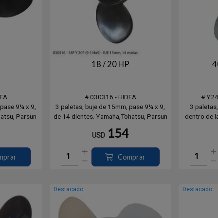
18 / 20 HP
4
DEA
# 030316 - HIDEA
# Y2
 pase 9¼ x 9,
3 paletas, buje de 15mm, pase 9¼ x 9,
3 paletas
atsu, Parsun
de 14 dientes. Yamaha,Tohatsu, Parsun
dentro de l
& Mercury.
13 diente
154
USD
mprar
Comprar
Destacado
Destacado