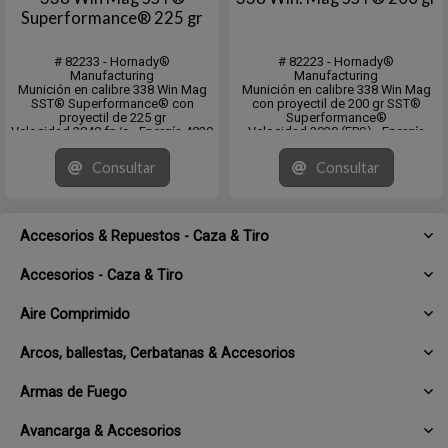
Superformance® 225 gr
# 82233 - Hornady®
# 82223 - Hornady®
Manufacturing
Manufacturing
Munición en calibre 338 Win Mag
Munición en calibre 338 Win Mag
SST® Superformance® con
con proyectil de 200 gr SST®
proyectil de 225 gr
Superformance®
Velocidad 2840 fp/s - Energía 4029
Velocidad 3030 (FPS) - Energía
fps/lb
4076 (ft/lb)
DS: .281 - CB: .515 (G1)
DS: .250
Consultar
Consultar
Large Game 300-1500 lbs
CB: .455 (G1)
Dangerous Game
Accesorios & Repuestos - Caza & Tiro
Accesorios - Caza & Tiro
Aire Comprimido
Arcos, ballestas, Cerbatanas & Accesorios
Armas de Fuego
Avancarga & Accesorios