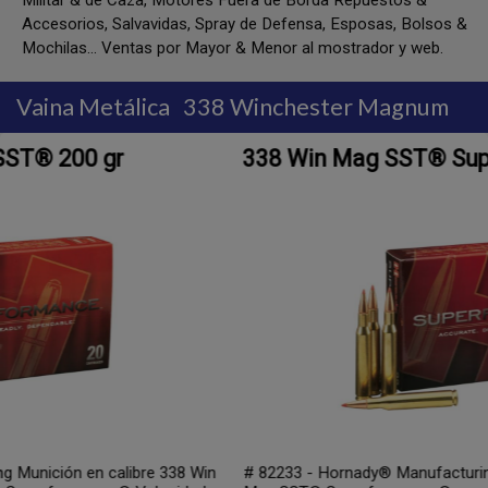
Militar & de Caza, Motores Fuera de Borda Repuestos &
Accesorios, Salvavidas, Spray de Defensa, Esposas, Bolsos &
Mochilas... Ventas por Mayor & Menor al mostrador y web.
Vaina Metálica
338 Winchester Magnum
338 Win Mag SST® Superformance® 225
 Win
# 82233 - Hornady® Manufacturing Munición en calibre 338