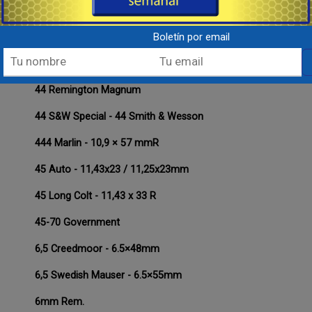
38 Super auto + p
Boletín por email
380 Auto - 9 Corto
40 S&W - 10 × 22 mm Smith & Wesson
44 Remington Magnum
44 S&W Special - 44 Smith & Wesson
444 Marlin - 10,9 × 57 mmR
45 Auto - 11,43x23 / 11,25x23mm
45 Long Colt - 11,43 x 33 R
45-70 Government
6,5 Creedmoor - 6.5×48mm
6,5 Swedish Mauser - 6.5×55mm
6mm Rem.