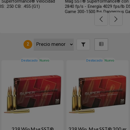
dad
Mag SST® Superformance® con proyectil de 225 gr Veloci
2840 fp/s - Energía 4029 fps/lb DS: .281 - CB: .515 (G1) Lar
Game 300-1500 lbs Dangerous Game
2
Destacado
Nuevo
Destacado
Nuevo
338 Win Mag SST®
338 Win. Mag SST® 200 gr