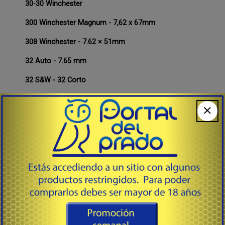
30-30 Winchester
300 Winchester Magnum - 7,62 x 67mm
308 Winchester - 7.62 × 51mm
32 Auto - 7.65 mm
32 S&W - 32 Corto
32 S&WL - 32 Largo
32-20 Winchester
338 Winchester Magnum
35 Whelen
357 S&W Magnum
357 SIG - 9 × 22 mm
375 Holland & Holland Magnum