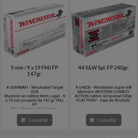
9 mm / 9 x 19 FMJ FP
44 S&W Spl. FP 240gr.
147gr.
# USA9MM1 - Winchester Target
# U44CB - Winchester Super-X®
USA
Munición WESTERN COWBOY
Munición en calibre 9mm Luger - 9
ACTION calibre 44 Special 240gr
x 19 con proyectil de 147 gr. FMJ
FLAT POINT - Caja de 50 Unids.
FP
Tipo de proyectil: maciza,
encamisada, punta chata
Caja de 50 Unidades - Master de
Consultar
Consultar
500 unidades.