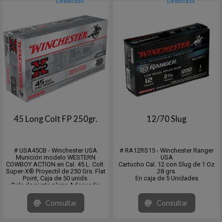
Destacado
Destacado
45 Long Colt FP 250gr.
12/70 Slug
# USA45CB - Winchester USA
# RA12RS15 - Winchester Ranger
Munición modelo WESTERN
USA
COWBOY ACTION en Cal. 45 L. Colt.
Cartucho Cal. 12 con Slug de 1 Oz
Super-X® Proyectil de 250 Grs. Flat
28 grs.
Point, Caja de 50 unids.
En caja de 5 Unidades
Bala de punta plana Adecuado
para su uso en revólveres y rifles
con cargadores tubulares
Consultar
Consultar