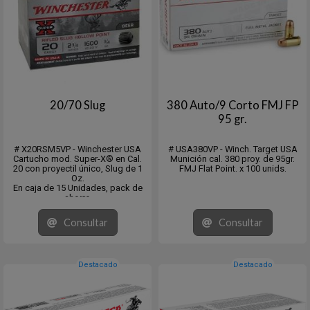
20/70 Slug
380 Auto/9 Corto FMJ FP
95 gr.
# X20RSM5VP - Winchester USA
# USA380VP - Winch. Target USA
Cartucho mod. Super-X® en Cal.
Munición cal. 380 proy. de 95gr.
20 con proyectil único, Slug de 1
FMJ Flat Point. x 100 unids.
Oz.
En caja de 15 Unidades, pack de
ahorro
Consultar
Consultar
Destacado
Destacado