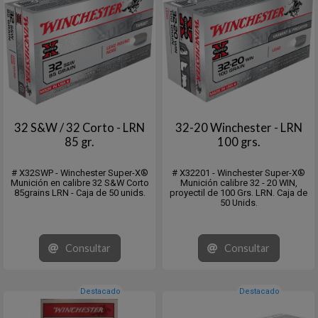
32 S&W / 32 Corto - LRN
32-20 Winchester - LRN
85 gr.
100 grs.
# X32SWP - Winchester Super-X®
# X32201 - Winchester Super-X®
Munición en calibre 32 S&W Corto
Munición calibre 32 - 20 WIN,
85grains LRN - Caja de 50 unids.
proyectil de 100 Grs. LRN. Caja de
50 Unids.
Consultar
Consultar
Destacado
Destacado