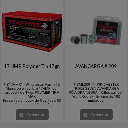
17 HMR Polymer Tip 17gr.
AVANCARGA # 209
# S17HMR1 - Winchester Varmint®
# SML209T7 - WINCHESTER
Munición en calibre 17HMR. con
TRIPLE SEVEN AVANCARGA
proyectil de 17 gr. POLYMER TIP V
PÓLVORA NEGRA - Rifles cal. 50 -
MAX.
Wolf, Kodiak - Envase de 100
Presentación pack de 5 cajitas x 50
unidades.
Unidades (250balas)
Venta mínima 5x50 o múltiplos.
Consultar
Consultar