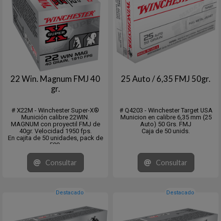
22 Win. Magnum FMJ 40
25 Auto / 6,35 FMJ 50gr.
gr.
# X22M - Winchester Super-X®
# Q4203 - Winchester Target USA
Munición calibre 22WIN.
Municion en calibre 6,35 mm (25
MAGNUM con proyectil FMJ de
Auto) 50 Grs. FMJ
40gr. Velocidad 1950 fps.
Caja de 50 unids.
En cajita de 50 unidades, pack de
500.
Venta mínima 10x50 o múltiplos.
Consultar
Consultar
Destacado
Destacado