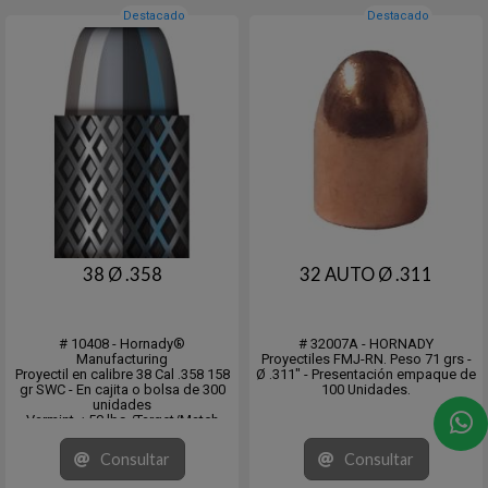
Destacado
Destacado
38 Ø .358
32 AUTO Ø .311
# 10408 - Hornady®
# 32007A - HORNADY
Manufacturing
Proyectiles FMJ-RN. Peso 71 grs -
Proyectil en calibre 38 Cal .358 158
Ø .311" - Presentación empaque de
gr SWC - En cajita o bolsa de 300
100 Unidades.
unidades
Varmint < 50 lbs /Target/Match
CB: .135 (G1) / DS: .176 -
Consultar
Consultar
Las balas de pistola de plomo
Hornady® están prelubricadas y