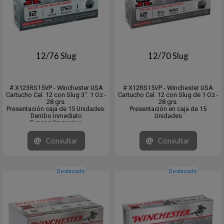
12/76 Slug
12/70 Slug
# X123RS15VP - Winchester USA
# X12RS15VP - Winchester USA
Cartucho Cal. 12 con Slug 3". 1 Oz -
Cartucho Cal. 12 con Slug de 1 Oz -
28 grs.
28 grs.
Presentación caja de 15 Unidades.
Presentación en caja de 15
Derribo inmediato
Unidades
Expansión masiva
Proyectil estriado de punta hueca
para cañones de ánima lisa
Consultar
Consultar
Destacado
Destacado