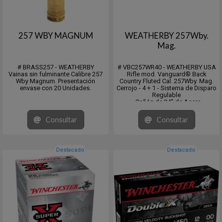
257 WBY MAGNUM
WEATHERBY 257Wby.
Mag.
# BRASS257 - WEATHERBY
# VBC257WR40 - WEATHERBY USA
Vainas sin fulminante Calibre 257
Rifle mod. Vanguard® Back
Wby Magnum. Presentación
Country Fluted Cal. 257Wby. Mag.
envase con 20 Unidades.
Cerrojo - 4 + 1 - Sistema de Disparo
Regulable
- Cañón de 24" de Acero
Inoxidable Cromo Molibdeno
- Culata en Fibra de Carbono
Consultar
Consultar
Hunter c/ "Spiderweb Accents"
Peso: 6 ¾ Lbs. - 3.06 Kg. Grado de
Precisión S...
Destacado
Destacado