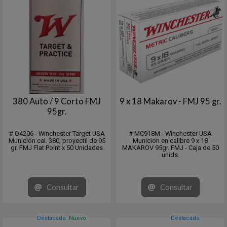
380 Auto / 9 Corto FMJ
9 x 18 Makarov - FMJ 95 gr.
95gr.
# Q4206 - Winchester Target USA
# MC918M - Winchester USA
Munición cal. 380, proyectil de 95
Municion en calibre 9 x 18
gr. FMJ Flat Point x 50 Unidades
MAKAROV 95gr. FMJ - Caja de 50
unids.
Consultar
Consultar
Destacado
Nuevo
Destacado