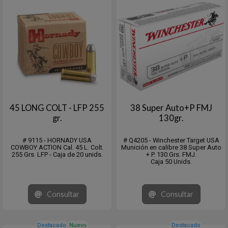
45 LONG COLT - LFP 255
38 Super Auto+P FMJ
gr.
130gr.
# 9115 - HORNADY USA
# Q4205 - Winchester Target USA
COWBOY ACTION Cal. 45 L. Colt.
Munición en calibre 38 Super Auto
255 Grs. LFP - Caja de 20 unids.
+ P. 130 Grs. FMJ.
Caja 50 Unids.
Consultar
Consultar
Destacado
Nuevo
Destacado