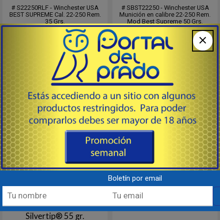
# S22250RLF - Winchester USA
# SBST22250 - Winchester USA
BEST SUPREME Cal. 22-250 Rem.
Munición en calibre 22-250 Rem.
35 Grs.
Mod Best Supreme 50 Grs.
BALLISTIC SILVERTIP Lead Free.
Ballistic Silvertip.
Caja de 20 Unidades, Master de
Caja de 20 Unidades, Master de
200
200
Consultar
Consultar
Destacado
Destacado
Boletín por email
22-250 Rem. Ballistic
410/76 Posta 000 B
Silvertip® 55 gr.