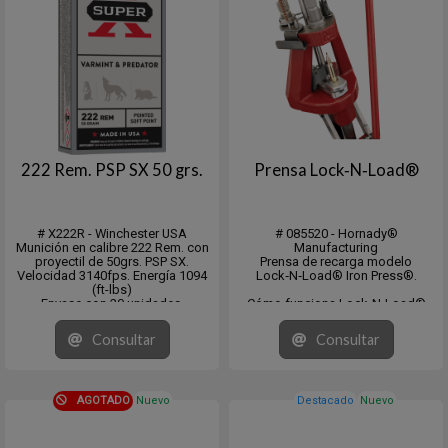
222 Rem. PSP SX 50 grs.
Prensa Lock‑N‑Load®
# X222R - Winchester USA
# 085520 - Hornady®
Munición en calibre 222 Rem. con
Manufacturing
proyectil de 50grs. PSP SX.
Prensa de recarga modelo
Velocidad 3140fps. Energía 1094
Lock‑N‑Load® Iron Press®.
(ft-lbs)
Envase con 20 unidades.
Cómo funciona Lock-N-Load®
El sistema Hornady® Lock-N-
Load® es muy fácil de usar:
Consultar
Consultar
Inserte el casquillo del troquel
Lock-N-Load® en el casquillo de
la prensa y bloquéelo girándolo.
Las seis lengüet...
AGOTADO
Nuevo
Destacado
Nuevo