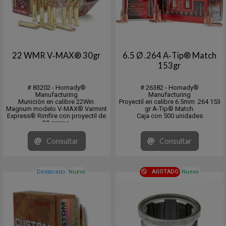
22 WMR V‑MAX® 30gr
6.5 Ø .264 A‑Tip® Match
153gr
# 83202 - Hornady®
# 26382 - Hornady®
Manufacturing
Manufacturing
Munición en calibre 22Win.
Proyectil en calibre 6.5mm .264 153
Magnum modelo V-MAX® Varmint
gr A‑Tip® Match.
Express® Rimfire con proyectil de
Caja con 500 unidades
30 grains.
Velocidad 2200 (FPS)
Energía 322 (ft/lb)
Consultar
Consultar
En cajita de 50 unidades, pack de
250 y caja cerrada de 2.000
unidades
Destacado
Nuevo
AGOTADO
Nuevo