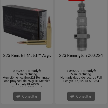
223 Rem. BT Match™ 75gr.
223 Remington Ø .0.224
# 80267 - Hornady®
# 046229 - Hornady®
Manufacturing
Manufacturing
Munición en calibre 223 Remington
Hornady dado de recarga Full
con proyectil de 75 gr BT Match™
Length Die, 223 REM, .224
Hornady BLACK®
Velocidad: 2790 (fps)
Energía: 1296 (ft/lb)
En Cajita de 20 unidades y master
Consultar
Consultar
de 10 x 20