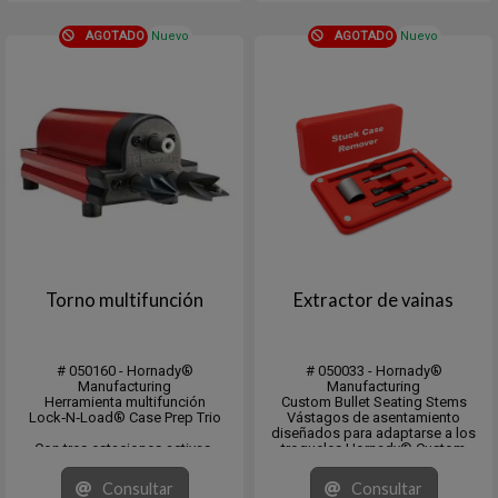
AGOTADO
Nuevo
AGOTADO
Nuevo
Torno multifunción
Extractor de vainas
# 050160 - Hornady®
# 050033 - Hornady®
Manufacturing
Manufacturing
Herramienta multifunción
Custom Bullet Seating Stems
Lock‑N‑Load® Case Prep Trio
Vástagos de asentamiento
diseñados para adaptarse a los
Con tres estaciones activas,
troqueles Hornady® Custom
puedes biselar, desbarbar y limpiar
Grade™ y están mecanizados para
los alojamientos de los
ajustarse al perfil de las balas A-
Consultar
Consultar
fulminantes sin necesidad de
Tip®, ELD Match, ELD-X, FTX y