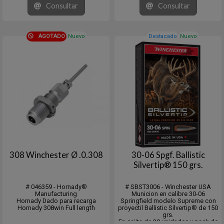
Úselo con el pulidor de metales
Consultar
Consultar
One Shot® para obtener un
acabado brillante como nuevo.
Envase de 76 Oz.
AGOTADO
Nuevo
Destacado
Nuevo
308 Winchester Ø .0.308
30-06 Spgf. Ballistic
Silvertip® 150 grs.
# 046359 - Hornady®
# SBST3006 - Winchester USA
Manufacturing
Municion en calibre 30-06
Hornady Dado para recarga
Springfield modelo Supreme con
Hornady 308win Full length
proyectil Ballistic Silvertip® de 150
grs.
En cajita de 20 unidades y pack de