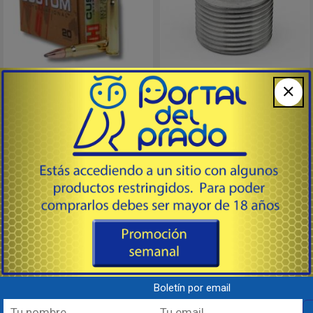
8x57 JS SP Custom
Lock‑N‑Load® Die
International™ 195gr
Bushings
# 82291 - Hornady®
# 044096 - Hornady®
Manufacturing
Manufacturing
Munición en calibre 8x57 JS con
Casquillos de conversión y matriz
proyectil de 195 gr SP Custom
Lock-N-Load®
International™.
Simplemente enrosque un kit de
Vel: 783 fps. / E: 3877 fps/lb.
conversión Hornady® Lock-N-
Medium Game 50-300 lbs
Load®
Large Game 300-1500 lbs
en su prensa de recarga RCBS®
Consultar
Consultar
Rock Chucker u otra prensa con
rosca de 1¼"-12,
estará listo para usar el sistema
Lock-N-Load®.
Destacado
Nuevo
Envase con 10 piezas
Destacado
Nuevo
...
Boletín por email