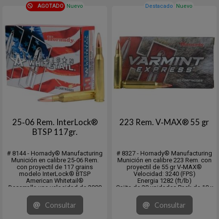
AGOTADO
Nuevo
Destacado
Nuevo
25‑06 Rem. InterLock®
223 Rem. V‑MAX® 55 gr
BTSP 117gr.
# 8144 - Hornady® Manufacturing
# 8327 - Hornady® Manufacturing
Munición en calibre 25-06 Rem.
Munición en calibre 223 Rem. con
con proyectil de 117 grains
proyectil de 55 gr V‑MAX®
modelo InterLock® BTSP
Velocidad: 3240 (FPS)
American Whitetail®
Energia 1282 (ft/lb)
Desarrolla una velocidad de 2990
Cajita de 20 unidades Pack de 10 x
fps. y una energía de 2322 ft/lb.
20 = 200
En cajita de 20 unidades y pack de
Consultar
Consultar
10 x 20 unidades.