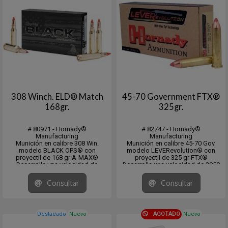
308 Winch. ELD® Match
45-70 Government FTX®
168gr.
325gr.
# 80971 - Hornady®
# 82747 - Hornady®
Manufacturing
Manufacturing
Munición en calibre 308 Win.
Munición en calibre 45-70 Gov.
modelo BLACK OPS® con
modelo LEVERevolution® con
proyectil de 168 gr A-MAX®
proyectil de 325 gr FTX®
Desarrolla una velocidad de
Desarrolla una velocidad de 2050
2700fps. y una energia de 2719
fps. y una energia de 3032 fps/lb.
fps/lb.
Medium Game 50-300 lbs / Large
Consultar
Consultar
En cajita de 20 unidades y pack de
Game 300-1500 lbs
10 x 20 unidades.
CB: .230 (G1) DS: .221
En cajita de 20 unidades
Destacado
Nuevo
AGOTADO
Nuevo