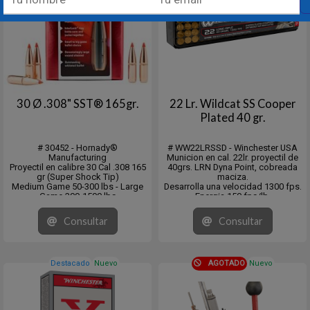
30 Ø .308" SST® 165gr.
22 Lr. Wildcat SS Cooper
Plated 40 gr.
# 30452 - Hornady®
# WW22LRSSD - Winchester USA
Manufacturing
Municion en cal. 22lr. proyectil de
Proyectil en calibre 30 Cal .308 165
40grs. LRN Dyna Point, cobreada
gr (Super Shock Tip)
maciza.
Medium Game 50-300 lbs - Large
Desarrolla una velocidad 1300 fps.
Game 300-1500 lbs
Energia 150 fps/lb.
CB: .447 (G1) / DS: .248
Excelente para caza y plinking,
En cajita de 100 unidades.
muy certera.
Consultar
Consultar
Presentación caja plástica con 100
unidades.
Venta pack 5 x 100 unidades (500)
o múltiplo...
Destacado
Nuevo
AGOTADO
Nuevo