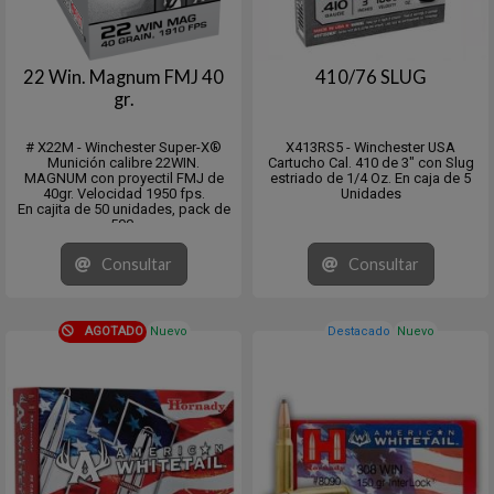
22 Win. Magnum FMJ 40
410/76 SLUG
gr.
# X22M - Winchester Super-X®
X413RS5 - Winchester USA
Munición calibre 22WIN.
Cartucho Cal. 410 de 3" con Slug
MAGNUM con proyectil FMJ de
estriado de 1/4 Oz. En caja de 5
40gr. Velocidad 1950 fps.
Unidades
En cajita de 50 unidades, pack de
500.
Venta mínima 10x50 o múltiplos.
Consultar
Consultar
AGOTADO
Nuevo
Destacado
Nuevo