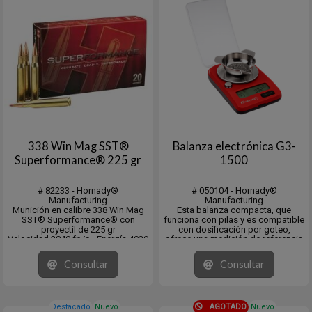
338 Win Mag SST®
Balanza electrónica G3-
Superformance® 225 gr
1500
# 82233 - Hornady®
# 050104 - Hornady®
Manufacturing
Manufacturing
Munición en calibre 338 Win Mag
Esta balanza compacta, que
SST® Superformance® con
funciona con pilas y es compatible
proyectil de 225 gr
con dosificación por goteo,
Velocidad 2840 fp/s - Energía 4029
ofrece una medición de referencia
fps/lb
máxima de 1500 granos.
DS: .281 - CB: .515 (G1)
A diferencia de otras balanzas del
Consultar
Consultar
Large Game 300-1500 lbs
mercado,
Dangerous Game
cuenta con una celda de carga de
precisión con una exactitud de
1/10...
Destacado
Nuevo
AGOTADO
Nuevo