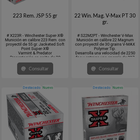
223 Rem. JSP 55 gr
22 Win. Mag. V-Max PT 30
gr.
# X223R - Winchester Super-X®
# S22M2PT - Winchester V-Max
Munición en calibre 223 Rem. con
Munición en calibre 22 Magnum
proyectil de 55 gr. Jacketed Soft
con proyectil de 30 grains V-MAX
Point Super-X®
Polymer Tip.
Varmint & Predator
Desarrolla una velocidad de 2250
Presentación en cajita de 20
fps y entrega una energía de 337
Unidades. Master de 200.
lbs.
Presentacion en cajita de 50
Consultar
Consultar
unidades y Master Pack de 1.000.
Venta minima 10 x 50.
Destacado
Nuevo
Destacado
Nuevo