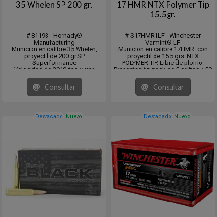
35 Whelen SP 200 gr.
17 HMR NTX Polymer Tip
15.5gr.
# 81193 - Hornady®
# S17HMR1LF - Winchester
Manufacturing
Varmint® LF
Munición en calibre 35 Whelen,
Munición en calibre 17HMR. con
proyectil de 200 gr SP
proyectil de 15.5 grs. NTX
Superformance
POLYMER TIP. Libre de plomo.
Velocidad de 2910 fps. y una
Presentación pack de 5 cajitas x 50
energia de 3760 fps./lb.
Unidades (250balas)
En cajita de 20 unidades y pack de
Venta mínima 5x50 o múltiplos.
Consultar
Consultar
10 x 20 unidades.
Destacado
Nuevo
Destacado
Nuevo