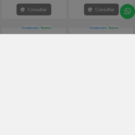
10 x 20 unidades.
Consultar
Consultar
La munición Ballistic Silvertip®
proporciona un derribo inmediato
y una precisión extrema.
Destacado
Nuevo
Destacado
Nuevo
338 Win. Mag SST® 200 gr
223 Rem V‑MAX® 53 gr
# 82223 - Hornady®
# 8025 - Hornady® Manufacturing
Manufacturing
Munición en calibre 223 Rem. con
Munición en calibre 338 Win Mag
proyectil de 53 gr V-MAX®
con proyectil de 200 gr SST®
Superformance®