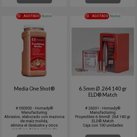
cambiar de herramienta. El Lock-N-
MonoFlex, logrando un
Load® Case Prep Trio incluye
asentamiento lo más preciso
herramientas par...
posibl...
AGOTADO
Nuevo
AGOTADO
Nuevo
Media One Shot®
6.5mm Ø .264 140 gr
ELD® Match
# 050303 - Hornady®
# 26331 - Hornady®
Manufacturing
Manufacturing
Abrasivo, elaborado con mazorca
Proyectiles 6.5mmØ .264 140 gr
de maíz molida,
ELD® Match
elimina el deslustre y otros
Caja con 100 unidades
residuos de las vainas de
cartuchos.