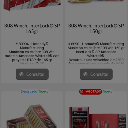
308 Winch. InterLock® SP
308 Winch. InterLock® SP
165gr
150gr
# 80904 - Hornady®
# 8090 - Hornady® Manufacturing
Manufacturing
Munición en calibre 308 Win 150 gr
Munición en calibre 308 Win.
InterLock® SP American
modelo American Whitetail® con
Whitetail®.
proyectil BTSP de 165 gr
Desarrolla una velocidad de 2820
InterLock® SP
fps y entrega una energía de 2649
Desarrolla una velocidad de 2700
fps/lb.
fps y entrega una energía de 2670
En cajita con 20 unidades y pack
Consultar
Consultar
fps/lb.
de 200.
En cajita con 20 unidades y pack
de 200.
Destacado
Nuevo
AGOTADO
Nuevo