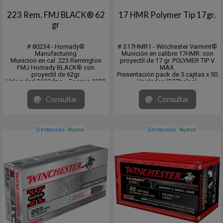
223 Rem. FMJ BLACK® 62
17 HMR Polymer Tip 17gr.
gr
# 80234 - Hornady®
# S17HMR1 - Winchester Varmint®
Manufacturing
Munición en calibre 17HMR. con
Municion en cal. 223 Remington
proyectil de 17 gr. POLYMER TIP V
FMJ Hornady BLACK® con
MAX.
proyectil de 62gr.
Presentación pack de 5 cajitas x 50
Velocidad 3100 fps. - Energia 1323
Unidades (250balas)
ft/lb
Venta mínima 5x50 o múltiplos.
DS = .177 / .274 (G1)
Consultar
Consultar
Varmint < 50 lbs
Target/Match
Destacado
Nuevo
Destacado
Nuevo