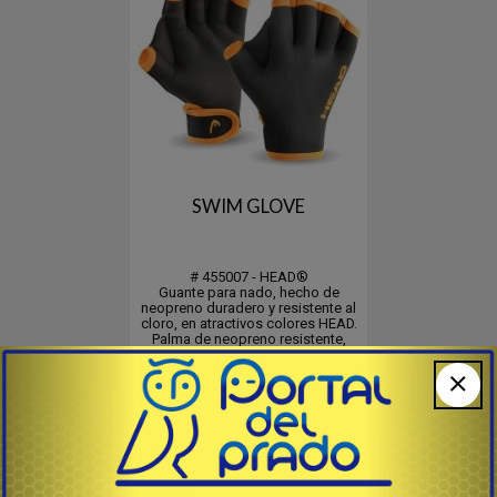
SWIM GLOVE
# 455007 - HEAD®
Guante para nado, hecho de
neopreno duradero y resistente al
cloro, en atractivos colores HEAD.
Palma de neopreno resistente,
construcción reticulada para
mayor resistencia al agua. Diseño
28
53
%
USD
muy cómodo con ajuste de
OFF
muñeca con velcro. Al tener las
yemas de los dedos al
descubierto se...
Comprar