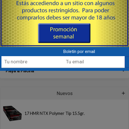
Buceo
Natación
Accesorios, Patas, Gorras & Lentes
Mallas & Bikinis
Prendas, Batas, Calzado & Toallas
Boletín por email
Shorts, Jammers & Zungas
Playa & Piscina
Nuevos
17 HMR NTX Polymer Tip 15.5gr.