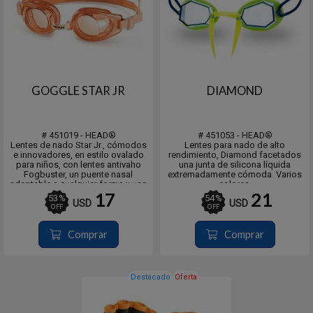
GOGGLE STAR JR
DIAMOND
# 451019 - HEAD®
# 451053 - HEAD®
Lentes de nado Star Jr., cómodos
Lentes para nado de alto
e innovadores, en estilo ovalado
rendimiento, Diamond facetados
para niños, con lentes antivaho
una junta de silicona líquida
Fogbuster, un puente nasal
extremadamente cómoda. Varios
adaptable a cualquier forma y una
colores.
correa partida ajustable que
17
21
53
%
54
%
USD
USD
permite un mejor ajuste y
OFF
OFF
comodidad.
Comprar
Comprar
Destacado
Oferta