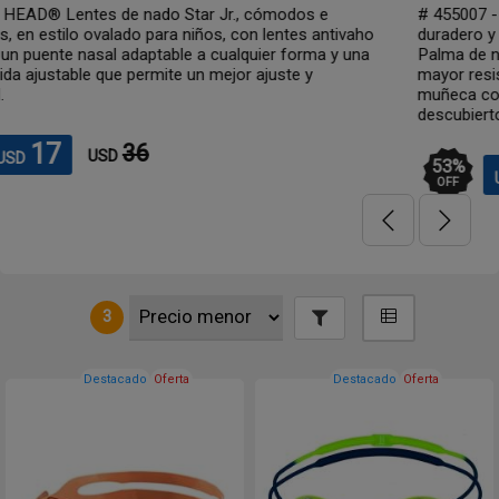
odos e
# 455007 - HEAD® Guante para nado, hecho de 
ntes antivaho
duradero y resistente al cloro, en atractivos colo
 forma y una
Palma de neopreno resistente, construcción retic
te y
mayor resistencia al agua. Diseño muy cómodo c
muñeca con velcro. Al tener las yemas de los ded
descubierto se...
53
%
28
60
USD
USD
OFF
3
Destacado
Oferta
Destacado
Oferta